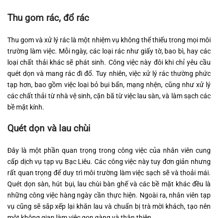
Thu gom rác, đổ rác
Thu gom và xử lý rác là một nhiệm vụ không thể thiếu trong mọi môi
trường làm việc. Mỗi ngày, các loại rác như giấy tờ, bao bì, hay các
loại chất thải khác sẽ phát sinh. Công việc này đôi khi chỉ yêu cầu
quét dọn và mang rác đi đổ. Tuy nhiên, việc xử lý rác thường phức
tạp hơn, bao gồm việc loại bỏ bụi bẩn, mạng nhện, cũng như xử lý
các chất thải từ nhà vệ sinh, cặn bã từ việc lau sàn, và làm sạch các
bề mặt kính.
Quét dọn và lau chùi
Đây là một phần quan trọng trong công việc của nhân viên cung
cấp dịch vụ tạp vụ Bạc Liêu. Các công việc này tuy đơn giản nhưng
rất quan trọng để duy trì môi trường làm việc sạch sẽ và thoải mái.
Quét dọn sàn, hút bụi, lau chùi bàn ghế và các bề mặt khác đều là
những công việc hàng ngày cần thực hiện. Ngoài ra, nhân viên tạp
vụ cũng sẽ sắp xếp lại khăn lau và chuẩn bị trà mời khách, tạo nên
một không gian làm việc gọn gàng và thân thiện.