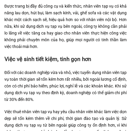
Được trang bị đầy đủ công cụ và kiến thức, nhân viên tạp vụ có khả
năng lau dọn, hút bụi, làm sạch kính, vải, ghế sofa và các vật dụng
khác một cách sạch sẽ, hiệu quả hơn so với nhân viên nội bộ. Hơn
nữa, khi sử dụng dịch vụ tạp vụ bên ngoài, công ty không cần phải
lo lắng về việc tăng ca hay giao cho nhân viên thực hiện công việc
không phải chuyên môn của họ, giúp mọi người có tinh thần làm
việc thoải mái hơn.
Việc vệ sinh tiết kiệm, tinh gọn hơn
Đối với các doanh nghiệp vừa và nhỏ, việc tuyển dụng nhân viên tạp
vụ toàn thời gian sẽ tốn kém hơn rất nhiều, bởi ngoài lương cố định,
còn có chi phí bảo hiểm, phúc lợi, nghỉ lễ và các khoản khác. Khi sử
dụng dịch vụ tạp vụ theo định kỳ, doanh nghiệp có thể giảm chi phí
từ 30% đến 80%.
Việc thuê nhân viên tạp vụ hay yêu cầu nhân viên khác làm việc dọn
dẹp sẽ tốn kém thêm về chi phí, thời gian đào tạo và quản lý. Sử
dụng dịch vụ tạp vụ từ bên ngoài giúp công ty ổn định hơn, vì khi