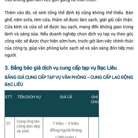
Thêm vào đó, vệ sinh tổng thể định kỳ cũng không thể thiếu. Bàn
ghế, nệm sofa, rèm cửa, thảm sẽ được làm sạch, giặt giũ cẩn thận.
Cửa kính và cửa sổ sẽ được lau sạch, mang đến không gian trong
lành và sáng sủa. Nếu doanh nghiệp chọn dịch vụ tạp vụ theo gói,
công việc sẽ được thực hiện sớm hơn, trước giờ làm việc chính thức
của công ty, giúp văn phòng luôn sạch sẽ và sẵn sàng đón tiếp mọi
người.
3. Bảng báo giá dịch vụ cung cấp tạp vụ Bạc Liêu
BẢNG GIÁ CUNG CẤP TẠP VỤ VĂN PHÒNG – CUNG CẤP LAO ĐỘNG
BẠC LIÊU
STT
TÊN DỊCH VỤ
GIÁ CẢ
GHI
CHÚ
Cung ứng lao
01
7 triệu – 9 triệu
công dọn dẹp
đồng/người/tháng
vệ sinh
( 08h/ngày )