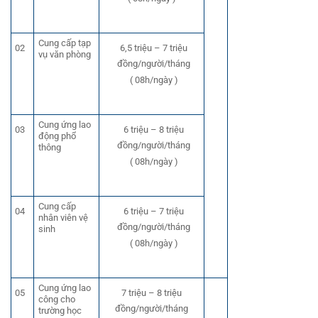
Cung cấp tạp
02
6,5 triệu – 7 triệu
vụ văn phòng
đồng/người/tháng
( 08h/ngày )
Cung ứng lao
03
6 triệu – 8 triệu
động phổ
đồng/người/tháng
thông
( 08h/ngày )
Cung cấp
04
6 triệu – 7 triệu
nhân viên vệ
đồng/người/tháng
sinh
( 08h/ngày )
Cung ứng lao
05
7 triệu – 8 triệu
công cho
đồng/người/tháng
trường học