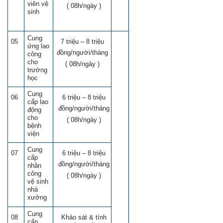
viên vệ
( 08h/ngày )
sinh
Cung
05
7 triệu – 8 triệu
ứng lao
đồng/người/tháng
công
cho
( 08h/ngày )
trường
học
Cung
06
6 triệu – 8 triệu
cấp lao
đồng/người/tháng
động
cho
( 08h/ngày )
bệnh
viện
Cung
07
6 triệu – 8 triệu
cấp
đồng/người/tháng
nhân
công
( 08h/ngày )
vệ sinh
nhà
xưởng
Cung
08
Khảo sát & tính
cấp