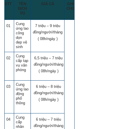
STT
TÊN
GIÁ CẢ
GHI
DỊCH
CHÚ
VỤ
Cung
01
7 triệu – 9 triệu
ứng lao
đồng/người/tháng
công
dọn
( 08h/ngày )
dẹp vệ
sinh
Cung
02
6,5 triệu – 7 triệu
cấp tạp
đồng/người/tháng
vụ văn
phòng
( 08h/ngày )
Cung
03
6 triệu – 8 triệu
ứng lao
đồng/người/tháng
động
phổ
( 08h/ngày )
thông
Cung
04
6 triệu – 7 triệu
cấp
đồng/người/tháng
nhân