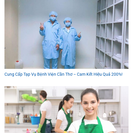
Cung Cấp Tạp Vụ Bệnh Viện Cần Thơ – Cam Kết Hiệu Quả 200%!