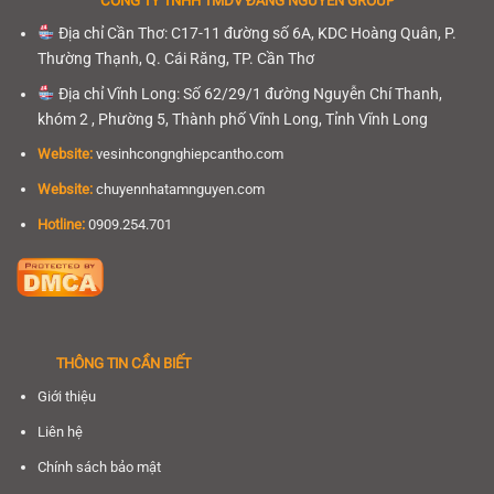
CÔNG TY TNHH
TMDV ĐĂNG NGUYÊN GROUP
Địa chỉ Cần Thơ: C17-11 đường số 6A, KDC Hoàng Quân, P.
Thường Thạnh, Q. Cái Răng, TP. Cần Thơ
Địa chỉ Vĩnh Long: Số 62/29/1 đường Nguyễn Chí Thanh,
khóm 2 , Phường 5, Thành phố Vĩnh Long, Tỉnh Vĩnh Long
Website:
vesinhcongnghiepcantho.com
Website:
chuyennhatamnguyen.com
Hotline:
0909.254.701
THÔNG TIN CẦN BIẾT
Giới thiệu
Liên hệ
Chính sách bảo mật