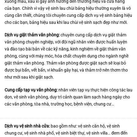
xuống màu, xấu xí gây ảnh hưởng đến thương hiệu và cửa hàng
của bạn. Chính vì vậy vệ sinh lau chùi bảng hiệu thường xuyên là vô
cùng cần thiết, chúng tôi chuyên cung cấp dịch vụ vệ sinh bảng hiệu
cho các bạn, bảng hiệu sau khi lau chùi vệ sinh sạch đẹp như mới.
Dịch vụ giặt thảm văn phòng:
chuyên cung cấp dịch vụ giặt thảm
văn phòng chuyên nghiệp, với đội ngũ nhân viên được huấn luyện
và đào tạo bài bản về các kỹ năng, kinh nghiệm về giặt thảm văn
phòng, cùng với máy móc, hóa chất chuyên dụng cho ngành nghề
giặt thảm văn phòng. Thảm văn phòng được giặt sạch sẽ loại bỏ
được bụi bẩn, vết bẩn, vi khuẩn gây hại, và thảm trở nên thơm tho
như mới sau khi giặt sạch.
Cung cấp tạp vụ văn phòng:
nhân viên tạp vụ thực hiện công tác lau
dọn, vệ sinh văn phòng, duy trì cảnh quan làm sạch hàng ngày cho
các văn phòng, tòa nhà, trường học, bệnh viện, chung cư…
Dịch vụ vệ sinh nhà cửa:
bao gồm như: vệ sinh căn hộ, vệ sinh
chung cư, vệ sinh nhà phố, vệ sinh biệt thự, vệ sinh villa… đem đến