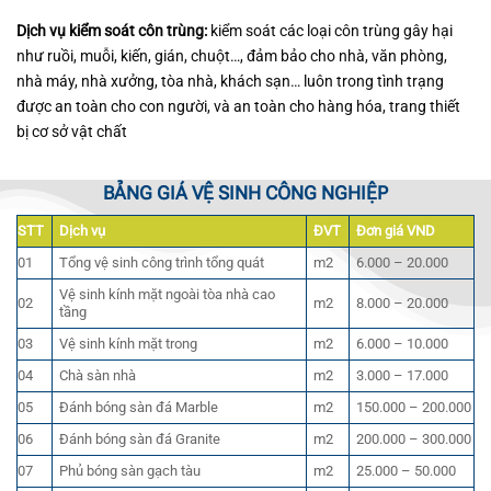
Dịch vụ kiểm soát côn trùng:
kiểm soát các loại côn trùng gây hại
như ruồi, muỗi, kiến, gián, chuột…, đảm bảo cho nhà, văn phòng,
nhà máy, nhà xưởng, tòa nhà, khách sạn… luôn trong tình trạng
được an toàn cho con người, và an toàn cho hàng hóa, trang thiết
bị cơ sở vật chất
BẢNG GIÁ VỆ SINH CÔNG NGHIỆP
STT
Dịch vụ
ĐVT
Đơn giá VND
01
Tổng vệ sinh công trình tổng quát
m2
6.000 – 20.000
Vệ sinh kính mặt ngoài tòa nhà cao
02
m2
8.000 – 20.000
tầng
03
Vệ sinh kính mặt trong
m2
6.000 – 10.000
04
Chà sàn nhà
m2
3.000 – 17.000
05
Đánh bóng sàn đá Marble
m2
150.000 – 200.000
06
Đánh bóng sàn đá Granite
m2
200.000 – 300.000
07
Phủ bóng sàn gạch tàu
m2
25.000 – 50.000