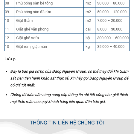
08
Phủ bóng sàn bê tông
m2
30.000 – 80.000
09
Phủ bóng sàn đá rửa
m2
50.000 – 120.000
10
Giặt thảm
m2
7.000 – 20.000
11
Giặt ghế văn phòng
cái
8.000 – 30.000
12
Giặt ghế sofa
bộ
300.000 – 600.000
13
Giặt rèm, giặt màn
kg
35.000 – 40.000
Lưu ý:
Đây là báo giá sơ bộ của Đăng Nguyên Group, có thể thay đổi khi Giám
sát viên tiến hành khảo sát thực tế. Xin hãy gọi Đăng Nguyên Group để
có giá tốt nhất.
Chúng tôi luôn sẵn sàng cung cấp thông tin chi tiết cũng như giải thích
mọi thắc mắc của quý khách hàng liên quan đến báo giá.
THÔNG TIN LIÊN HỆ CHÚNG TÔI