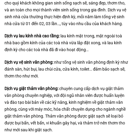
cho quý khách không gian sinh sống sạch sẽ, sáng đẹp, thơm tho,
và an toàn cho mọi thành viên sinh sống trong gia đình. Dịch vụ vệ
sinh nhà cửa thường thực hiện định kỳ, mỗi năm làm tổng vệ sinh
nhà cửa từ 01 đến 02, 03 lần…, tùy vào nhu cầu của khách hàng.
Dịch vụ lau kính nhà cao tầng:
lau kính mặt trong, mặt ngoài toà
nhà bao gồm kính của các toà nhà vừa lắp đặt xong, và lau kính
định kỳ cho các toà nhà đã đi vào hoạt động…
Dịch vụ vệ sinh văn phòng:
như tổng vệ sinh văn phòng định kỳ như
đánh sàn, hút bụi, lau chùi cửa, cửa kính, toilet… đảm bảo sạch sẽ,
thơm tho như mới.
Dịch vụ giặt thảm văn phòng:
chuyên cung cấp dịch vụ giặt thảm
văn phòng chuyên nghiệp, với đội ngũ nhân viên được huấn luyện
và đào tạo bài bản về các kỹ năng, kinh nghiệm về giặt thảm văn
phòng, cùng với máy móc, hóa chất chuyên dụng cho ngành nghề
giặt thảm văn phòng. Thảm văn phòng được giặt sạch sẽ loại bỏ
được bụi bẩn, vết bẩn, vi khuẩn gây hại, và thảm trở nên thơm tho
như mới sau khi giặt sạch.