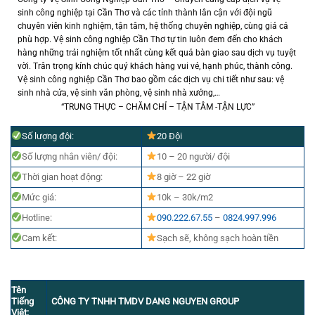
sinh công nghiệp tại Cần Thơ và các tỉnh thành lân cận với đội ngũ
chuyên viên kinh nghiệm, tận tâm, hệ thống chuyên nghiệp, cùng giá cả
phù hợp. Vệ sinh công nghiệp Cần Thơ tự tin luôn đem đến cho khách
hàng những trải nghiệm tốt nhất cùng kết quả bàn giao sau dịch vụ tuyệt
vời. Trân trọng kính chúc quý khách hàng vui vẻ, hạnh phúc, thành công.
Vệ sinh công nghiệp Cần Thơ bao gồm các dịch vụ chi tiết như sau: vệ
sinh nhà cửa, vệ sinh văn phòng, vệ sinh nhà xưởng,…
“TRUNG THỰC – CHĂM CHỈ – TẬN TÂM -TẬN LỰC”
Số lượng đội:
2
0 Đội
Số lượng nhân viên/ đội:
10 – 20 người/ đội
Thời gian hoạt động:
8 giờ – 22 giờ
Mức giá:
10k – 30k/m2
Hotline:
090.222.67.55
–
0824.997.996
Cam kết:
Sạch sẽ, không sạch hoàn tiền
Tên
Tiếng
CÔNG TY TNHH TMDV DANG NGUYEN GROUP
Việt: