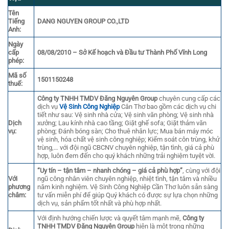
Tên
Tiếng
DANG NGUYEN GROUP CO.,LTD
Anh:
Ngày
cấp
08/08/2010 – Sở Kế hoạch và Đầu tư Thành Phố Vĩnh Long
phép:
Mã số
1501150248
thuế:
Công ty TNHH TMDV Đăng Nguyên Group
chuyên cung cấp các
dịch vụ
Vệ Sinh Công Nghiệp
Cân Thơ bao gồm các dịch vụ chi
tiết như sau: Vệ sinh nhà cửa; Vệ sinh văn phòng; Vệ sinh nhà
Dịch
xưởng; Lau kính nhà cao tầng; Giặt ghế sofa; Giặt thảm văn
vụ:
phòng; Đánh bóng sàn; Cho thuê nhân lực; Mua bán máy móc
vệ sinh, hóa chất vệ sinh công nghiệp; Kiểm soát côn trùng, khử
trùng,… với đội ngũ CBCNV chuyên nghiệp, tận tình, giá cả phù
hợp, luôn đem đến cho quý khách những trải nghiệm tuyệt vời.
“Uy tín – tận tâm – nhanh chóng – giá cả phù hợp”
, cùng với đội
Với
ngũ công nhân viên chuyên nghiệp, nhiệt tình, tận tâm và nhiều
phương
năm kinh nghiệm. Vệ Sinh Công Nghiệp Cần Thơ luôn sẵn sàng
châm:
tư vấn miễn phí để giúp Quý khách có được sự lựa chọn những
dịch vụ, sản phẩm tốt nhất và phù hợp nhất.
Với định hướng chiến lược và quyết tâm mạnh mẽ,
Công ty
TNHH TMDV Đăng Nguyên Group
hiện là một trong những