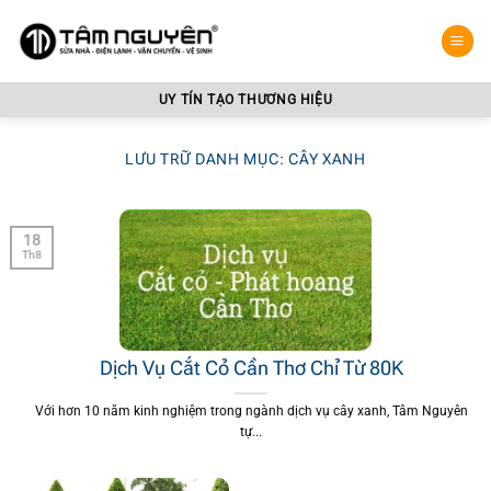
Bỏ
qua
nội
dung
UY TÍN TẠO THƯƠNG HIỆU
LƯU TRỮ DANH MỤC:
CÂY XANH
18
Th8
Dịch Vụ Cắt Cỏ Cần Thơ Chỉ Từ 80K
Với hơn 10 năm kinh nghiệm trong ngành dịch vụ cây xanh, Tâm Nguyên
tự...