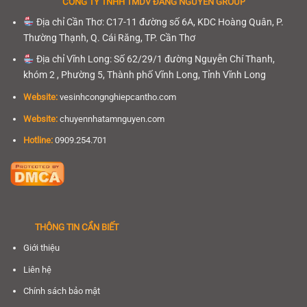
CÔNG TY TNHH
TMDV ĐĂNG NGUYÊN GROUP
Địa chỉ Cần Thơ: C17-11 đường số 6A, KDC Hoàng Quân, P.
Thường Thạnh, Q. Cái Răng, TP. Cần Thơ
Địa chỉ Vĩnh Long: Số 62/29/1 đường Nguyễn Chí Thanh,
khóm 2 , Phường 5, Thành phố Vĩnh Long, Tỉnh Vĩnh Long
Website:
vesinhcongnghiepcantho.com
Website:
chuyennhatamnguyen.com
Hotline:
0909.254.701
THÔNG TIN CẦN BIẾT
Giới thiệu
Liên hệ
Chính sách bảo mật