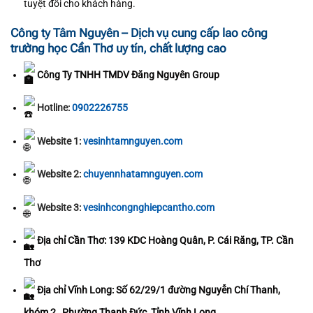
tuyệt đối cho khách hàng.
Công ty Tâm Nguyên – Dịch vụ cung cấp lao công
trường học Cần Thơ uy tín, chất lượng cao
Công Ty TNHH TMDV Đăng Nguyên Group
Hotline:
0902226755
Website 1:
vesinhtamnguyen.com
Website 2:
chuyennhatamnguyen.com
Website 3:
vesinhcongnghiepcantho.com
Địa chỉ Cần Thơ: 139 KDC Hoàng Quân, P. Cái Răng, TP. Cần
Thơ
Địa chỉ Vĩnh Long: Số 62/29/1 đường Nguyễn Chí Thanh,
khóm 2 , Phường Thanh Đức, Tỉnh Vĩnh Long