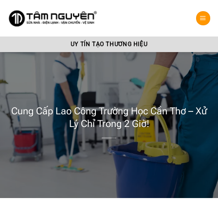
Bỏ
qua
nội
dung
UY TÍN TẠO THƯƠNG HIỆU
Cung Cấp Lao Công Trường Học Cần Thơ – Xử
Lý Chỉ Trong 2 Giờ!