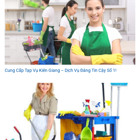
Cung Cấp Tạp Vụ Kiên Giang – Dịch Vụ Đáng Tin Cậy Số 1!