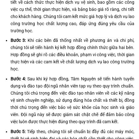
tiết về cách thức thực hiện dịch vụ vệ sinh, bao gồm các công
việc cụ thể, thời gian thực hiện, và bảng báo giá rõ ràng, chi tiết
cho khách hàng. Chúng tôi cam kết mức giá hợp lý và dịch vụ lao
công trường học chất lượng cao, đáp ứng đúng yêu cầu của
trường học.
Bước 3:
Khi các bên đã thống nhất về phương án và chi phí,
chúng tôi sẽ tiến hành ký kết hợp đồng chính thức giữa hai bên.
Hợp đồng sẽ ghi rõ các điều khoản, phạm vi công việc, thời gian
thực hiện và các cam kết về chất lượng dịch vụ lao công trường
học.
Bước 4:
Sau khi ký hợp đồng, Tâm Nguyên sẽ tiến hành tuyển
dụng và đào tạo đội ngũ nhân viên tạp vụ theo quy trình chuẩn.
Chúng tôi chú trọng đến việc đào tạo nhân viên về các kỹ năng
vệ sinh chuyên nghiệp, sử dụng đúng hóa chất và thiết bị, đồng
thời chú trọng đến việc bảo vệ sức khỏe của học sinh và giáo
viên. Đội ngũ này sẽ được giám sát chặt chẽ để đảm bảo công
việc luôn được thực hiện đúng theo quy trình đã cam kết.
Bước 5:
Tiếp theo, chúng tôi sẽ chuẩn bị đầy đủ các máy móc,
thiết bị vệ sinh hiện đại và các hóa chất cần thiết cho công việc.