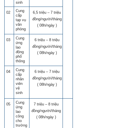
sinh
Cung
02
6,5 triệu – 7 triệu
cấp
đồng/người/tháng
tạp vụ
văn
( 08h/ngày )
phòng
Cung
03
6 triệu – 8 triệu
ứng
đồng/người/tháng
lao
động
( 08h/ngày )
phổ
thông
Cung
04
6 triệu – 7 triệu
cấp
đồng/người/tháng
nhân
viên
( 08h/ngày )
vệ
sinh
Cung
05
7 triệu – 8 triệu
ứng
đồng/người/tháng
lao
công
( 08h/ngày )
cho
trường