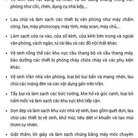
phòng như cốc, chén, dụng cụ nhà bếp,…
Lau chùi và làm sạch các thiết bị văn phòng như máy chấm
công, fax, máy photocopy, máy tính, máy scan, máy chủ,…
Làm sạch cửa ra vào, cửa sổ kính, cửa kính bên trong và ngoài
văn phòng, vách ngăn, tủ tài liệu và các đồ nội thất khác.
Vệ sinh tổng thể các khu vực cầu thang bộ và cầu thang máy,
bảo dưỡng các thiết bị phòng cháy chữa cháy và các phụ kiện
khác.
Vệ sinh trần nhà văn phòng, loại bỏ bụi bẩn và mạng nhện, lau
chùi các máng đèn và các vật dụng gắn trên trần.
Tẩy bụi và làm sạch các bức tường, khe hở và góc cạnh, loại bỏ
nấm mốc và làm sạch các khu vực khó tiếp cận.
Dọn dẹp và làm sạch khu vực nhà vệ sinh, bao gồm quét dọn, lau
chùi các thiết bị vệ sinh, khử mùi, tiêu diệt vi khuẩn và tạo mùi
thơm tự nhiên.
Giặt thảm, lót giày và làm sạch chúng bằng máy móc chuyên