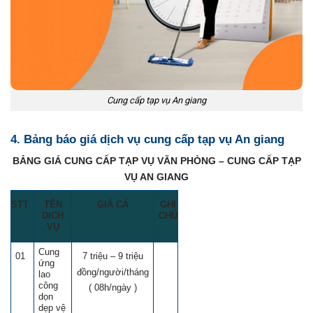
Cung cấp tạp vụ An giang
4. Bảng báo giá dịch vụ cung cấp tạp vụ An giang
BẢNG GIÁ CUNG CẤP TẠP VỤ VĂN PHÒNG – CUNG CẤP TẠP
VỤ AN GIANG
STT
TÊN
GIÁ CẢ
GHI
DỊCH
CHÚ
VỤ
Cung
01
7 triệu – 9 triệu
ứng
đồng/người/tháng
lao
công
( 08h/ngày )
dọn
dẹp vệ