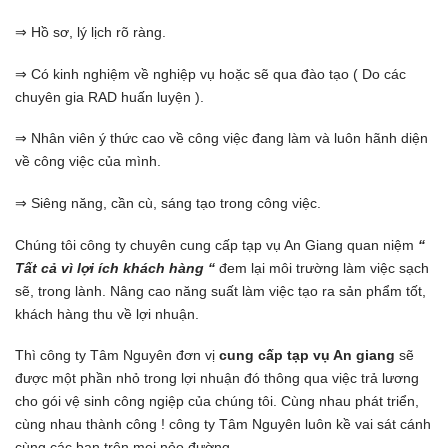
⇒ Hồ sơ, lý lịch rõ ràng.
⇒ Có kinh nghiệm về nghiệp vụ hoặc sẽ qua đào tạo ( Do các
chuyên gia RAD huấn luyện ).
⇒ Nhân viên ý thức cao về công việc đang làm và luôn hãnh diện
về công việc của mình.
⇒ Siêng năng, cần cù, sáng tạo trong công việc.
Chúng tôi công ty chuyên cung cấp tạp vụ An Giang quan niệm
“
Tất cả vì lợi ích khách hàng “
đem lại môi trường làm việc sạch
sẽ, trong lành. Nâng cao năng suất làm việc tạo ra sản phẩm tốt,
khách hàng thu về lợi nhuận.
Thì công ty Tâm Nguyên đơn vị
cung cấp tạp vụ An giang
sẽ
được một phần nhỏ trong lợi nhuận đó thông qua việc trả lương
cho gói vệ sinh công ngiệp của chúng tôi. Cùng nhau phát triển,
cùng nhau thành công ! công ty Tâm Nguyên luôn kề vai sát cánh
cùng các bạn trên mọi nẻo đường.