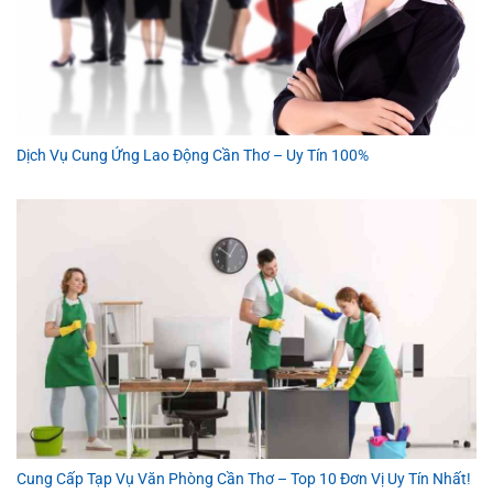
Dịch Vụ Cung Ứng Lao Động Cần Thơ – Uy Tín 100%
Cung Cấp Tạp Vụ Văn Phòng Cần Thơ – Top 10 Đơn Vị Uy Tín Nhất!