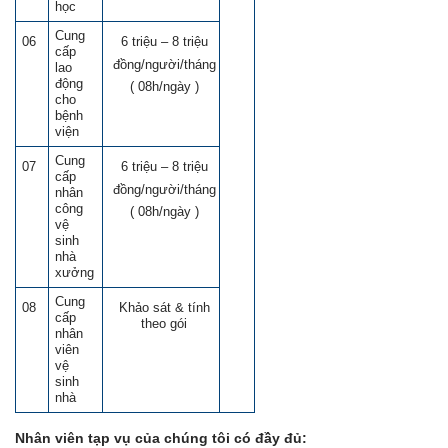
học
Cung
06
6 triệu – 8 triệu
cấp
đồng/người/tháng
lao
động
( 08h/ngày )
cho
bệnh
viện
Cung
07
6 triệu – 8 triệu
cấp
đồng/người/tháng
nhân
công
( 08h/ngày )
vệ
sinh
nhà
xưởng
Cung
08
Khảo sát & tính
cấp
theo gói
nhân
viên
vệ
sinh
nhà
Nhân viên tạp vụ của chúng tôi có đầy đủ: