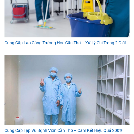
Cung Cấp Lao Công Trường Học Cần Thơ – Xử Lý Chỉ Trong 2 Giờ!
Cung Cấp Tạp Vụ Bệnh Viện Cần Thơ – Cam Kết Hiệu Quả 200%!