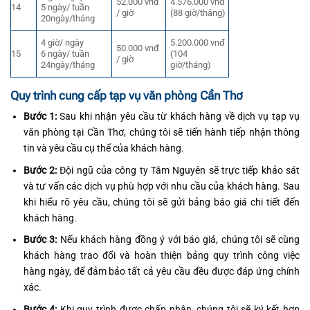
52.000 vnđ
4.576.000 vnđ
14
5 ngày/ tuần
/ giờ
(88 giờ/tháng)
20ngày/tháng
4 giờ/ ngày
5.200.000 vnđ
50.000 vnđ
15
6 ngày/ tuần
(104
/ giờ
24ngày/tháng
giờ/tháng)
Quy trình cung cấp tạp vụ văn phòng Cần Thơ
Bước 1:
Sau khi nhận yêu cầu từ khách hàng về dịch vụ tạp vụ
văn phòng tại Cần Thơ, chúng tôi sẽ tiến hành tiếp nhận thông
tin và yêu cầu cụ thể của khách hàng.
Bước 2:
Đội ngũ của công ty Tâm Nguyên sẽ trực tiếp khảo sát
và tư vấn các dịch vụ phù hợp với nhu cầu của khách hàng. Sau
khi hiểu rõ yêu cầu, chúng tôi sẽ gửi bảng báo giá chi tiết đến
khách hàng.
Bước 3:
Nếu khách hàng đồng ý với báo giá, chúng tôi sẽ cùng
khách hàng trao đổi và hoàn thiện bảng quy trình công việc
hàng ngày, để đảm bảo tất cả yêu cầu đều được đáp ứng chính
xác.
Bước 4:
Khi quy trình được chấp nhận, chúng tôi sẽ ký kết hợp