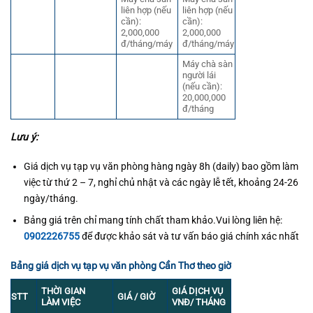
liên hợp (nếu
liên hợp (nếu
cần):
cần):
2,000,000
2,000,000
đ/tháng/máy
đ/tháng/máy
Máy chà sàn
người lái
(nếu cần):
20,000,000
đ/tháng
Lưu ý:
Giá dịch vụ tạp vụ văn phòng hàng ngày 8h (daily) bao gồm làm
việc từ thứ 2 – 7, nghỉ chủ nhật và các ngày lễ tết, khoảng 24-26
ngày/tháng.
Bảng giá trên chỉ mang tính chất tham khảo.Vui lòng liên hệ:
0902226755
để được khảo sát và tư vấn báo giá chính xác nhất
Bảng giá dịch vụ tạp vụ văn phòng Cần Thơ theo giờ
THỜI GIAN
GIÁ
DỊCH VỤ
STT
GIÁ / GIỜ
LÀM VIỆC
VNĐ/ THÁNG