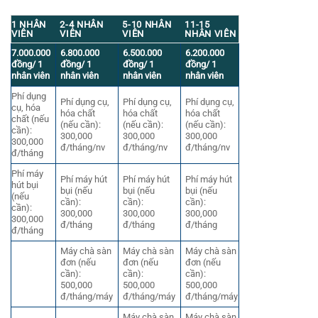
1 NHÂN
2-4 NHÂN
5-10 NHÂN
11-15
VIÊN
VIÊN
VIÊN
NHÂN VIÊN
7.000.000
6.800.000
6.500.000
6.200.000
đồng/ 1
đồng/ 1
đồng/ 1
đồng/ 1
nhân viên
nhân viên
nhân viên
nhân viên
Phí dụng
Phí dụng cụ,
Phí dụng cụ,
Phí dụng cụ,
cụ, hóa
hóa chất
hóa chất
hóa chất
chất (nếu
(nếu cần):
(nếu cần):
(nếu cần):
cần):
300,000
300,000
300,000
300,000
đ/tháng/nv
đ/tháng/nv
đ/tháng/nv
đ/tháng
Phí máy
Phí máy hút
Phí máy hút
Phí máy hút
hút bụi
bụi (nếu
bụi (nếu
bụi (nếu
(nếu
cần):
cần):
cần):
cần):
300,000
300,000
300,000
300,000
đ/tháng
đ/tháng
đ/tháng
đ/tháng
Máy chà sàn
Máy chà sàn
Máy chà sàn
đơn (nếu
đơn (nếu
đơn (nếu
cần):
cần):
cần):
500,000
500,000
500,000
đ/tháng/máy
đ/tháng/máy
đ/tháng/máy
Máy chà sàn
Máy chà sàn