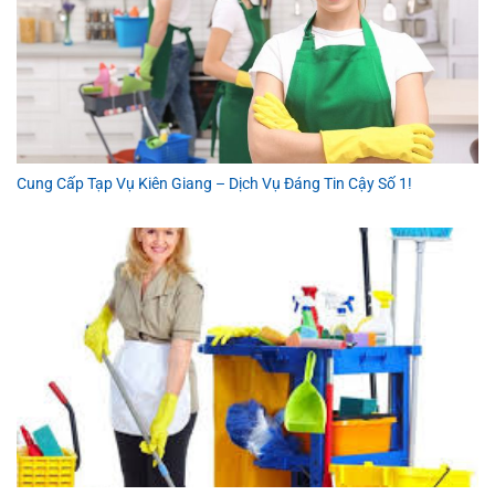
Cung Cấp Tạp Vụ Kiên Giang – Dịch Vụ Đáng Tin Cậy Số 1!