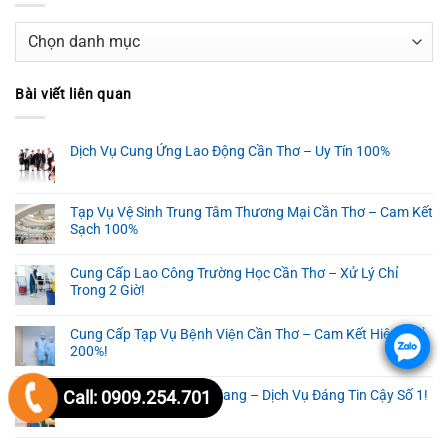
Danh
mục
Bài viết liên quan
Dịch Vụ Cung Ứng Lao Động Cần Thơ – Uy Tín 100%
Tạp Vụ Vệ Sinh Trung Tâm Thương Mại Cần Thơ – Cam Kết
Sạch 100%
Cung Cấp Lao Công Trường Học Cần Thơ – Xử Lý Chỉ
Trong 2 Giờ!
Cung Cấp Tạp Vụ Bệnh Viện Cần Thơ – Cam Kết Hiệu Quả
.
.
200%!
Call: 0909.254.701
Cung Cấp Tạp Vụ Kiên Giang – Dịch Vụ Đáng Tin Cậy Số 1!