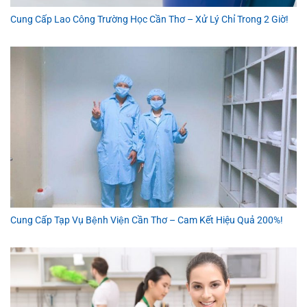
Cung Cấp Lao Công Trường Học Cần Thơ – Xử Lý Chỉ Trong 2 Giờ!
Cung Cấp Tạp Vụ Bệnh Viện Cần Thơ – Cam Kết Hiệu Quả 200%!