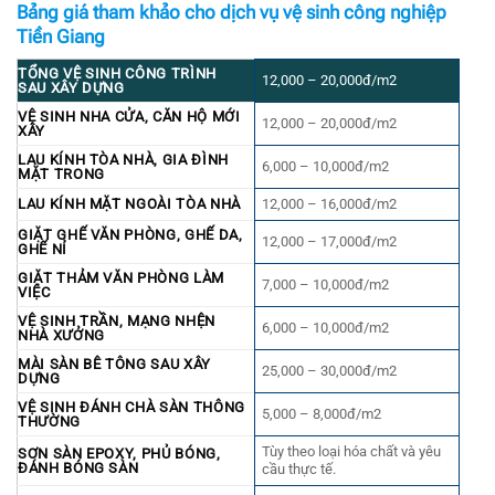
Bảng giá tham khảo cho dịch vụ vệ sinh công nghiệp
Tiền Giang
TỔNG VỆ SINH CÔNG TRÌNH
12,000 – 20,000đ/m2
SAU XÂY DỰNG
VỆ SINH NHA CỬA, CĂN HỘ MỚI
12,000 – 20,000đ/m2
XÂY
LAU KÍNH TÒA NHÀ, GIA ĐÌNH
6,000 – 10,000đ/m2
MẶT TRONG
LAU KÍNH MẶT NGOÀI TÒA NHÀ
12,000 – 16,000đ/m2
GIẶT GHẾ VĂN PHÒNG, GHẾ DA,
12,000 – 17,000đ/m2
GHẾ NỈ
GIẶT THẢM VĂN PHÒNG LÀM
7,000 – 10,000đ/m2
VIỆC
VỆ SINH TRẦN, MẠNG NHỆN
6,000 – 10,000đ/m2
NHÀ XƯỞNG
MÀI SÀN BÊ TÔNG SAU XÂY
25,000 – 30,000đ/m2
DỰNG
VỆ SINH ĐÁNH CHÀ SÀN THÔNG
5,000 – 8,000đ/m2
THƯỜNG
Tùy theo loại hóa chất và yêu
SƠN SÀN EPOXY, PHỦ BÓNG,
ĐÁNH BÓNG SÀN
cầu thực tế.