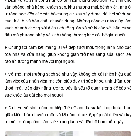
+ Dịch vụ vệ sinh công nghiệp tại Tiền Giang bao gồm vệ sinh cho
văn phòng, nhà hàng, khách sạn, khu thương mại, bệnh viện, nhà ở,
trường học, đến các căn hộ chung cư sau xây dựng, đòi hỏi sử dụng
các thiết bị và hóa chất chuyên dụng. Những công cụ này giúp làm
sạch nhanh chóng với diện tích rộng lớn và xử lý các vết bẩn cứng
đầu mà phương pháp vệ sinh thông thường khó có thể giải quyết.
+ Chúng tôi cam kết mang lại vẻ đẹp tươi mới, trong lành cho các
tòa nhà và cửa hàng, giúp không gian trở nên sáng sủa, sạch sẽ,
tạo ấn tượng mạnh mẽ với mọi người.
+ Với một môi trường sạch sẽ như vậy, không chỉ cải thiện hiệu quả
làm việc của nhân viên mà còn giúp duy trì sức khỏe, tinh thần luôn
thoải mái, tràn đầy năng lượng. Đây là yếu tố quan trọng để bảo vệ
sức khỏe lâu dài cho mọi người.
+ Dịch vụ vệ sinh công nghiệp Tiền Giang là sự kết hợp hoàn hảo
giữa kiến thức chuyên môn và kỹ năng thực tế, giúp cải thiện và duy
trì môi trường sống, làm việc trong lành và tiến bộ hơn mỗi ngày.