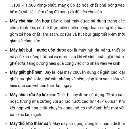
1.100 – 1.500 vòng/phút, máy giúp ép hóa chất phủ bóng vào
bề mặt vật liệu, làm tăng độ bóng và độ bền cho sàn.
Máy chà sàn liên hợp
: Đây là loại máy được sử dụng trong các
công trình lớn, có thể thực hiện nhiều công đoạn cùng lúc, bao
gồm xả hóa chất làm sạch, cọ rửa và hút bụi, giúp tiết kiệm thời
gian và công sức.
Máy hút bụi – nước
: Còn được gọi là máy hút đa năng, thiết bị
này có khả năng hút bụi và nước sau khi vệ sinh hoặc giặt thảm,
ghế sofa, tăng cường hiệu quả công việc cho nhân viên vệ sinh.
Máy giặt ghế nệm
: Đây là loại máy chuyên dụng để giặt các loại
ghế như ghế sofa, ghế văn phòng và nệm, giúp làm sạch sâu và
hiệu quả các vết bẩn bám lâu ngày.
Máy phun rửa áp lực cao
: Thiết bị này được sử dụng để rửa sàn
hoặc tường nhà xưởng với áp lực nước cao từ 140-160 bar. Khi
kết hợp với hóa chất chuyên dụng, nó có thể đánh bật mọi vết
bẩn khó làm sạch.
Máy thổi khô thảm sàn
: Máy này sử dụng luồng khí mạnh để thổi