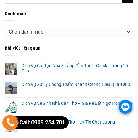
Danh mục
Danh
mục
Bài viết liên quan
Dịch Vụ Cải Tạo Nhà 3 Tầng Cần Thơ – Có Mặt Trong 15
Phút
Dịch Vụ Xử Lý Chống Thấm Nhanh Chóng Hiệu Quả 100%
Dịch Vụ Vệ Sinh Nhà Cần Thơ – Giá Rẻ Bất Ngờ Trong Năm
.
Call: 0909.254.701
Vệ Sinh Văn Phòng Cần Thơ – Uy Tín Chất Lượng