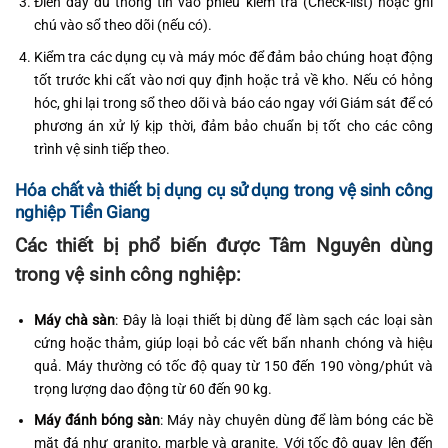
Điền đầy đủ thông tin vào phiếu kiểm tra (Check-list) hoặc ghi
chú vào sổ theo dõi (nếu có).
Kiểm tra các dụng cụ và máy móc để đảm bảo chúng hoạt động
tốt trước khi cất vào nơi quy định hoặc trả về kho. Nếu có hỏng
hóc, ghi lại trong sổ theo dõi và báo cáo ngay với Giám sát để có
phương án xử lý kịp thời, đảm bảo chuẩn bị tốt cho các công
trình vệ sinh tiếp theo.
Hóa chất và thiết bị dụng cụ sử dụng trong vệ sinh công
nghiệp Tiền Giang
Các thiết bị phổ biến được Tâm Nguyên dùng
trong vệ sinh công nghiệp:
Máy chà sàn
: Đây là loại thiết bị dùng để làm sạch các loại sàn
cứng hoặc thảm, giúp loại bỏ các vết bẩn nhanh chóng và hiệu
quả. Máy thường có tốc độ quay từ 150 đến 190 vòng/phút và
trọng lượng dao động từ 60 đến 90 kg.
Máy đánh bóng sàn
: Máy này chuyên dùng để làm bóng các bề
mặt đá như granito, marble và granite. Với tốc độ quay lên đến