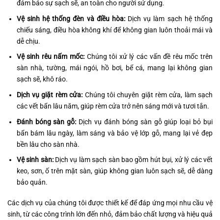
đảm bảo sự sạch sẽ, an toàn cho người sử dụng.
Vệ sinh hệ thống đèn và điều hòa:
Dịch vụ làm sạch hệ thống
chiếu sáng, điều hòa không khí để không gian luôn thoải mái và
dễ chịu.
Vệ sinh rêu nấm mốc:
Chúng tôi xử lý các vấn đề rêu mốc trên
sàn nhà, tường, mái ngói, hồ bơi, bể cá, mang lại không gian
sạch sẽ, khô ráo.
Dịch vụ giặt rèm cửa:
Chúng tôi chuyên giặt rèm cửa, làm sạch
các vết bẩn lâu năm, giúp rèm cửa trở nên sáng mới và tươi tắn.
Đánh bóng sàn gỗ:
Dịch vụ đánh bóng sàn gỗ giúp loại bỏ bụi
bẩn bám lâu ngày, làm sáng và bảo vệ lớp gỗ, mang lại vẻ đẹp
bền lâu cho sàn nhà.
Vệ sinh sàn:
Dịch vụ làm sạch sàn bao gồm hút bụi, xử lý các vết
keo, sơn, ố trên mặt sàn, giúp không gian luôn sạch sẽ, dễ dàng
bảo quản.
Các dịch vụ của chúng tôi được thiết kế để đáp ứng mọi nhu cầu vệ
sinh, từ các công trình lớn đến nhỏ, đảm bảo chất lượng và hiệu quả