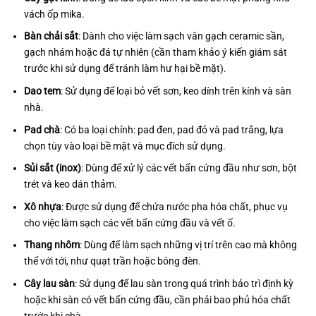
vách ốp mika.
Bàn chải sắt
: Dành cho việc làm sạch vân gạch ceramic sần,
gạch nhám hoặc đá tự nhiên (cần tham khảo ý kiến giám sát
trước khi sử dụng để tránh làm hư hại bề mặt).
Dao tem
: Sử dụng để loại bỏ vết sơn, keo dính trên kính và sàn
nhà.
Pad chà
: Có ba loại chính: pad đen, pad đỏ và pad trắng, lựa
chọn tùy vào loại bề mặt và mục đích sử dụng.
Sủi sắt (inox)
: Dùng để xử lý các vết bẩn cứng đầu như sơn, bột
trét và keo dán thảm.
Xô nhựa
: Được sử dụng để chứa nước pha hóa chất, phục vụ
cho việc làm sạch các vết bẩn cứng đầu và vết ố.
Thang nhôm
: Dùng để làm sạch những vị trí trên cao mà không
thể với tới, như quạt trần hoặc bóng đèn.
Cây lau sàn
: Sử dụng để lau sàn trong quá trình bảo trì định kỳ
hoặc khi sàn có vết bẩn cứng đầu, cần phải bao phủ hóa chất