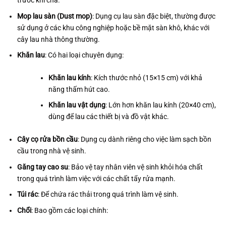
trước khi chà.
Mop lau sàn (Dust mop)
: Dụng cụ lau sàn đặc biệt, thường được
sử dụng ở các khu công nghiệp hoặc bề mặt sàn khô, khác với
cây lau nhà thông thường.
Khăn lau
: Có hai loại chuyên dụng:
Khăn lau kính
: Kích thước nhỏ (15×15 cm) với khả
năng thấm hút cao.
Khăn lau vật dụng
: Lớn hơn khăn lau kính (20×40 cm),
dùng để lau các thiết bị và đồ vật khác.
Cây cọ rửa bồn cầu
: Dụng cụ dành riêng cho việc làm sạch bồn
cầu trong nhà vệ sinh.
Găng tay cao su
: Bảo vệ tay nhân viên vệ sinh khỏi hóa chất
trong quá trình làm việc với các chất tẩy rửa mạnh.
Túi rác
: Để chứa rác thải trong quá trình làm vệ sinh.
Chổi
: Bao gồm các loại chính: