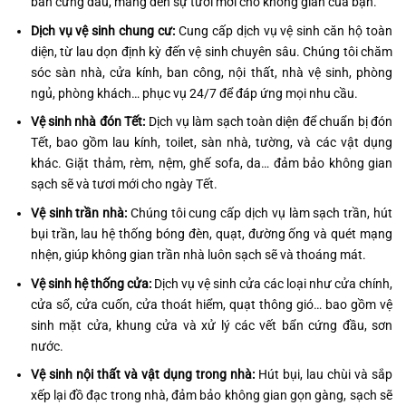
bẩn cứng đầu, mang đến sự tươi mới cho không gian của bạn.
Dịch vụ vệ sinh chung cư:
Cung cấp dịch vụ vệ sinh căn hộ toàn
diện, từ lau dọn định kỳ đến vệ sinh chuyên sâu. Chúng tôi chăm
sóc sàn nhà, cửa kính, ban công, nội thất, nhà vệ sinh, phòng
ngủ, phòng khách… phục vụ 24/7 để đáp ứng mọi nhu cầu.
Vệ sinh nhà đón Tết:
Dịch vụ làm sạch toàn diện để chuẩn bị đón
Tết, bao gồm lau kính, toilet, sàn nhà, tường, và các vật dụng
khác. Giặt thảm, rèm, nệm, ghế sofa, da… đảm bảo không gian
sạch sẽ và tươi mới cho ngày Tết.
Vệ sinh trần nhà:
Chúng tôi cung cấp dịch vụ làm sạch trần, hút
bụi trần, lau hệ thống bóng đèn, quạt, đường ống và quét mạng
nhện, giúp không gian trần nhà luôn sạch sẽ và thoáng mát.
Vệ sinh hệ thống cửa:
Dịch vụ vệ sinh cửa các loại như cửa chính,
cửa sổ, cửa cuốn, cửa thoát hiểm, quạt thông gió… bao gồm vệ
sinh mặt cửa, khung cửa và xử lý các vết bẩn cứng đầu, sơn
nước.
Vệ sinh nội thất và vật dụng trong nhà:
Hút bụi, lau chùi và sắp
xếp lại đồ đạc trong nhà, đảm bảo không gian gọn gàng, sạch sẽ