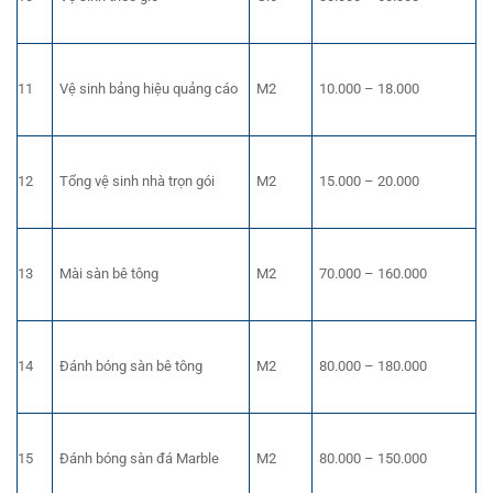
11
Vệ sinh bảng hiệu quảng cáo
M2
10.000 – 18.000
12
Tổng vệ sinh nhà trọn gói
M2
15.000 – 20.000
13
Mài sàn bê tông
M2
70.000 – 160.000
14
Đánh bóng sàn bê tông
M2
80.000 – 180.000
15
Đánh bóng sàn đá Marble
M2
80.000 – 150.000