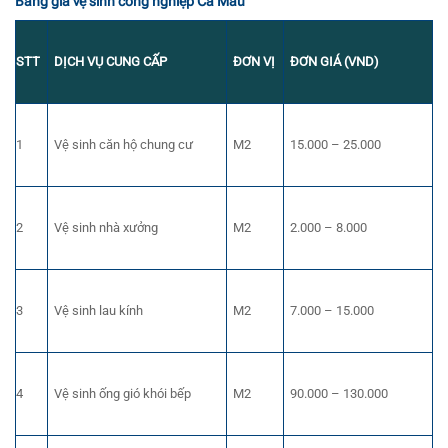
Bảng giá vệ sinh công nghiệp Cà Mau
STT
DỊCH VỤ CUNG CẤP
ĐƠN VỊ
ĐƠN GIÁ (VND)
1
Vệ sinh căn hộ chung cư
M2
15.000 – 25.000
2
Vệ sinh nhà xưởng
M2
2.000 – 8.000
3
Vệ sinh lau kính
M2
7.000 – 15.000
4
Vệ sinh ống gió khói bếp
M2
90.000 – 130.000