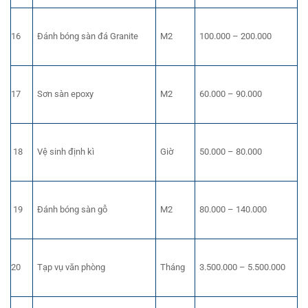
16
Đánh bóng sàn đá Granite
M2
100.000 – 200.000
17
Sơn sàn epoxy
M2
60.000 – 90.000
18
Vệ sinh định kì
Giờ
50.000 – 80.000
19
Đánh bóng sàn gỗ
M2
80.000 – 140.000
20
Tạp vụ văn phòng
Tháng
3.500.000 – 5.500.000