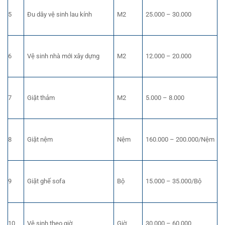
5
Đu dây vệ sinh lau kính
M2
25.000 – 30.000
6
Vệ sinh nhà mới xây dựng
M2
12.000 – 20.000
7
Giặt thảm
M2
5.000 – 8.000
8
Giặt nệm
Nệm
160.000 – 200.000/Nệm
9
Giặt ghế sofa
Bộ
15.000 – 35.000/Bộ
10
Vệ sinh theo giờ
Giờ
30.000 – 60.000