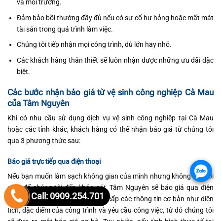
và môi trường.
Đảm bảo bồi thường đầy đủ nếu có sự cố hư hỏng hoặc mất mát
tài sản trong quá trình làm việc.
Chúng tôi tiếp nhận mọi công trình, dù lớn hay nhỏ.
Các khách hàng thân thiết sẽ luôn nhận được những ưu đãi đặc
biệt.
Các
bước nhận báo giá từ vệ sinh công nghiệp Cà Mau
của Tâm Nguyên
Khi có nhu cầu sử dụng dịch vụ vệ sinh công nghiệp tại Cà Mau
hoặc các tỉnh khác, khách hàng có thể nhận báo giá từ chúng tôi
qua 3 phương thức sau:
Báo giá trực tiếp qua điện thoại
.
Nếu bạn muốn làm sạch không gian của mình nhưng không có thời
gian để chúng tôi đến khảo sát, Tâm Nguyên sẽ báo giá qua điện
Call: 0909.254.701
thoại. Khách hàng chỉ cần cung cấp các thông tin cơ bản như diện
tích, đặc điểm của công trình và yêu cầu công việc, từ đó chúng tôi