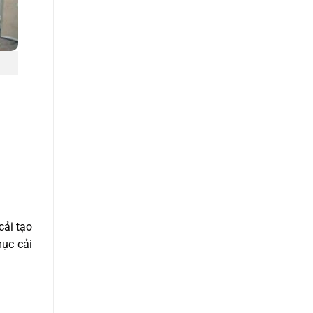
cải tạo
mục cải