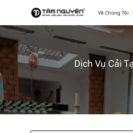
Bỏ
qua
Về Chúng Tôi
nội
dung
Dịch Vụ Cải T