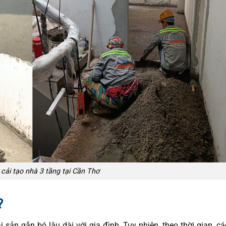
 cải tạo nhà 3 tầng tại Cần Thơ
?
 sản gắn bó lâu dài với gia đình. Tuy nhiên, theo thời gian, c