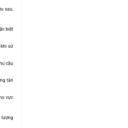
ệu sau,
ặc biệt
 khi sử
nhu cầu
ông tận
khu vực
t lượng