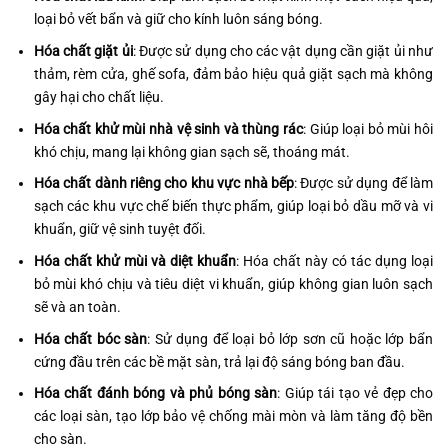
loại bỏ vết bẩn và giữ cho kính luôn sáng bóng.
Hóa chất giặt ủi
: Được sử dụng cho các vật dụng cần giặt ủi như
thảm, rèm cửa, ghế sofa, đảm bảo hiệu quả giặt sạch mà không
gây hại cho chất liệu.
Hóa chất khử mùi nhà vệ sinh và thùng rác
: Giúp loại bỏ mùi hôi
khó chịu, mang lại không gian sạch sẽ, thoáng mát.
Hóa chất dành riêng cho khu vực nhà bếp
: Được sử dụng để làm
sạch các khu vực chế biến thực phẩm, giúp loại bỏ dầu mỡ và vi
khuẩn, giữ vệ sinh tuyệt đối.
Hóa chất khử mùi và diệt khuẩn
: Hóa chất này có tác dụng loại
bỏ mùi khó chịu và tiêu diệt vi khuẩn, giúp không gian luôn sạch
sẽ và an toàn.
Hóa chất bóc sàn
: Sử dụng để loại bỏ lớp sơn cũ hoặc lớp bẩn
cứng đầu trên các bề mặt sàn, trả lại độ sáng bóng ban đầu.
Hóa chất đánh bóng và phủ bóng sàn
: Giúp tái tạo vẻ đẹp cho
các loại sàn, tạo lớp bảo vệ chống mài mòn và làm tăng độ bền
cho sàn.