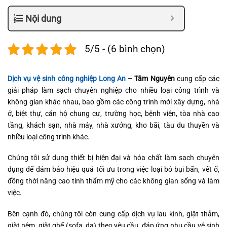
Nội dung
5/5 - (6 bình chọn)
Dịch vụ vệ sinh công nghiệp Long An
– Tâm Nguyên
cung cấp các
giải pháp làm sạch chuyên nghiệp cho nhiều loại công trình và
không gian khác nhau, bao gồm các công trình mới xây dựng, nhà
ở, biệt thự, căn hộ chung cư, trường học, bệnh viện, tòa nhà cao
tầng, khách sạn, nhà máy, nhà xưởng, kho bãi, tàu du thuyền và
nhiều loại công trình khác.
Chúng tôi sử dụng thiết bị hiện đại và hóa chất làm sạch chuyên
dụng để đảm bảo hiệu quả tối ưu trong việc loại bỏ bụi bẩn, vết ố,
đồng thời nâng cao tính thẩm mỹ cho các không gian sống và làm
việc.
Bên cạnh đó, chúng tôi còn cung cấp dịch vụ lau kính, giặt thảm,
giặt nệm, giặt ghế (sofa, da) theo yêu cầu, đáp ứng nhu cầu vệ sinh