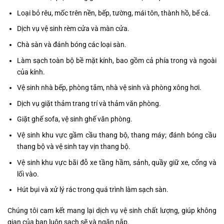
Loại bỏ rêu, mốc trên nền, bếp, tường, mái tôn, thành hồ, bể cá.
Dịch vụ vệ sinh rèm cửa và màn cửa.
Chà sàn và đánh bóng các loại sàn.
Làm sạch toàn bộ bề mặt kính, bao gồm cả phía trong và ngoài
của kính.
Vệ sinh nhà bếp, phòng tắm, nhà vệ sinh và phòng xông hơi.
Dịch vụ giặt thảm trang trí và thảm văn phòng.
Giặt ghế sofa, vệ sinh ghế văn phòng.
Vệ sinh khu vực gầm cầu thang bộ, thang máy; đánh bóng cầu
thang bộ và vệ sinh tay vịn thang bộ.
Vệ sinh khu vực bãi đỗ xe tầng hầm, sảnh, quầy giữ xe, cổng và
lối vào.
Hút bụi và xử lý rác trong quá trình làm sạch sàn.
Chúng tôi cam kết mang lại dịch vụ vệ sinh chất lượng, giúp không
gian của bạn luôn sạch sẽ và ngăn nắp.