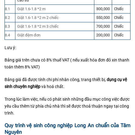
cao su
8.1
Giặt 1.6-1.8 *2 m
300,000
Chiếc
8.2
Giặt 1.6-1.8 *2 m 2 chiếc
550,000
Chiếc
8.3
Giặt 1.6-1.8 *2 m 3 chiếc
700,000
Chiếc
8.4
Giặt đệm đơn
200,000
Chiếc
Lưu ý:
Bảng giá trên chưa có 8% thuế VAT ( nếu xuất hóa đơn đỏ xin thanh
toán thêm 8% VAT)
Bảng giá đã được tính chi phí nhân công, trang thiết bị,
dụng cụ vệ
sinh chuyên nghiệp
và hoá chất.
Trong lúc làm việc, nếu có phát sinh những đầu mục công việc được
yêu cầu thêm từ phía chủ nhà thì sẽ được thoả thuận ngay tại công
trình.
Quy trình vệ sinh công nghiệp Long An chuẩn của Tâm
Nguyên