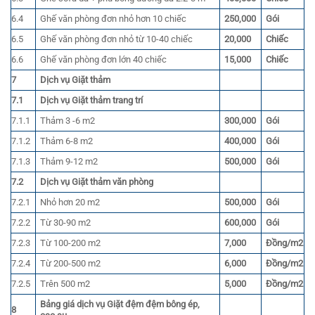
6.4
Ghế văn phòng đơn nhỏ hơn 10 chiếc
250,000
Gói
6.5
Ghế văn phòng đơn nhỏ từ 10-40 chiếc
20,000
Chiếc
6.6
Ghế văn phòng đơn lớn 40 chiếc
15,000
Chiếc
7
Dịch vụ Giặt thảm
7.1
Dịch vụ Giặt thảm trang trí
7.1.1
Thảm 3 -6 m2
300,000
Gói
7.1.2
Thảm 6-8 m2
400,000
Gói
7.1.3
Thảm 9-12 m2
500,000
Gói
7.2
Dịch vụ Giặt thảm văn phòng
7.2.1
Nhỏ hơn 20 m2
500,000
Gói
7.2.2
Từ 30-90 m2
600,000
Gói
7.2.3
Từ 100-200 m2
7,000
Đồng/m2
7.2.4
Từ 200-500 m2
6,000
Đồng/m2
7.2.5
Trên 500 m2
5,000
Đồng/m2
Bảng giá dịch vụ Giặt đệm đệm bông ép,
8