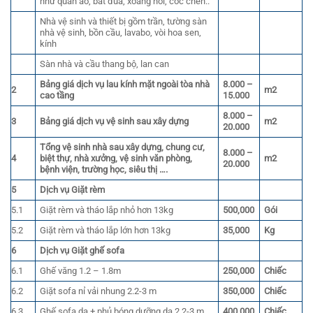
như quần áo, bát đũa, xoang nồi, cốc chén..
Nhà vệ sinh và thiết bị gồm trần, tường sàn
nhà vệ sinh, bồn cầu, lavabo, vòi hoa sen,
kính
Sàn nhà và cầu thang bộ, lan can
Bảng giá dịch vụ lau kính mặt ngoài tòa nhà
8.000 –
2
m2
cao tầng
15.000
8.000 –
3
Bảng giá dịch vụ vệ sinh sau xây dựng
m2
20.000
Tổng vệ sinh nhà sau xây dựng, chung cư,
8.000 –
4
biệt thự, nhà xưởng, vệ sinh văn phòng,
m2
20.000
bệnh viện, trường học, siêu thị ….
5
Dịch vụ Giặt rèm
5.1
Giặt rèm và tháo lắp nhỏ hơn 13kg
500,000
Gói
5.2
Giặt rèm và tháo lắp lớn hơn 13kg
35,000
Kg
6
Dịch vụ Giặt ghế sofa
6.1
Ghế văng 1.2 – 1.8m
250,000
Chiếc
6.2
Giặt sofa nỉ vải nhung 2.2-3 m
350,000
Chiếc
6.3
Ghế sofa da + phủ bóng dưỡng da 2.2-3 m
400,000
Chiếc