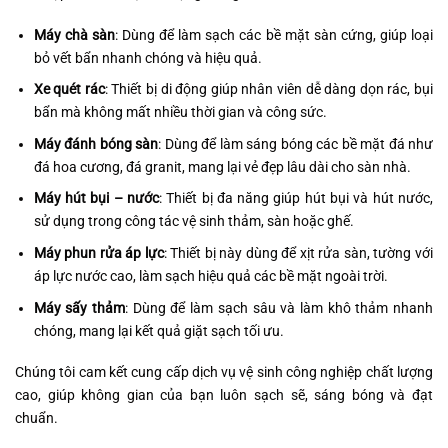
Máy chà sàn
: Dùng để làm sạch các bề mặt sàn cứng, giúp loại
bỏ vết bẩn nhanh chóng và hiệu quả.
Xe quét rác
: Thiết bị di động giúp nhân viên dễ dàng dọn rác, bụi
bẩn mà không mất nhiều thời gian và công sức.
Máy đánh bóng sàn
: Dùng để làm sáng bóng các bề mặt đá như
đá hoa cương, đá granit, mang lại vẻ đẹp lâu dài cho sàn nhà.
Máy hút bụi – nước
: Thiết bị đa năng giúp hút bụi và hút nước,
sử dụng trong công tác vệ sinh thảm, sàn hoặc ghế.
Máy phun rửa áp lực
: Thiết bị này dùng để xịt rửa sàn, tường với
áp lực nước cao, làm sạch hiệu quả các bề mặt ngoài trời.
Máy sấy thảm
: Dùng để làm sạch sâu và làm khô thảm nhanh
chóng, mang lại kết quả giặt sạch tối ưu.
Chúng tôi cam kết cung cấp dịch vụ vệ sinh công nghiệp chất lượng
cao, giúp không gian của bạn luôn sạch sẽ, sáng bóng và đạt
chuẩn.