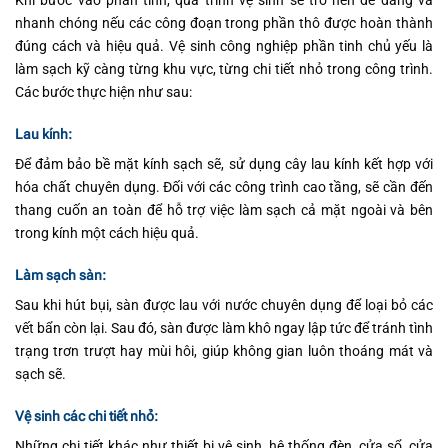
Khi bước vào phần tinh, quá trình vệ sinh sẽ trở nên dễ dàng và
nhanh chóng nếu các công đoạn trong phần thô được hoàn thành
đúng cách và hiệu quả. Vệ sinh công nghiệp phần tinh chủ yếu là
làm sạch kỹ càng từng khu vực, từng chi tiết nhỏ trong công trình.
Các bước thực hiện như sau:
Lau kính:
Để đảm bảo bề mặt kính sạch sẽ, sử dụng cây lau kính kết hợp với
hóa chất chuyên dụng. Đối với các công trình cao tầng, sẽ cần đến
thang cuốn an toàn để hỗ trợ việc làm sạch cả mặt ngoài và bên
trong kính một cách hiệu quả.
Làm sạch sàn:
Sau khi hút bụi, sàn được lau với nước chuyên dụng để loại bỏ các
vết bẩn còn lại. Sau đó, sàn được làm khô ngay lập tức để tránh tình
trạng trơn trượt hay mùi hôi, giúp không gian luôn thoáng mát và
sạch sẽ.
Vệ sinh các chi tiết nhỏ:
Những chi tiết khác như thiết bị vệ sinh, hệ thống đèn, cửa sổ, cửa