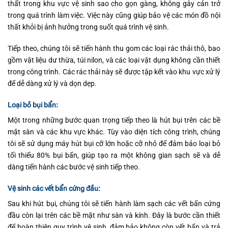
thất trong khu vực vệ sinh sao cho gọn gàng, không gây cản trở
trong quá trình làm việc. Việc này cũng giúp bảo vệ các món đồ nội
thất khỏi bị ảnh hưởng trong suốt quá trình vệ sinh.
Tiếp theo, chúng tôi sẽ tiến hành thu gom các loại rác thải thô, bao
gồm vật liệu dư thừa, túi nilon, và các loại vật dụng không cần thiết
trong công trình. Các rác thải này sẽ được tập kết vào khu vực xử lý
để dễ dàng xử lý và dọn dẹp.
Loại bỏ bụi bẩn:
Một trong những bước quan trọng tiếp theo là hút bụi trên các bề
mặt sàn và các khu vực khác. Tùy vào diện tích công trình, chúng
tôi sẽ sử dụng máy hút bụi cỡ lớn hoặc cỡ nhỏ để đảm bảo loại bỏ
tối thiểu 80% bụi bẩn, giúp tạo ra một không gian sạch sẽ và dễ
dàng tiến hành các bước vệ sinh tiếp theo.
Vệ sinh các vết bẩn cứng đầu:
Sau khi hút bụi, chúng tôi sẽ tiến hành làm sạch các vết bẩn cứng
đầu còn lại trên các bề mặt như sàn và kính. Đây là bước cần thiết
để hoàn thiện quy trình vệ sinh, đảm bảo không còn vết bẩn và trả