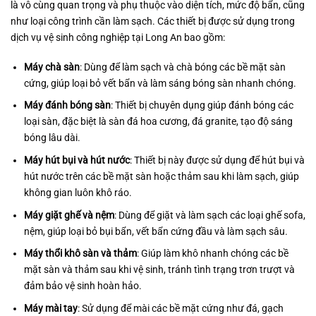
là vô cùng quan trọng và phụ thuộc vào diện tích, mức độ bẩn, cũng
như loại công trình cần làm sạch. Các thiết bị được sử dụng trong
dịch vụ vệ sinh công nghiệp tại Long An bao gồm:
Máy chà sàn
: Dùng để làm sạch và chà bóng các bề mặt sàn
cứng, giúp loại bỏ vết bẩn và làm sáng bóng sàn nhanh chóng.
Máy đánh bóng sàn
: Thiết bị chuyên dụng giúp đánh bóng các
loại sàn, đặc biệt là sàn đá hoa cương, đá granite, tạo độ sáng
bóng lâu dài.
Máy hút bụi và hút nước
: Thiết bị này được sử dụng để hút bụi và
hút nước trên các bề mặt sàn hoặc thảm sau khi làm sạch, giúp
không gian luôn khô ráo.
Máy giặt ghế và nệm
: Dùng để giặt và làm sạch các loại ghế sofa,
nệm, giúp loại bỏ bụi bẩn, vết bẩn cứng đầu và làm sạch sâu.
Máy thổi khô sàn và thảm
: Giúp làm khô nhanh chóng các bề
mặt sàn và thảm sau khi vệ sinh, tránh tình trạng trơn trượt và
đảm bảo vệ sinh hoàn hảo.
Máy mài tay
: Sử dụng để mài các bề mặt cứng như đá, gạch