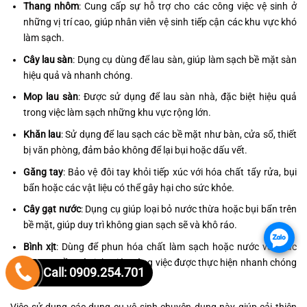
Thang nhôm
: Cung cấp sự hỗ trợ cho các công việc vệ sinh ở
những vị trí cao, giúp nhân viên vệ sinh tiếp cận các khu vực khó
làm sạch.
Cây lau sàn
: Dụng cụ dùng để lau sàn, giúp làm sạch bề mặt sàn
hiệu quả và nhanh chóng.
Mop lau sàn
: Được sử dụng để lau sàn nhà, đặc biệt hiệu quả
trong việc làm sạch những khu vực rộng lớn.
Khăn lau
: Sử dụng để lau sạch các bề mặt như bàn, cửa sổ, thiết
bị văn phòng, đảm bảo không để lại bụi hoặc dấu vết.
Găng tay
: Bảo vệ đôi tay khỏi tiếp xúc với hóa chất tẩy rửa, bụi
bẩn hoặc các vật liệu có thể gây hại cho sức khỏe.
Cây gạt nước
: Dụng cụ giúp loại bỏ nước thừa hoặc bụi bẩn trên
bề mặt, giúp duy trì không gian sạch sẽ và khô ráo.
.
Bình xịt
: Dùng để phun hóa chất làm sạch hoặc nước vào các
khu vực cần vệ sinh, giúp công việc được thực hiện nhanh chóng
Call: 0909.254.701
và hiệu quả.