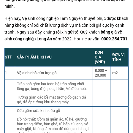
mình.
Hiện nay, Vệ sinh công nghiệp Tâm Nguyên thuyết phục được khách
hàng không chỉ bởi chất lượng dịch vụ mà còn bởi giá cực kỳ cạnh
tranh. Ngay sau đây, chúng tôi xin gửi tới Quý khách
bảng giá vệ
sinh công nghiệp Long An
năm 2022. Hotline tư vấn:
0909.254.701
ĐƠN
ĐƠN VỊ
STT
SẢN PHẨM DỊCH VỤ
GIÁ
TÍNH
(VNĐ)
8.000 –
1
Vệ sinh nhà cửa trọn gói
m2
20.000
Trần nhà gồm lau toàn bộ trần bằng chổi
lông gà, bóng điện, quạt trần, Vỏ điều hoà.
Tường gồm các bề mặt tường ốp gạch đá
gỗ, đá ốp tường khu thang máy
Cửa gồm cửa kính cửa gỗ
Đồ nội thất: Gồm tủ quần áo, tủ kệ, giường,
bàn trang điểm, bàn ghê, tủ bếp. tủ lạnh, vỏ
máy giặt, Không làm các đồ dùng sinh hoạt