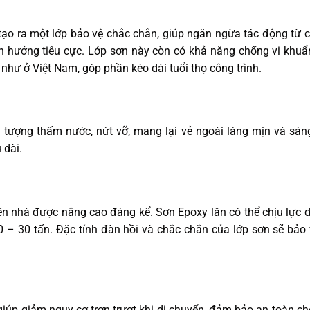
 tạo ra một lớp bảo vệ chắc chắn, giúp ngăn ngừa tác động từ 
nh hưởng tiêu cực. Lớp sơn này còn có khả năng chống vi khu
 như ở Việt Nam, góp phần kéo dài tuổi thọ công trình.
n tượng thấm nước, nứt vỡ, mang lại vẻ ngoài láng mịn và sá
 dài.
ền nhà được nâng cao đáng kể. Sơn Epoxy lăn có thể chịu lực 
20 – 30 tấn. Đặc tính đàn hồi và chắc chắn của lớp sơn sẽ bảo
giúp giảm nguy cơ trơn trượt khi di chuyển, đảm bảo an toàn c