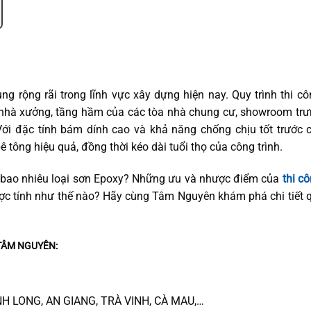
g rộng rãi trong lĩnh vực xây dựng hiện nay. Quy trình thi c
nhà xưởng, tầng hầm của các tòa nhà chung cư, showroom trư
ới đặc tính bám dính cao và khả năng chống chịu tốt trước c
 tông hiệu quả, đồng thời kéo dài tuổi thọ của công trình.
có bao nhiêu loại sơn Epoxy? Những ưu và nhược điểm của
thi c
ợc tính như thế nào? Hãy cùng Tâm Nguyên khám phá chi tiết 
 TÂM NGUYÊN:
ĨNH LONG, AN GIANG, TRÀ VINH, CÀ MAU,…