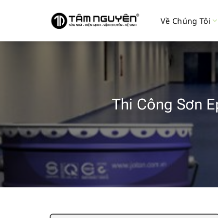
Bỏ
qua
Về Chúng Tôi
nội
dung
Thi Công Sơn E