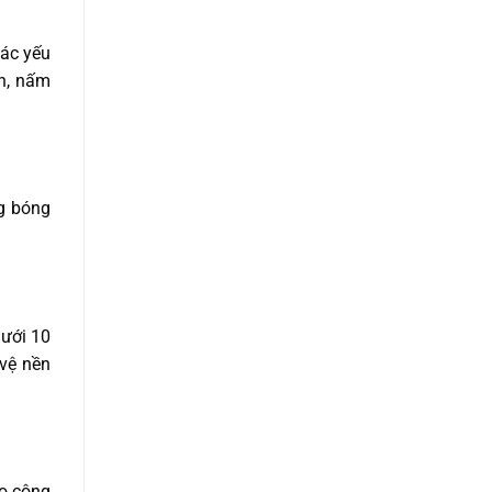
các yếu
ẩn, nấm
ng bóng
dưới 10
 vệ nền
ho công