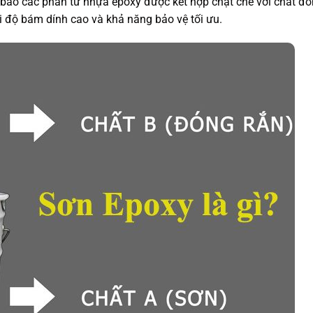
 bảo các phân tử nhựa epoxy được kết hợp chặt chẽ với chất đó
i độ bám dính cao và khả năng bảo vệ tối ưu.