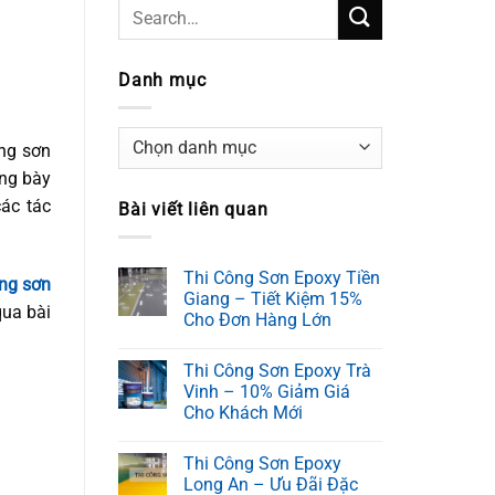
Danh mục
Danh
ông sơn
mục
ng bày
ác tác
Bài viết liên quan
Thi Công Sơn Epoxy Tiền
ông sơn
Giang – Tiết Kiệm 15%
qua bài
Cho Đơn Hàng Lớn
Thi Công Sơn Epoxy Trà
Vinh – 10% Giảm Giá
Cho Khách Mới
Thi Công Sơn Epoxy
Long An – Ưu Đãi Đặc