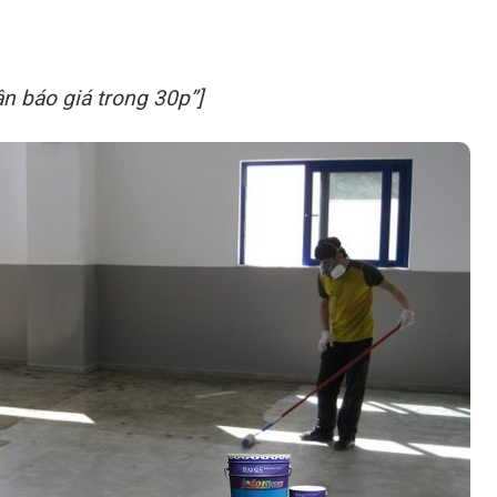
ận báo giá trong 30p”]