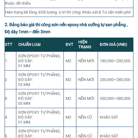
thuộc rất nhiều
Hiện trạng bê tông, khối lượng, vị trí thi công. Khảo sát & Tư vấn miễn phí!
2. Bảng báo giá thi công sơn nền epoxy nhà xưởng tự san phẳng ,
Độ dày 1mm – đến 3mm
HIỆN
STT
CHUẨN LOẠI
ĐVT
ĐƠN GIÁ (VNĐ)
TRẠNG
SƠN EPOXY TỰ PHẲNG,
1
ĐỘ DÀY:
M2
NỀN MỚI
180,000~230,000
01 MM
SƠN EPOXY TỰ PHẲNG,
2
ĐỘ DÀY:
M2
NỀN MỚI
230,000~280,000
02 MM
SƠN EPOXY TỰ PHẲNG,
3
ĐỘ DÀY:
M2
NỀN MỚI
330,000~380,000
03 MM
SƠN EPOXY TỰ PHẲNG,
4
ĐỘ DÀY:
M2
NỀN CŨ
KHẢO SÁT
01 MM
SƠN EPOXY TỰ PHẲNG,
5
ĐỘ DÀY:
M2
NỀN CŨ
KHẢO SÁT