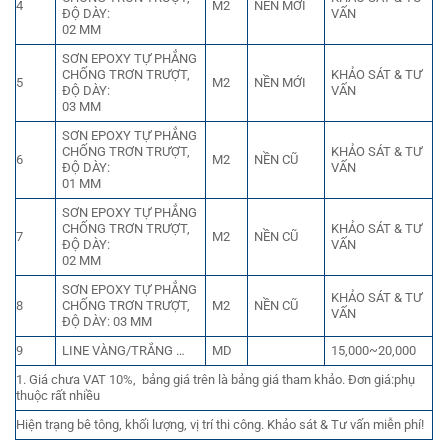
4
M2
NỀN MỚI
ĐỘ DÀY:
VẤN
02 MM
SƠN EPOXY TỰ PHẲNG
CHỐNG TRƠN TRƯỢT,
KHẢO SÁT & TƯ
5
M2
NỀN MỚI
ĐỘ DÀY:
VẤN
03 MM
SƠN EPOXY TỰ PHẲNG
CHỐNG TRƠN TRƯỢT,
KHẢO SÁT & TƯ
6
M2
NỀN CŨ
ĐỘ DÀY:
VẤN
01 MM
SƠN EPOXY TỰ PHẲNG
CHỐNG TRƠN TRƯỢT,
KHẢO SÁT & TƯ
7
M2
NỀN CŨ
ĐỘ DÀY:
VẤN
02 MM
SƠN EPOXY TỰ PHẲNG
KHẢO SÁT & TƯ
8
CHỐNG TRƠN TRƯỢT,
M2
NỀN CŨ
VẤN
ĐỘ DÀY: 03 MM
9
LINE VÀNG/TRẮNG …
MD
15,000~20,000
1. Giá chưa VAT 10%, bảng giá trên là bảng giá tham khảo. Đơn giá:phụ
thuộc rất nhiều
Hiện trạng bê tông, khối lượng, vị trí thi công. Khảo sát & Tư vấn miễn phí!