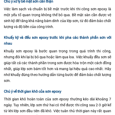
Chú ý xử lý bề mặt sơn cẩn thận
Việc làm sạch và chuẩn bị bề mặt trước khi thi công sơn epoxy là
một yếu tố quan trọng không thể bỏ qua. Bề mặt sàn cần được vệ
sinh kỹ để tăng khả năng bám dính của lớp sơn, từ đó đảm bảo chất
lượng và độ bền của công trình.
Khuấy kỹ và đều sơn epoxy trước khi pha các thành phần sơn với
nhau
Khuấy sơn epoxy là bước quan trọng trong quá trình thi công,
nhưng đôi khi lại bị bỏ qua hoặc làm qua loa. Việc khuấy đều sơn sẽ
giúp tất cả các thành phần trong sơn được hòa trộn một cách đồng
nhất, giúp lớp sơn bám tốt hơn và mang lại hiệu quả cao nhất. Hãy
nhớ khuấy đúng theo hướng dẫn từng bước để đảm bảo chất lượng
sơn.
Chú ý về thời gian khô của sơn epoxy
Thời gian khô hoàn toàn của sơn epoxy thường kéo dài khoảng 7
ngày. Tuy nhiên, lớp sơn thứ hai có thể được thi công sau 2-3 giờ kể
từ khi lớp sơn đầu tiên đã khô. Việc tuân thủ thời gian này rất quan