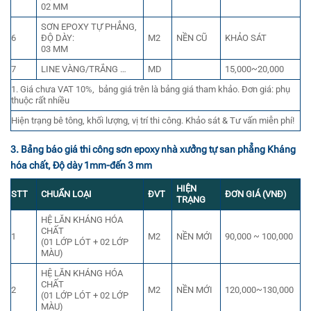
02 MM
SƠN EPOXY TỰ PHẲNG,
6
ĐỘ DÀY:
M2
NỀN CŨ
KHẢO SÁT
03 MM
7
LINE VÀNG/TRẮNG …
MD
15,000~20,000
1. Giá chưa VAT 10%, bảng giá trên là bảng giá tham khảo. Đơn giá: phụ
thuộc rất nhiều
Hiện trạng bê tông, khối lượng, vị trí thi công. Khảo sát & Tư vấn miễn phí!
3. Bảng báo giá thi công sơn epoxy nhà xưởng tự san phẳng Kháng
hóa chất, Độ dày 1mm-đến 3 mm
HIỆN
STT
CHUẨN LOẠI
ĐVT
ĐƠN GIÁ (VNĐ)
TRẠNG
HỆ LĂN KHÁNG HÓA
CHẤT
1
M2
NỀN MỚI
90,000 ~ 100,000
(01 LỚP LÓT + 02 LỚP
MÀU)
HỆ LĂN KHÁNG HÓA
CHẤT
2
M2
NỀN MỚI
120,000~130,000
(01 LỚP LÓT + 02 LỚP
MÀU)