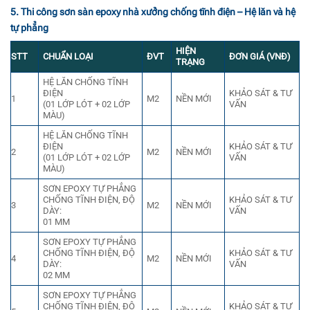
5. Thi công sơn sàn epoxy nhà xưởng chống tĩnh điện – Hệ lăn và hệ
tự phẳng
HIỆN
STT
CHUẨN LOẠI
ĐVT
ĐƠN GIÁ (VNĐ)
TRẠNG
HỆ LĂN CHỐNG TĨNH
ĐIỆN
KHẢO SÁT & TƯ
1
M2
NỀN MỚI
(01 LỚP LÓT + 02 LỚP
VẤN
MÀU)
HỆ LĂN CHỐNG TĨNH
ĐIỆN
KHẢO SÁT & TƯ
2
M2
NỀN MỚI
(01 LỚP LÓT + 02 LỚP
VẤN
MÀU)
SƠN EPOXY TỰ PHẲNG
CHỐNG TĨNH ĐIỆN, ĐỘ
KHẢO SÁT & TƯ
3
M2
NỀN MỚI
DÀY:
VẤN
01 MM
SƠN EPOXY TỰ PHẲNG
CHỐNG TĨNH ĐIỆN, ĐỘ
KHẢO SÁT & TƯ
4
M2
NỀN MỚI
DÀY:
VẤN
02 MM
SƠN EPOXY TỰ PHẲNG
CHỐNG TĨNH ĐIỆN, ĐỘ
KHẢO SÁT & TƯ