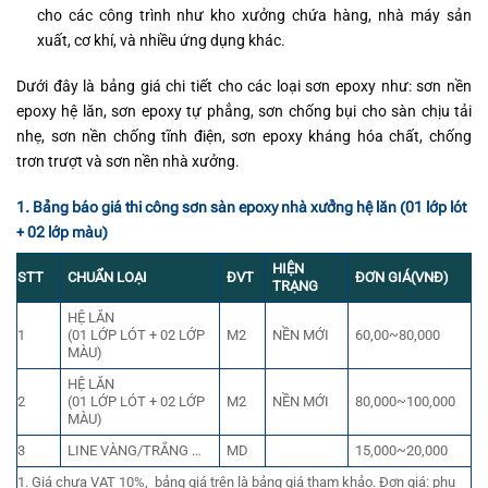
cho các công trình như kho xưởng chứa hàng, nhà máy sản
xuất, cơ khí, và nhiều ứng dụng khác.
Dưới đây là bảng giá chi tiết cho các loại sơn epoxy như: sơn nền
epoxy hệ lăn, sơn epoxy tự phẳng, sơn chống bụi cho sàn chịu tải
nhẹ, sơn nền chống tĩnh điện, sơn epoxy kháng hóa chất, chống
trơn trượt và sơn nền nhà xưởng.
1. Bảng báo giá thi công sơn sàn epoxy nhà xưởng hệ lăn (01 lớp lót
+ 02 lớp màu)
HIỆN
STT
CHUẨN LOẠI
ĐVT
ĐƠN GIÁ(VNĐ)
TRẠNG
HỆ LĂN
1
(01 LỚP LÓT + 02 LỚP
M2
NỀN MỚI
60,00~80,000
MÀU)
HỆ LĂN
2
(01 LỚP LÓT + 02 LỚP
M2
NỀN MỚI
80,000~100,000
MÀU)
3
LINE VÀNG/TRẮNG …
MD
15,000~20,000
1. Giá chưa VAT 10%, bảng giá trên là bảng giá tham khảo. Đơn giá: phụ