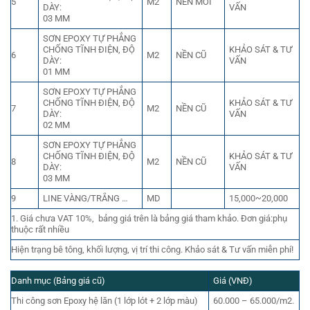
5
M2
NỀN MỚI
DÀY:
VẤN
03 MM
SƠN EPOXY TỰ PHẲNG
CHỐNG TĨNH ĐIỆN, ĐỘ
KHẢO SÁT & TƯ
6
M2
NỀN CŨ
DÀY:
VẤN
01 MM
SƠN EPOXY TỰ PHẲNG
CHỐNG TĨNH ĐIỆN, ĐỘ
KHẢO SÁT & TƯ
7
M2
NỀN CŨ
DÀY:
VẤN
02 MM
SƠN EPOXY TỰ PHẲNG
CHỐNG TĨNH ĐIỆN, ĐỘ
KHẢO SÁT & TƯ
8
M2
NỀN CŨ
DÀY:
VẤN
03 MM
9
LINE VÀNG/TRẮNG …
MD
15,000~20,000
1. Giá chưa VAT 10%, bảng giá trên là bảng giá tham khảo. Đơn giá:phụ
thuộc rất nhiều
Hiện trạng bê tông, khối lượng, vị trí thi công. Khảo sát & Tư vấn miễn phí!
Danh mục (Bảng giá cũ)
Giá (VNĐ)
Thi công sơn Epoxy hệ lăn (1 lớp lót + 2 lớp màu)
60.000 – 65.000/m2.