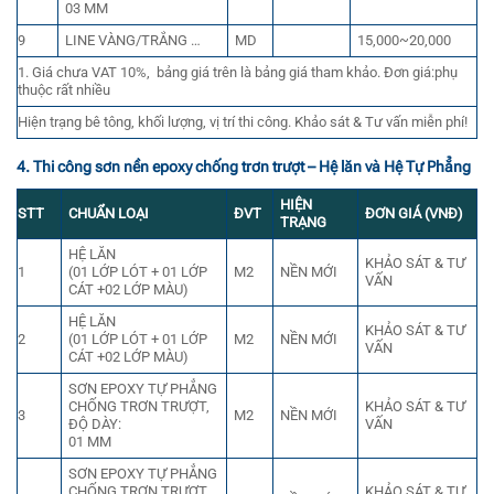
03 MM
9
LINE VÀNG/TRẮNG …
MD
15,000~20,000
1. Giá chưa VAT 10%, bảng giá trên là bảng giá tham khảo. Đơn giá:phụ
thuộc rất nhiều
Hiện trạng bê tông, khối lượng, vị trí thi công. Khảo sát & Tư vấn miễn phí!
4. Thi công sơn nền epoxy chống trơn trượt – Hệ lăn và Hệ Tự Phẳng
HIỆN
STT
CHUẨN LOẠI
ĐVT
ĐƠN GIÁ (VNĐ)
TRẠNG
HỆ LĂN
KHẢO SÁT & TƯ
1
(01 LỚP LÓT + 01 LỚP
M2
NỀN MỚI
VẤN
CÁT +02 LỚP MÀU)
HỆ LĂN
KHẢO SÁT & TƯ
2
(01 LỚP LÓT + 01 LỚP
M2
NỀN MỚI
VẤN
CÁT +02 LỚP MÀU)
SƠN EPOXY TỰ PHẲNG
CHỐNG TRƠN TRƯỢT,
KHẢO SÁT & TƯ
3
M2
NỀN MỚI
ĐỘ DÀY:
VẤN
01 MM
SƠN EPOXY TỰ PHẲNG
CHỐNG TRƠN TRƯỢT,
KHẢO SÁT & TƯ