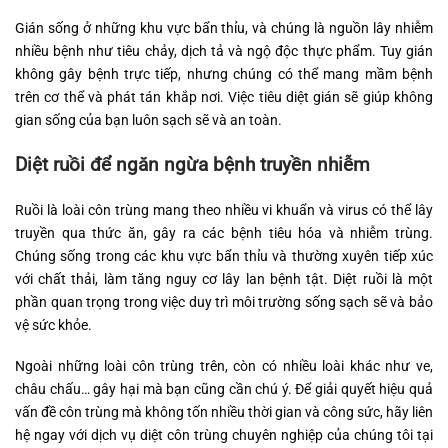
Gián sống ở những khu vực bẩn thỉu, và chúng là nguồn lây nhiễm
nhiều bệnh như tiêu chảy, dịch tả và ngộ độc thực phẩm. Tuy gián
không gây bệnh trực tiếp, nhưng chúng có thể mang mầm bệnh
trên cơ thể và phát tán khắp nơi. Việc tiêu diệt gián sẽ giúp không
gian sống của bạn luôn sạch sẽ và an toàn.
Diệt ruồi để ngăn ngừa bệnh truyền nhiễm
Ruồi là loài côn trùng mang theo nhiều vi khuẩn và virus có thể lây
truyền qua thức ăn, gây ra các bệnh tiêu hóa và nhiễm trùng.
Chúng sống trong các khu vực bẩn thỉu và thường xuyên tiếp xúc
với chất thải, làm tăng nguy cơ lây lan bệnh tật. Diệt ruồi là một
phần quan trọng trong việc duy trì môi trường sống sạch sẽ và bảo
vệ sức khỏe.
Ngoài những loài côn trùng trên, còn có nhiều loài khác như ve,
châu chấu… gây hại mà bạn cũng cần chú ý. Để giải quyết hiệu quả
vấn đề côn trùng mà không tốn nhiều thời gian và công sức, hãy liên
hệ ngay với dịch vụ diệt côn trùng chuyên nghiệp của chúng tôi tại