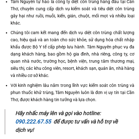
Tâm Nguyên tự hào là công ty diệt côn trùng hàng đầu tại Cần
Thơ, chuyên cung cấp dịch vụ kiểm soát và tiêu diệt côn trùng
gây hại như ruồi, muỗi, kiến, gián, chuột, mối mọt và nhiều loại
khác.
Chúng tôi cam kết mang đến dịch vụ diệt côn trùng chất lượng
cao, hiệu quả và an toàn cho sức khỏe, sử dụng hóa chất nhập
khẩu được Bộ Y tế cấp phép lưu hành. Tâm Nguyên phục vụ đa
dạng khách hàng, bao gồm hộ gia đình, nhà riêng, công ty, cơ
quan nhà nước, trường học, bệnh viện, trung tâm thương mại,
siêu thị, các khu công viên, resort, khách sạn, quán ăn, nhà hàng
và nhiều cơ sở khác.
Với kinh nghiệm lâu năm trong lĩnh vực kiểm soát côn trùng và
phun thuốc khử trùng, Tâm Nguyên luôn là đơn vị uy tín tại Cần
Thơ, được khách hàng tin tưởng và lựa chọn.
Hãy nhấc máy lên và gọi vào hotline:
090.222.67.55
để được tư vấn và hỗ trợ về
dịch vụ!