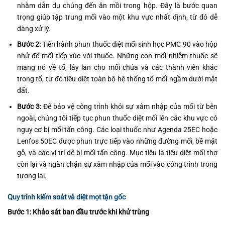
nhằm dẫn dụ chúng đến ăn mồi trong hộp. Đây là bước quan
trọng giúp tập trung mối vào một khu vực nhất định, từ đó dễ
dàng xử lý.
Bước 2:
Tiến hành phun thuốc diệt mối sinh học PMC 90 vào hộp
nhử để mối tiếp xúc với thuốc. Những con mối nhiễm thuốc sẽ
mang nó về tổ, lây lan cho mối chúa và các thành viên khác
trong tổ, từ đó tiêu diệt toàn bộ hệ thống tổ mối ngầm dưới mặt
đất.
Bước 3:
Để bảo vệ công trình khỏi sự xâm nhập của mối từ bên
ngoài, chúng tôi tiếp tục phun thuốc diệt mối lên các khu vực có
nguy cơ bị mối tấn công. Các loại thuốc như Agenda 25EC hoặc
Lenfos 50EC được phun trực tiếp vào những đường mối, bề mặt
gỗ, và các vị trí dễ bị mối tấn công. Mục tiêu là tiêu diệt mối thợ
còn lại và ngăn chặn sự xâm nhập của mối vào công trình trong
tương lai.
Quy trình kiếm soát và diệt mọt tận gốc
Bước 1: Khảo sát ban đầu trước khi khử trùng