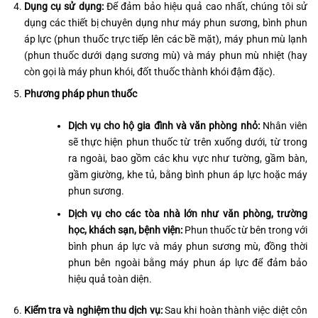
Dụng cụ sử dụng:
Để đảm bảo hiệu quả cao nhất, chúng tôi sử
dụng các thiết bị chuyên dụng như máy phun sương, bình phun
áp lực (phun thuốc trực tiếp lên các bề mặt), máy phun mù lạnh
(phun thuốc dưới dạng sương mù) và máy phun mù nhiệt (hay
còn gọi là máy phun khói, đốt thuốc thành khói đậm đặc).
Phương pháp phun thuốc
Dịch vụ cho hộ gia đình và văn phòng nhỏ:
Nhân viên
sẽ thực hiện phun thuốc từ trên xuống dưới, từ trong
ra ngoài, bao gồm các khu vực như tường, gầm bàn,
gầm giường, khe tủ, bằng bình phun áp lực hoặc máy
phun sương.
Dịch vụ cho các tòa nhà lớn như văn phòng, trường
học, khách sạn, bệnh viện:
Phun thuốc từ bên trong với
bình phun áp lực và máy phun sương mù, đồng thời
phun bên ngoài bằng máy phun áp lực để đảm bảo
hiệu quả toàn diện.
Kiểm tra và nghiệm thu dịch vụ:
Sau khi hoàn thành việc diệt côn