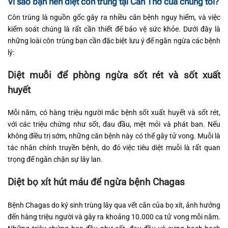
Vì sao bạn nên diệt côn trùng tại Cần Thơ của chúng tôi?
Côn trùng là nguồn gốc gây ra nhiều căn bệnh nguy hiểm, và việc
kiểm soát chúng là rất cần thiết để bảo vệ sức khỏe. Dưới đây là
những loài côn trùng bạn cần đặc biệt lưu ý để ngăn ngừa các bệnh
lý:
Diệt muỗi để phòng ngừa sốt rét và sốt xuất
huyết
Mỗi năm, có hàng triệu người mắc bệnh sốt xuất huyết và sốt rét,
với các triệu chứng như sốt, đau đầu, mệt mỏi và phát ban. Nếu
không điều trị sớm, những căn bệnh này có thể gây tử vong. Muỗi là
tác nhân chính truyền bệnh, do đó việc tiêu diệt muỗi là rất quan
trọng để ngăn chặn sự lây lan.
Diệt bọ xít hút máu để ngừa bệnh Chagas
Bệnh Chagas do ký sinh trùng lây qua vết cắn của bọ xít, ảnh hưởng
đến hàng triệu người và gây ra khoảng 10.000 ca tử vong mỗi năm.