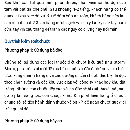
Sau khi hoàn tất quá trình phun thuốc, nhân viên sẽ thu dọn các
tấm vải bạt đã che phủ. Sau khoảng 1-2 tiếng, khách hàng có thể
quay lại khu vực đã xử lý. Để đảm bảo an toàn, khách hàng nên lau
sàn nhà ít nhất 2-3 lần bằng nước sạch và chú ý lau kỹ các tay nắm
cửa, tay vịn cầu thang để tránh các nguy cơ dị ứng hay nổi mẩn.
Quy trình kiểm soát chuột
Phương pháp 1: Sử dụng bả độc
Chúng tôi sử dụng các loại thuốc diệt chuột hiệu quả như Storm,
Biorat, pha trộn với mồi để thu hút chuột và đặt ở những vị trí chiến
lược xung quanh hang ổ và các đường đi của chuột, đặc biệt là dọc
theo chân tường và các khu vực giáp với công ty khác hay khu đất
trống. Những con chuột tiếp xúc với bả độc sẽ bị xuất huyết nội, sau
đó lây lan sang các con chuột khác. Khi phát hiện hang ổ chuột,
chúng tôi sẽ tiến hành đánh thuốc và bịt kín để ngăn chuột quay lại
trú ngụ tại đó.
Phương pháp 2: Sử dụng bẫy cơ