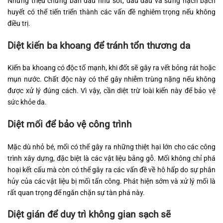
Những triệu chứng ban đầu như sốt, đau đầu và sưng hạch bạch
huyết có thể tiến triển thành các vấn đề nghiêm trọng nếu không
điều trị.
Diệt kiến ba khoang để tránh tổn thương da
Kiến ba khoang có độc tố mạnh, khi đốt sẽ gây ra vết bỏng rát hoặc
mụn nước. Chất độc này có thể gây nhiễm trùng nặng nếu không
được xử lý đúng cách. Vì vậy, cần diệt trừ loài kiến này để bảo vệ
sức khỏe da.
Diệt mối để bảo vệ công trình
Mặc dù nhỏ bé, mối có thể gây ra những thiệt hại lớn cho các công
trình xây dựng, đặc biệt là các vật liệu bằng gỗ. Mối không chỉ phá
hoại kết cấu mà còn có thể gây ra các vấn đề về hô hấp do sự phân
hủy của các vật liệu bị mối tấn công. Phát hiện sớm và xử lý mối là
rất quan trọng để ngăn chặn sự tàn phá này.
Diệt gián để duy trì không gian sạch sẽ