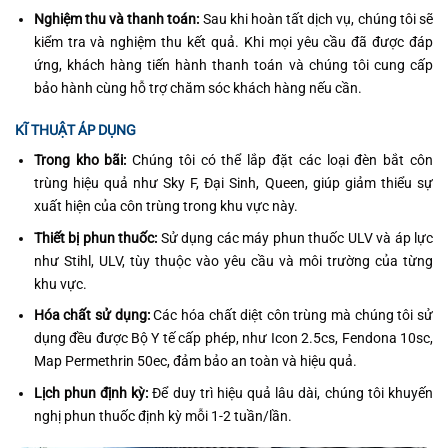
Nghiệm thu và thanh toán:
Sau khi hoàn tất dịch vụ, chúng tôi sẽ
kiểm tra và nghiệm thu kết quả. Khi mọi yêu cầu đã được đáp
ứng, khách hàng tiến hành thanh toán và chúng tôi cung cấp
bảo hành cùng hỗ trợ chăm sóc khách hàng nếu cần.
KĨ THUẬT ÁP DỤNG
Trong kho bãi:
Chúng tôi có thể lắp đặt các loại đèn bắt côn
trùng hiệu quả như Sky F, Đại Sinh, Queen, giúp giảm thiểu sự
xuất hiện của côn trùng trong khu vực này.
Thiết bị phun thuốc:
Sử dụng các máy phun thuốc ULV và áp lực
như Stihl, ULV, tùy thuộc vào yêu cầu và môi trường của từng
khu vực.
Hóa chất sử dụng:
Các hóa chất diệt côn trùng mà chúng tôi sử
dụng đều được Bộ Y tế cấp phép, như Icon 2.5cs, Fendona 10sc,
Map Permethrin 50ec, đảm bảo an toàn và hiệu quả.
Lịch phun định kỳ:
Để duy trì hiệu quả lâu dài, chúng tôi khuyến
nghị phun thuốc định kỳ mỗi 1-2 tuần/lần.