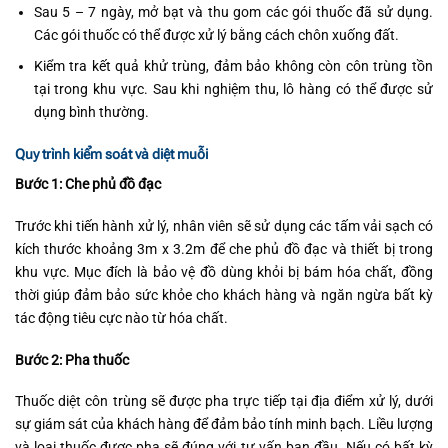
Sau 5 – 7 ngày, mở bạt và thu gom các gói thuốc đã sử dụng.
Các gói thuốc có thể được xử lý bằng cách chôn xuống đất.
Kiểm tra kết quả khử trùng, đảm bảo không còn côn trùng tồn
tại trong khu vực. Sau khi nghiệm thu, lô hàng có thể được sử
dụng bình thường.
Quy trình kiểm soát và diệt muỗi
Bước 1: Che phủ đồ đạc
Trước khi tiến hành xử lý, nhân viên sẽ sử dụng các tấm vải sạch có
kích thước khoảng 3m x 3.2m để che phủ đồ đạc và thiết bị trong
khu vực. Mục đích là bảo vệ đồ dùng khỏi bị bám hóa chất, đồng
thời giúp đảm bảo sức khỏe cho khách hàng và ngăn ngừa bất kỳ
tác động tiêu cực nào từ hóa chất.
Bước 2: Pha thuốc
Thuốc diệt côn trùng sẽ được pha trực tiếp tại địa điểm xử lý, dưới
sự giám sát của khách hàng để đảm bảo tính minh bạch. Liều lượng
và loại thuốc được pha sẽ đúng với tư vấn ban đầu. Nếu có bất kỳ