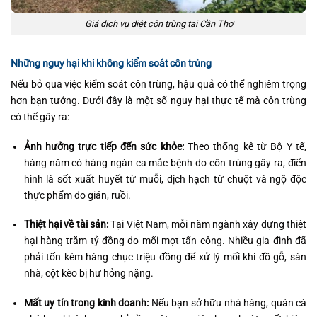
Giá dịch vụ diệt côn trùng tại Cần Thơ
Những nguy hại khi không kiểm soát côn trùng
Nếu bỏ qua việc kiểm soát côn trùng, hậu quả có thể nghiêm trọng
hơn bạn tưởng. Dưới đây là một số nguy hại thực tế mà côn trùng
có thể gây ra:
Ảnh hưởng trực tiếp đến sức khỏe:
Theo thống kê từ Bộ Y tế,
hàng năm có hàng ngàn ca mắc bệnh do côn trùng gây ra, điển
hình là sốt xuất huyết từ muỗi, dịch hạch từ chuột và ngộ độc
thực phẩm do gián, ruồi.
Thiệt hại về tài sản:
Tại Việt Nam, mỗi năm ngành xây dựng thiệt
hại hàng trăm tỷ đồng do mối mọt tấn công. Nhiều gia đình đã
phải tốn kém hàng chục triệu đồng để xử lý mối khi đồ gỗ, sàn
nhà, cột kèo bị hư hỏng nặng.
Mất uy tín trong kinh doanh:
Nếu bạn sở hữu nhà hàng, quán cà