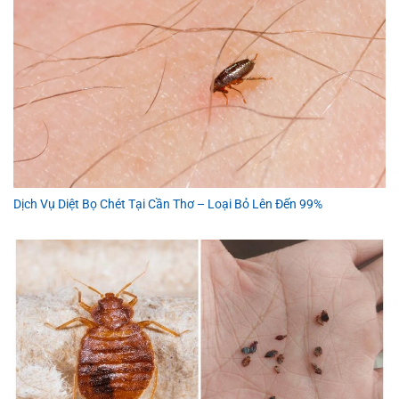
Dịch Vụ Diệt Bọ Chét Tại Cần Thơ – Loại Bỏ Lên Đến 99%