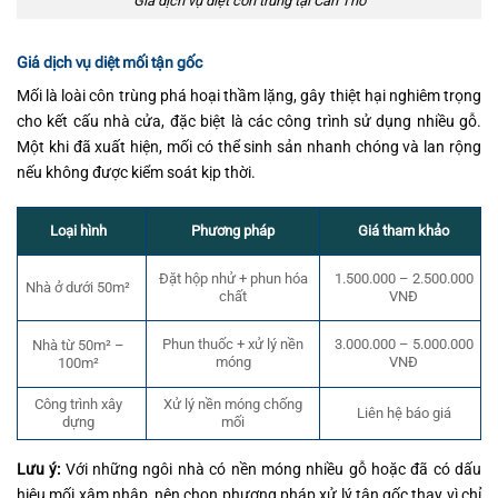
Giá dịch vụ diệt côn trùng tại Cần Thơ
Giá dịch vụ diệt mối tận gốc
Mối là loài côn trùng phá hoại thầm lặng, gây thiệt hại nghiêm trọng
cho kết cấu nhà cửa, đặc biệt là các công trình sử dụng nhiều gỗ.
Một khi đã xuất hiện, mối có thể sinh sản nhanh chóng và lan rộng
nếu không được kiểm soát kịp thời.
Loại hình
Phương pháp
Giá tham khảo
1.500.000 – 2.500.000
Đặt hộp nhử + phun hóa
Nhà ở dưới 50m²
VNĐ
chất
Phun thuốc + xử lý nền
3.000.000 – 5.000.000
Nhà từ 50m² –
móng
VNĐ
100m²
Công trình xây
Xử lý nền móng chống
Liên hệ báo giá
dựng
mối
Lưu ý:
Với những ngôi nhà có nền móng nhiều gỗ hoặc đã có dấu
hiệu mối xâm nhập, nên chọn phương pháp xử lý tận gốc thay vì chỉ