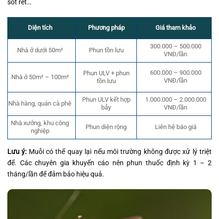
sốt rét…
Phương pháp
Diện tích
Giá tham khảo
300.000 – 500.000
Phun tồn lưu
Nhà ở dưới 50m²
VNĐ/lần
600.000 – 900.000
Phun ULV + phun
Nhà ở 50m² – 100m²
VNĐ/lần
tồn lưu
Phun ULV kết hợp
1.000.000 – 2.000.000
Nhà hàng, quán cà phê
bẫy
VNĐ/lần
Nhà xưởng, khu công
Phun diện rộng
Liên hệ báo giá
nghiệp
Lưu ý:
Muỗi có thể quay lại nếu môi trường không được xử lý triệt
để. Các chuyên gia khuyến cáo nên phun thuốc định kỳ 1 – 2
tháng/lần để đảm bảo hiệu quả.