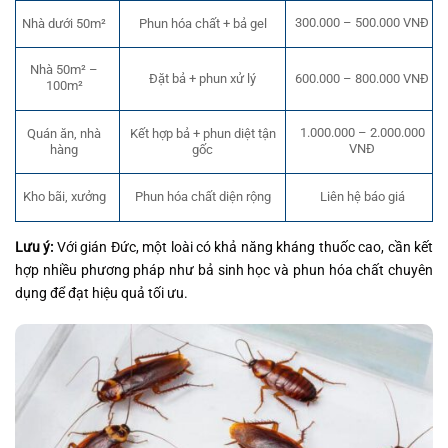
300.000 – 500.000 VNĐ
Nhà dưới 50m²
Phun hóa chất + bả gel
Nhà 50m² –
Đặt bả + phun xử lý
600.000 – 800.000 VNĐ
100m²
1.000.000 – 2.000.000
Quán ăn, nhà
Kết hợp bả + phun diệt tận
VNĐ
hàng
gốc
Phun hóa chất diện rộng
Kho bãi, xưởng
Liên hệ báo giá
Lưu ý:
Với gián Đức, một loài có khả năng kháng thuốc cao, cần kết
hợp nhiều phương pháp như bả sinh học và phun hóa chất chuyên
dụng để đạt hiệu quả tối ưu.