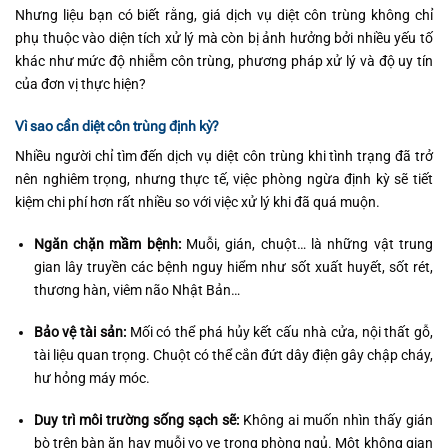
Nhưng liệu bạn có biết rằng, giá dịch vụ diệt côn trùng không chỉ
phụ thuộc vào diện tích xử lý mà còn bị ảnh hưởng bởi nhiều yếu tố
khác như mức độ nhiễm côn trùng, phương pháp xử lý và độ uy tín
của đơn vị thực hiện?
Vì sao cần diệt côn trùng định kỳ?
Nhiều người chỉ tìm đến dịch vụ diệt côn trùng khi tình trạng đã trở
nên nghiêm trọng, nhưng thực tế, việc phòng ngừa định kỳ sẽ tiết
kiệm chi phí hơn rất nhiều so với việc xử lý khi đã quá muộn.
Ngăn chặn mầm bệnh:
Muỗi, gián, chuột… là những vật trung
gian lây truyền các bệnh nguy hiểm như sốt xuất huyết, sốt rét,
thương hàn, viêm não Nhật Bản…
Bảo vệ tài sản:
Mối có thể phá hủy kết cấu nhà cửa, nội thất gỗ,
tài liệu quan trọng. Chuột có thể cắn đứt dây điện gây chập cháy,
hư hỏng máy móc.
Duy trì môi trường sống sạch sẽ:
Không ai muốn nhìn thấy gián
bò trên bàn ăn hay muỗi vo ve trong phòng ngủ. Một không gian