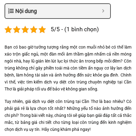
Nội dung
5/5 - (1 bình chọn)
Bạn có bao giờ tưởng tượng rằng một con muỗi nhỏ bé có thể làm
xáo trộn giấc ngủ, một đàn mối âm thầm gặm nhấm cả nền móng
ngôi nhà, hay lũ gián lén lút lục lọi thức ăn trong bếp mỗi đêm? Côn
trùng không chỉ gây phiền toái mà còn tiềm ẩn nguy cơ lây lan dịch
bệnh, làm hỏng tài sản và ảnh hưởng đến sức khỏe gia đình. Chính
vì thế, việc tìm kiếm dịch vụ diệt côn trùng chuyên nghiệp tại Cần
Thơ là giải pháp tối ưu để bảo vệ không gian sống.
Tuy nhiên, giá dịch vụ diệt côn trùng tại Cần Thơ là bao nhiêu? Có
phải giá rẻ là lựa chọn tốt nhất? Những yếu tố nào ảnh hưởng đến
chi phí? Trong bài viết này, chúng tôi sẽ giúp bạn giải đáp tất cả thắc
mắc, từ bảng giá chi tiết cho từng loại côn trùng đến kinh nghiệm
chọn dịch vụ uy tín. Hãy cùng khám phá ngay!