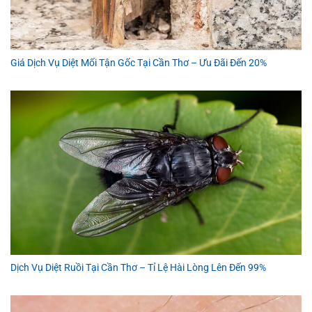
Giá Dịch Vụ Diệt Mối Tận Gốc Tại Cần Thơ – Ưu Đãi Đến 20%
Dịch Vụ Diệt Ruồi Tại Cần Thơ – Tỉ Lệ Hài Lòng Lên Đến 99%