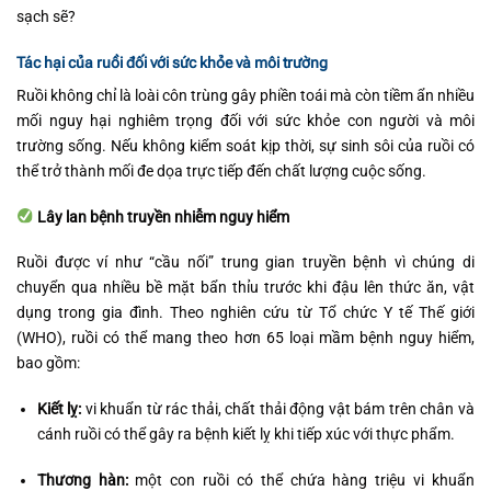
sạch sẽ?
Tác hại của ruồi đối với sức khỏe và môi trường
Ruồi không chỉ là loài côn trùng gây phiền toái mà còn tiềm ẩn nhiều
mối nguy hại nghiêm trọng đối với sức khỏe con người và môi
trường sống. Nếu không kiểm soát kịp thời, sự sinh sôi của ruồi có
thể trở thành mối đe dọa trực tiếp đến chất lượng cuộc sống.
Lây lan bệnh truyền nhiễm nguy hiểm
Ruồi được ví như “cầu nối” trung gian truyền bệnh vì chúng di
chuyển qua nhiều bề mặt bẩn thỉu trước khi đậu lên thức ăn, vật
dụng trong gia đình. Theo nghiên cứu từ Tổ chức Y tế Thế giới
(WHO), ruồi có thể mang theo hơn 65 loại mầm bệnh nguy hiểm,
bao gồm:
Kiết lỵ:
vi khuẩn từ rác thải, chất thải động vật bám trên chân và
cánh ruồi có thể gây ra bệnh kiết lỵ khi tiếp xúc với thực phẩm.
Thương hàn:
một con ruồi có thể chứa hàng triệu vi khuẩn