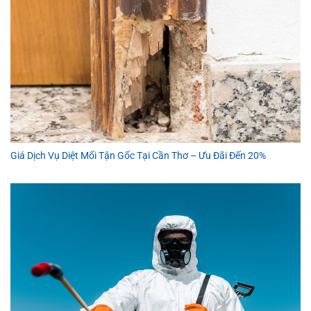
Giá Dịch Vụ Diệt Mối Tận Gốc Tại Cần Thơ – Ưu Đãi Đến 20%