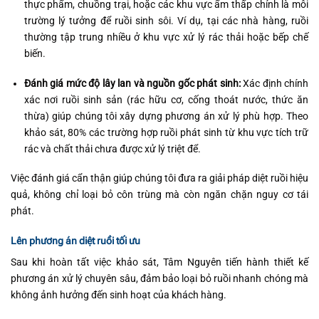
thực phẩm, chuồng trại, hoặc các khu vực ẩm thấp chính là môi
trường lý tưởng để ruồi sinh sôi. Ví dụ, tại các nhà hàng, ruồi
thường tập trung nhiều ở khu vực xử lý rác thải hoặc bếp chế
biến.
Đánh giá mức độ lây lan và nguồn gốc phát sinh:
Xác định chính
xác nơi ruồi sinh sản (rác hữu cơ, cống thoát nước, thức ăn
thừa) giúp chúng tôi xây dựng phương án xử lý phù hợp. Theo
khảo sát, 80% các trường hợp ruồi phát sinh từ khu vực tích trữ
rác và chất thải chưa được xử lý triệt để.
Việc đánh giá cẩn thận giúp chúng tôi đưa ra giải pháp diệt ruồi hiệu
quả, không chỉ loại bỏ côn trùng mà còn ngăn chặn nguy cơ tái
phát.
Lên phương án diệt ruồi tối ưu
Sau khi hoàn tất việc khảo sát, Tâm Nguyên tiến hành thiết kế
phương án xử lý chuyên sâu, đảm bảo loại bỏ ruồi nhanh chóng mà
không ảnh hưởng đến sinh hoạt của khách hàng.