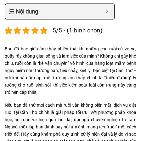
Nội dung
5/5 - (1 bình chọn)
Bạn đã bao giờ cảm thấy phiền toái khi những con ruồi cứ vo ve,
quấy rầy không gian sống và làm việc của mình? Không chỉ gây khó
chịu, ruồi còn là “kẻ vận chuyển” vô hình của hàng loạt mầm bệnh
nguy hiểm như thương hàn, tiêu chảy, kiết lỵ. Đặc biệt tại Cần Thơ –
nơi khí hậu ấm áp, môi trường ẩm thấp chính là “thiên đường” lý
tưởng cho ruồi sinh sôi, thì việc kiểm soát loài côn trùng này càng
trở nên cấp thiết.
Nếu bạn đã thử mọi cách mà ruồi vẫn không biến mất, dịch vụ diệt
ruồi tại Cần Thơ chính là giải pháp tối ưu. Với phương pháp khoa
học, an toàn và hiệu quả lâu dài, đội ngũ chuyên nghiệp từ Tâm
Nguyên sẽ giúp bạn đánh bay nỗi ám ảnh mang tên “ruồi” một cách
triệt để. Hãy cùng khám phá quy trình xử lý hiện đại và lý do vì sao