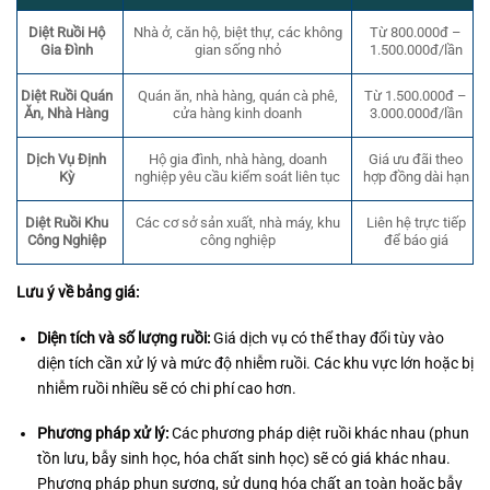
Diệt Ruồi Hộ
Nhà ở, căn hộ, biệt thự, các không
Từ 800.000đ –
Gia Đình
gian sống nhỏ
1.500.000đ/lần
Quán ăn, nhà hàng, quán cà phê,
Từ 1.500.000đ –
Diệt Ruồi Quán
cửa hàng kinh doanh
3.000.000đ/lần
Ăn, Nhà Hàng
Dịch Vụ Định
Hộ gia đình, nhà hàng, doanh
Giá ưu đãi theo
Kỳ
nghiệp yêu cầu kiểm soát liên tục
hợp đồng dài hạn
Các cơ sở sản xuất, nhà máy, khu
Diệt Ruồi Khu
Liên hệ trực tiếp
công nghiệp
Công Nghiệp
để báo giá
Lưu ý về bảng giá:
Diện tích và số lượng ruồi:
Giá dịch vụ có thể thay đổi tùy vào
diện tích cần xử lý và mức độ nhiễm ruồi. Các khu vực lớn hoặc bị
nhiễm ruồi nhiều sẽ có chi phí cao hơn.
Phương pháp xử lý:
Các phương pháp diệt ruồi khác nhau (phun
tồn lưu, bẫy sinh học, hóa chất sinh học) sẽ có giá khác nhau.
Phương pháp phun sương, sử dụng hóa chất an toàn hoặc bẫy