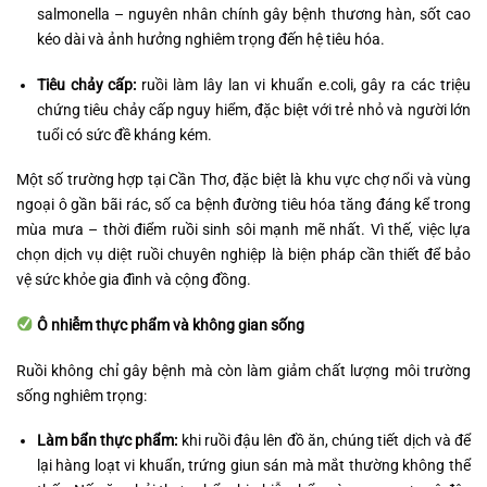
salmonella – nguyên nhân chính gây bệnh thương hàn, sốt cao
kéo dài và ảnh hưởng nghiêm trọng đến hệ tiêu hóa.
Tiêu chảy cấp:
ruồi làm lây lan vi khuẩn e.coli, gây ra các triệu
chứng tiêu chảy cấp nguy hiểm, đặc biệt với trẻ nhỏ và người lớn
tuổi có sức đề kháng kém.
Một số trường hợp tại Cần Thơ, đặc biệt là khu vực chợ nổi và vùng
ngoại ô gần bãi rác, số ca bệnh đường tiêu hóa tăng đáng kể trong
mùa mưa – thời điểm ruồi sinh sôi mạnh mẽ nhất. Vì thế, việc lựa
chọn dịch vụ diệt ruồi chuyên nghiệp là biện pháp cần thiết để bảo
vệ sức khỏe gia đình và cộng đồng.
Ô nhiễm thực phẩm và không gian sống
Ruồi không chỉ gây bệnh mà còn làm giảm chất lượng môi trường
sống nghiêm trọng:
Làm bẩn thực phẩm:
khi ruồi đậu lên đồ ăn, chúng tiết dịch và để
lại hàng loạt vi khuẩn, trứng giun sán mà mắt thường không thể