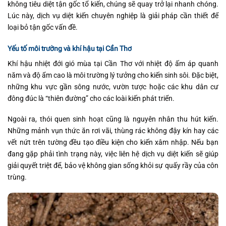
không tiêu diệt tận gốc tổ kiến, chúng sẽ quay trở lại nhanh chóng.
Lúc này, dịch vụ diệt kiến chuyên nghiệp là giải pháp cần thiết để
loại bỏ tận gốc vấn đề.
Yếu tố môi trường và khí hậu tại Cần Thơ
Khí hậu nhiệt đới gió mùa tại Cần Thơ với nhiệt độ ấm áp quanh
năm và độ ẩm cao là môi trường lý tưởng cho kiến sinh sôi. Đặc biệt,
những khu vực gần sông nước, vườn tược hoặc các khu dân cư
đông đúc là “thiên đường” cho các loài kiến phát triển.
Ngoài ra, thói quen sinh hoạt cũng là nguyên nhân thu hút kiến.
Những mảnh vụn thức ăn rơi vãi, thùng rác không đậy kín hay các
vết nứt trên tường đều tạo điều kiện cho kiến xâm nhập. Nếu bạn
đang gặp phải tình trạng này, việc liên hệ dịch vụ diệt kiến sẽ giúp
giải quyết triệt để, bảo vệ không gian sống khỏi sự quấy rầy của côn
trùng.