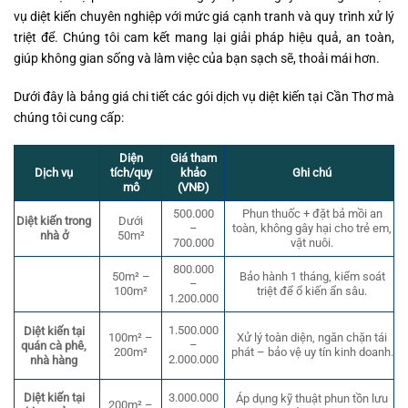
vụ diệt kiến chuyên nghiệp với mức giá cạnh tranh và quy trình xử lý
triệt để. Chúng tôi cam kết mang lại giải pháp hiệu quả, an toàn,
giúp không gian sống và làm việc của bạn sạch sẽ, thoải mái hơn.
Dưới đây là bảng giá chi tiết các gói dịch vụ diệt kiến tại Cần Thơ mà
chúng tôi cung cấp:
Diện
Giá tham
Dịch vụ
Ghi chú
tích/quy
khảo
mô
(VNĐ)
500.000
Phun thuốc + đặt bả mồi an
Diệt kiến trong
Dưới
–
toàn, không gây hại cho trẻ em,
nhà ở
50m²
700.000
vật nuôi.
800.000
Bảo hành 1 tháng, kiểm soát
50m² –
–
triệt để ổ kiến ẩn sâu.
100m²
1.200.000
1.500.000
Diệt kiến tại
100m² –
Xử lý toàn diện, ngăn chặn tái
–
quán cà phê,
200m²
phát – bảo vệ uy tín kinh doanh.
2.000.000
nhà hàng
Diệt kiến tại
3.000.000
Áp dụng kỹ thuật phun tồn lưu
200m² –