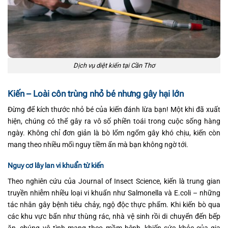
Dịch vụ diệt kiến tại Cần Thơ
Kiến – Loài côn trùng nhỏ bé nhưng gây hại lớn
Đừng để kích thước nhỏ bé của kiến đánh lừa bạn! Một khi đã xuất
hiện, chúng có thể gây ra vô số phiền toái trong cuộc sống hàng
ngày. Không chỉ đơn giản là bò lổm ngổm gây khó chịu, kiến còn
mang theo nhiều mối nguy tiềm ẩn mà bạn không ngờ tới.
Nguy cơ lây lan vi khuẩn từ kiến
Theo nghiên cứu của Journal of Insect Science, kiến là trung gian
truyền nhiễm nhiều loại vi khuẩn như Salmonella và E.coli – những
tác nhân gây bệnh tiêu chảy, ngộ độc thực phẩm. Khi kiến bò qua
các khu vực bẩn như thùng rác, nhà vệ sinh rồi di chuyển đến bếp