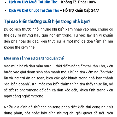
Dịch Vụ Diệt Muỗi Tại Cần Thơ
– Không Tái Phát 100%
Dịch Vụ Diệt Chuột Tại Cần Thơ
– Hỗ Trợ Khẩn Cấp 24/7
Tại sao kiến thường xuất hiện trong nhà bạn?
Dù có kích thước nhỏ, nhưng khi kiến xâm nhập vào nhà, chúng có
thể gây ra những hậu quả nghiêm trọng. Từ việc lây lan vi khuẩn
đến phá hoại đồ đạc, kiến thực sự là một mối đe dọa tiềm ẩn mà
không thể xem nhẹ.
Mùa sinh sản và sự gia tăng quần thể
Vào mùa hè và đầu mùa mưa – thời điểm nóng ẩm tại Cần Thơ, kiến
bước vào giai đoạn sinh sản mạnh mẽ. Chúng tìm kiếm nguồn thức
ăn và nơi trú ẩn an toàn, biến các góc khuất trong nhà bạn thành
“đại bản doanh”. Khi một con kiến thám thính tìm thấy thức ăn, nó
sẽ tiết ra pheromone để dẫn cả đàn kéo đến, khiến tình trạng kiến
ngày càng nghiêm trọng.
Nhiều gia đình đã thử các phương pháp diệt kiến thủ công như sử
dụng phấn, bột hoặc bẫy dính nhưng chỉ giải quyết bề nổi. Nếu