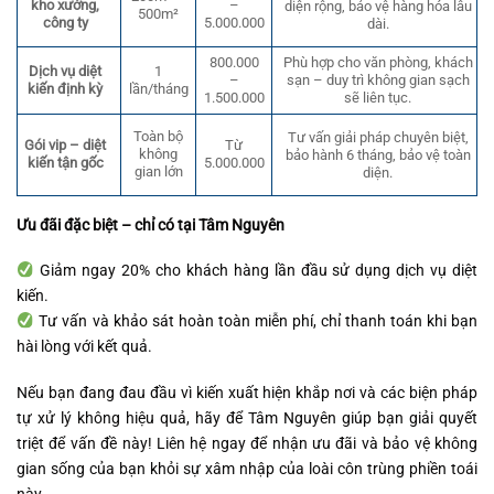
kho xưởng,
–
diện rộng, bảo vệ hàng hóa lâu
500m²
công ty
5.000.000
dài.
800.000
Phù hợp cho văn phòng, khách
Dịch vụ diệt
1
–
sạn – duy trì không gian sạch
kiến định kỳ
lần/tháng
1.500.000
sẽ liên tục.
Toàn bộ
Tư vấn giải pháp chuyên biệt,
Gói vip – diệt
Từ
không
bảo hành 6 tháng, bảo vệ toàn
kiến tận gốc
5.000.000
gian lớn
diện.
Ưu đãi đặc biệt – chỉ có tại Tâm Nguyên
Giảm ngay 20% cho khách hàng lần đầu sử dụng dịch vụ diệt
kiến.
Tư vấn và khảo sát hoàn toàn miễn phí, chỉ thanh toán khi bạn
hài lòng với kết quả.
Nếu bạn đang đau đầu vì kiến xuất hiện khắp nơi và các biện pháp
tự xử lý không hiệu quả, hãy để Tâm Nguyên giúp bạn giải quyết
triệt để vấn đề này! Liên hệ ngay để nhận ưu đãi và bảo vệ không
gian sống của bạn khỏi sự xâm nhập của loài côn trùng phiền toái