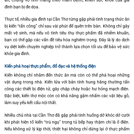
ăn, chúng vô tình mang theo mầm bệnh, khiến sức khỏe của gia
đình bạn bị đe dọa.
Thực tế, nhiều gia đình tại Cần Thơ từng gặp phải tình trạng thức ăn
bị kiến “tấn công” chỉ sau vài phút để quên trên bàn. Không chỉ gây
mất vệ sinh, mà nếu vô tình tiêu thụ thực phẩm đã nhiễm khuẩn,
bạn có thể gặp các vấn đề tiêu hóa nghiêm trọng. Đây là lý do dịch
vụ diệt kiến chuyên nghiệp trở thành lựa chọn tối ưu để bảo vệ sức
khỏe gia đình.
Kiến phá hoại thực phẩm, đồ đạc và hệ thống điện
Kiến không chỉ nhắm đến thức ăn mà còn có thể phá hoại những
vật dụng trong nhà. Kiến lửa với bản tính hung hăng thường tấn
công các thiết bị điện tử, gây chập cháy hoặc hư hỏng mạch điện.
Đặc biệt, kiến thợ mộc còn có khả năng gặm nhấm các vật liệu gỗ,
làm suy yếu kết cấu nội thất.
Nhiều chủ nhà tại Cần Thơ đã gặp phải tình huống dở khóc dở cười
khi phát hiện tổ kiến “trú ngụ” trong tủ bếp hay thậm chí là ổ điện.
Nếu không xử lý kịp thời, thiệt hại không chỉ dừng lại ở thực phẩm