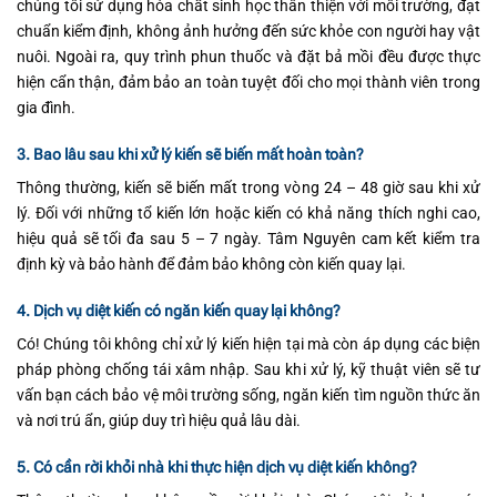
chúng tôi sử dụng hóa chất sinh học thân thiện với môi trường, đạt
chuẩn kiểm định, không ảnh hưởng đến sức khỏe con người hay vật
nuôi. Ngoài ra, quy trình phun thuốc và đặt bả mồi đều được thực
hiện cẩn thận, đảm bảo an toàn tuyệt đối cho mọi thành viên trong
gia đình.
3. Bao lâu sau khi xử lý kiến sẽ biến mất hoàn toàn?
Thông thường, kiến sẽ biến mất trong vòng 24 – 48 giờ sau khi xử
lý. Đối với những tổ kiến lớn hoặc kiến có khả năng thích nghi cao,
hiệu quả sẽ tối đa sau 5 – 7 ngày. Tâm Nguyên cam kết kiểm tra
định kỳ và bảo hành để đảm bảo không còn kiến quay lại.
4. Dịch vụ diệt kiến có ngăn kiến quay lại không?
Có! Chúng tôi không chỉ xử lý kiến hiện tại mà còn áp dụng các biện
pháp phòng chống tái xâm nhập. Sau khi xử lý, kỹ thuật viên sẽ tư
vấn bạn cách bảo vệ môi trường sống, ngăn kiến tìm nguồn thức ăn
và nơi trú ẩn, giúp duy trì hiệu quả lâu dài.
5. Có cần rời khỏi nhà khi thực hiện dịch vụ diệt kiến không?