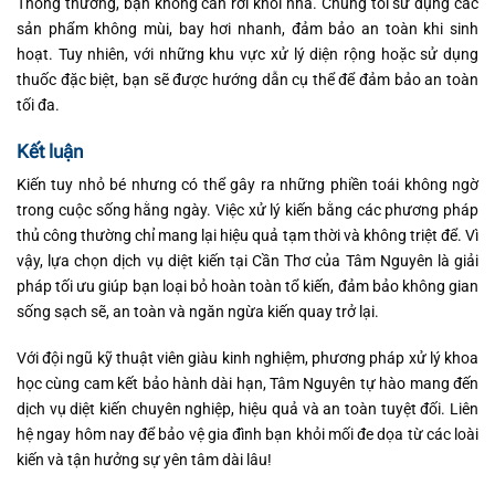
Thông thường, bạn không cần rời khỏi nhà. Chúng tôi sử dụng các
sản phẩm không mùi, bay hơi nhanh, đảm bảo an toàn khi sinh
hoạt. Tuy nhiên, với những khu vực xử lý diện rộng hoặc sử dụng
thuốc đặc biệt, bạn sẽ được hướng dẫn cụ thể để đảm bảo an toàn
tối đa.
Kết luận
Kiến tuy nhỏ bé nhưng có thể gây ra những phiền toái không ngờ
trong cuộc sống hằng ngày. Việc xử lý kiến bằng các phương pháp
thủ công thường chỉ mang lại hiệu quả tạm thời và không triệt để. Vì
vậy, lựa chọn dịch vụ diệt kiến tại Cần Thơ của Tâm Nguyên là giải
pháp tối ưu giúp bạn loại bỏ hoàn toàn tổ kiến, đảm bảo không gian
sống sạch sẽ, an toàn và ngăn ngừa kiến quay trở lại.
Với đội ngũ kỹ thuật viên giàu kinh nghiệm, phương pháp xử lý khoa
học cùng cam kết bảo hành dài hạn, Tâm Nguyên tự hào mang đến
dịch vụ diệt kiến chuyên nghiệp, hiệu quả và an toàn tuyệt đối. Liên
hệ ngay hôm nay để bảo vệ gia đình bạn khỏi mối đe dọa từ các loài
kiến và tận hưởng sự yên tâm dài lâu!