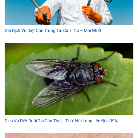
Giá Dịch Vụ Diệt Côn Trùng Tại Cần Thơ – Mới Nhất
Dịch Vụ Diệt Ruồi Tại Cần Thơ – Tỉ Lệ Hài Lòng Lên Đến 99%