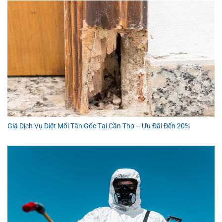
Giá Dịch Vụ Diệt Mối Tận Gốc Tại Cần Thơ – Ưu Đãi Đến 20%