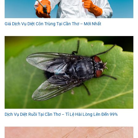
Giá Dịch Vụ Diệt Côn Trùng Tại Cần Thơ – Mới Nhất
Dịch Vụ Diệt Ruồi Tại Cần Thơ – Tỉ Lệ Hài Lòng Lên Đến 99%