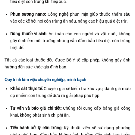
tiêu diệt côn trùng khi tiếp xúc.
Phun sương nano:
Công nghệ phun mịn giúp thuốc thấm sâu
vào các kẽ hở, nơi côn trùng ẩn náu, nâng cao hiệu quả diệt trừ.
Dùng thuốc vi sinh:
An toàn cho con người và vật nuôi, không
gây ô nhiễm môi trường nhưng vẫn đảm bảo tiêu diệt côn trùng
triệt để.
Tất cả các loại thuốc đều được Bộ Y tế cấp phép, không gây ảnh
hưởng đến sức khỏe gia đình bạn.
Quy trình làm việc chuyên nghiệp, minh bạch
Khảo sát thực tế:
Chuyên gia sẽ kiểm tra khu vực, đánh giá mức
độ nhiễm côn trùng để đưa ra giải pháp phù hợp.
Tư vấn và báo giá chi tiết:
Chúng tôi cung cấp bảng giá công
khai, không phát sinh chi phí ẩn.
Tiến hành xử lý côn trùng:
Kỹ thuật viên sẽ sử dụng phương
pháp phù hợp, đảm bảo không ảnh hưởng đến sinh hoạt của