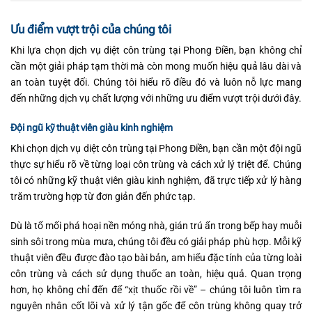
Ưu điểm vượt trội của chúng tôi
Khi lựa chọn dịch vụ diệt côn trùng tại Phong Điền, bạn không chỉ
cần một giải pháp tạm thời mà còn mong muốn hiệu quả lâu dài và
an toàn tuyệt đối. Chúng tôi hiểu rõ điều đó và luôn nỗ lực mang
đến những dịch vụ chất lượng với những ưu điểm vượt trội dưới đây.
Đội ngũ kỹ thuật viên giàu kinh nghiệm
Khi chọn dịch vụ diệt côn trùng tại Phong Điền, bạn cần một đội ngũ
thực sự hiểu rõ về từng loại côn trùng và cách xử lý triệt để. Chúng
tôi có những kỹ thuật viên giàu kinh nghiệm, đã trực tiếp xử lý hàng
trăm trường hợp từ đơn giản đến phức tạp.
Dù là tổ mối phá hoại nền móng nhà, gián trú ẩn trong bếp hay muỗi
sinh sôi trong mùa mưa, chúng tôi đều có giải pháp phù hợp. Mỗi kỹ
thuật viên đều được đào tạo bài bản, am hiểu đặc tính của từng loài
côn trùng và cách sử dụng thuốc an toàn, hiệu quả. Quan trọng
hơn, họ không chỉ đến để “xịt thuốc rồi về” – chúng tôi luôn tìm ra
nguyên nhân cốt lõi và xử lý tận gốc để côn trùng không quay trở