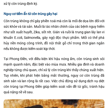
xử lý côn trùng định kỳ.
Nguy cơ tiềm ẩn từ côn trùng gây hại
Côn trùng không chỉ gây phiền toái mà còn là mối đe dọa lớn đối với
sức khỏe và tài sản. Muỗi là tác nhân chính của các bệnh nguy hiểm
như sốt xuất huyết, Zika, sốt rét. Gián và ruồi là trung gian lây lan vi
khuẩn E.coli, Salmonella, gây ngộ độc thực phẩm. Mối có thể phá
hủy nền móng công trình, đồ nội thất gỗ chỉ trong thời gian ngắn
nếu không được kiểm soát kịp thời.
Tại Phong Điền, với điều kiện khí hậu nóng ẩm, côn trùng sinh sôi
mạnh quanh năm, đặc biệt vào mùa mưa. Nhiều gia đình và doanh
nghiệp từng chủ quan, chỉ xử lý côn trùng khi thấy chúng xuất hiện.
Tuy nhiên, khi phát hiện bằng mắt thường, nguy cơ côn trùng đã
sinh sản và lan rộng là rất cao. Việc chủ động sử dụng dịch vụ diệt
côn trùng tại Phong Điền giúp kiểm soát vấn đề từ gốc, tránh hậu
quả nặng nề về sau.