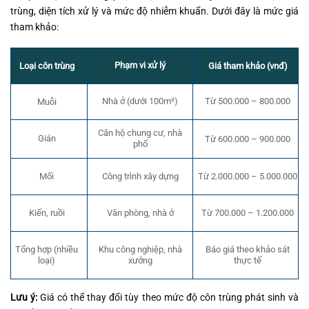
trùng, diện tích xử lý và mức độ nhiễm khuẩn. Dưới đây là mức giá
tham khảo:
Phạm vi xử lý
Loại côn trùng
Giá tham khảo (vnđ)
Nhà ở (dưới 100m²)
Từ 500.000 – 800.000
Muỗi
Căn hộ chung cư, nhà
Gián
Từ 600.000 – 900.000
phố
Mối
Công trình xây dựng
Từ 2.000.000 – 5.000.000
Từ 700.000 – 1.200.000
Kiến, ruồi
Văn phòng, nhà ở
Tổng hợp (nhiều
Báo giá theo khảo sát
Khu công nghiệp, nhà
loại)
thực tế
xưởng
Lưu ý:
Giá có thể thay đổi tùy theo mức độ côn trùng phát sinh và