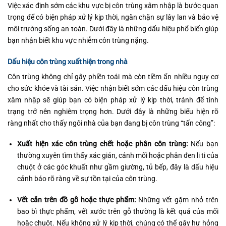
Việc xác định sớm các khu vực bị côn trùng xâm nhập là bước quan
trọng để có biện pháp xử lý kịp thời, ngăn chặn sự lây lan và bảo vệ
môi trường sống an toàn. Dưới đây là những dấu hiệu phổ biến giúp
bạn nhận biết khu vực nhiễm côn trùng nặng.
Dấu hiệu côn trùng xuất hiện trong nhà
Côn trùng không chỉ gây phiền toái mà còn tiềm ẩn nhiều nguy cơ
cho sức khỏe và tài sản. Việc nhận biết sớm các dấu hiệu côn trùng
xâm nhập sẽ giúp bạn có biện pháp xử lý kịp thời, tránh để tình
trạng trở nên nghiêm trọng hơn. Dưới đây là những biểu hiện rõ
ràng nhất cho thấy ngôi nhà của bạn đang bị côn trùng “tấn công”:
Xuất hiện xác côn trùng chết hoặc phân côn trùng:
Nếu bạn
thường xuyên tìm thấy xác gián, cánh mối hoặc phân đen li ti của
chuột ở các góc khuất như gầm giường, tủ bếp, đây là dấu hiệu
cảnh báo rõ ràng về sự tồn tại của côn trùng.
Vết cắn trên đồ gỗ hoặc thực phẩm:
Những vết gặm nhỏ trên
bao bì thực phẩm, vết xước trên gỗ thường là kết quả của mối
hoặc chuột. Nếu không xử lý kịp thời, chúng có thể gây hư hỏng