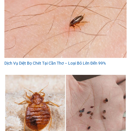
Dịch Vụ Diệt Bọ Chét Tại Cần Thơ – Loại Bỏ Lên Đến 99%