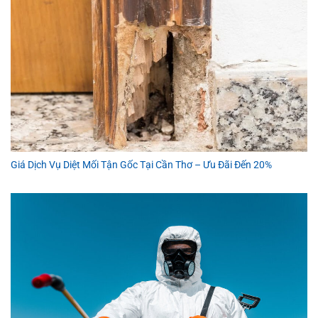
Giá Dịch Vụ Diệt Mối Tận Gốc Tại Cần Thơ – Ưu Đãi Đến 20%