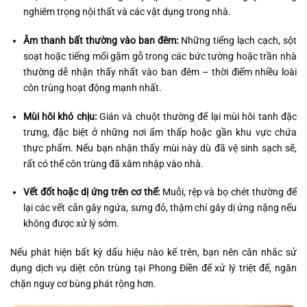
nghiêm trọng nội thất và các vật dụng trong nhà.
Âm thanh bất thường vào ban đêm:
Những tiếng lạch cạch, sột
soạt hoặc tiếng mối gặm gỗ trong các bức tường hoặc trần nhà
thường dễ nhận thấy nhất vào ban đêm – thời điểm nhiều loài
côn trùng hoạt động mạnh nhất.
Mùi hôi khó chịu:
Gián và chuột thường để lại mùi hôi tanh đặc
trưng, đặc biệt ở những nơi ẩm thấp hoặc gần khu vực chứa
thực phẩm. Nếu bạn nhận thấy mùi này dù đã vệ sinh sạch sẽ,
rất có thể côn trùng đã xâm nhập vào nhà.
Vết đốt hoặc dị ứng trên cơ thể:
Muỗi, rệp và bọ chét thường để
lại các vết cắn gây ngứa, sưng đỏ, thậm chí gây dị ứng nặng nếu
không được xử lý sớm.
Nếu phát hiện bất kỳ dấu hiệu nào kể trên, bạn nên cân nhắc sử
dụng dịch vụ diệt côn trùng tại Phong Điền để xử lý triệt để, ngăn
chặn nguy cơ bùng phát rộng hơn.