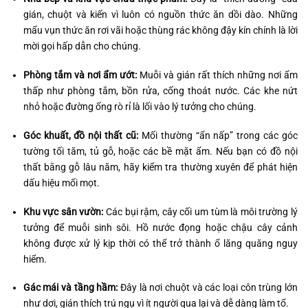
gián, chuột và kiến vì luôn có nguồn thức ăn dồi dào. Những
mẩu vụn thức ăn rơi vãi hoặc thùng rác không đậy kín chính là lời
mời gọi hấp dẫn cho chúng.
Phòng tắm và nơi ẩm ướt:
Muỗi và gián rất thích những nơi ẩm
thấp như phòng tắm, bồn rửa, cống thoát nước. Các khe nứt
nhỏ hoặc đường ống rò rỉ là lối vào lý tưởng cho chúng.
Góc khuất, đồ nội thất cũ:
Mối thường “ẩn nấp” trong các góc
tường tối tăm, tủ gỗ, hoặc các bề mặt ẩm. Nếu bạn có đồ nội
thất bằng gỗ lâu năm, hãy kiểm tra thường xuyên để phát hiện
dấu hiệu mối mọt.
Khu vực sân vườn:
Các bụi rậm, cây cối um tùm là môi trường lý
tưởng để muỗi sinh sôi. Hồ nước đọng hoặc chậu cây cảnh
không được xử lý kịp thời có thể trở thành ổ lăng quăng nguy
hiểm.
Gác mái và tầng hầm:
Đây là nơi chuột và các loại côn trùng lớn
như dơi, gián thích trú ngụ vì ít người qua lại và dễ dàng làm tổ.