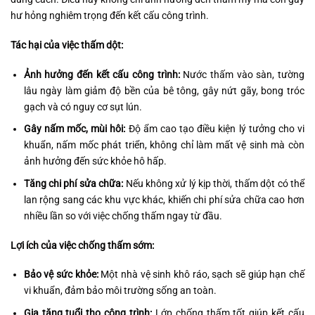
hư hỏng nghiêm trọng đến kết cấu công trình.
Tác hại của việc thấm dột:
Ảnh hưởng đến kết cấu công trình:
Nước thấm vào sàn, tường
lâu ngày làm giảm độ bền của bê tông, gây nứt gãy, bong tróc
gạch và có nguy cơ sụt lún.
Gây nấm mốc, mùi hôi:
Độ ẩm cao tạo điều kiện lý tưởng cho vi
khuẩn, nấm mốc phát triển, không chỉ làm mất vệ sinh mà còn
ảnh hưởng đến sức khỏe hô hấp.
Tăng chi phí sửa chữa:
Nếu không xử lý kịp thời, thấm dột có thể
lan rộng sang các khu vực khác, khiến chi phí sửa chữa cao hơn
nhiều lần so với việc chống thấm ngay từ đầu.
Lợi ích của việc chống thấm sớm:
Bảo vệ sức khỏe:
Một nhà vệ sinh khô ráo, sạch sẽ giúp hạn chế
vi khuẩn, đảm bảo môi trường sống an toàn.
Gia tăng tuổi thọ công trình:
Lớp chống thấm tốt giúp kết cấu