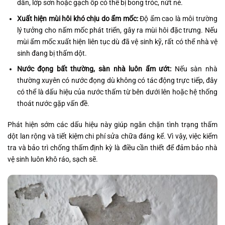
dần, lớp sơn hoặc gạch ốp có thể bị bong tróc, nứt nẻ.
Xuất hiện mùi hôi khó chịu do ẩm mốc:
Độ ẩm cao là môi trường
lý tưởng cho nấm mốc phát triển, gây ra mùi hôi đặc trưng. Nếu
mùi ẩm mốc xuất hiện liên tục dù đã vệ sinh kỹ, rất có thể nhà vệ
sinh đang bị thấm dột.
Nước đọng bất thường, sàn nhà luôn ẩm ướt:
Nếu sàn nhà
thường xuyên có nước đọng dù không có tác động trực tiếp, đây
có thể là dấu hiệu của nước thấm từ bên dưới lên hoặc hệ thống
thoát nước gặp vấn đề.
Phát hiện sớm các dấu hiệu này giúp ngăn chặn tình trạng thấm
dột lan rộng và tiết kiệm chi phí sửa chữa đáng kể. Vì vậy, việc kiểm
tra và bảo trì chống thấm định kỳ là điều cần thiết để đảm bảo nhà
vệ sinh luôn khô ráo, sạch sẽ.