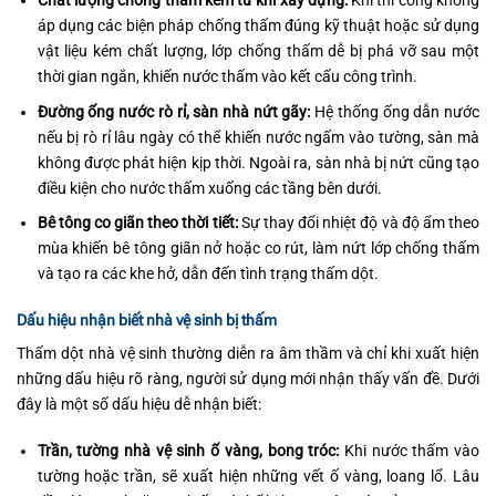
Chất lượng chống thấm kém từ khi xây dựng:
Khi thi công không
áp dụng các biện pháp chống thấm đúng kỹ thuật hoặc sử dụng
vật liệu kém chất lượng, lớp chống thấm dễ bị phá vỡ sau một
thời gian ngắn, khiến nước thấm vào kết cấu công trình.
Đường ống nước rò rỉ, sàn nhà nứt gãy:
Hệ thống ống dẫn nước
nếu bị rò rỉ lâu ngày có thể khiến nước ngấm vào tường, sàn mà
không được phát hiện kịp thời. Ngoài ra, sàn nhà bị nứt cũng tạo
điều kiện cho nước thấm xuống các tầng bên dưới.
Bê tông co giãn theo thời tiết:
Sự thay đổi nhiệt độ và độ ẩm theo
mùa khiến bê tông giãn nở hoặc co rút, làm nứt lớp chống thấm
và tạo ra các khe hở, dẫn đến tình trạng thấm dột.
Dấu hiệu nhận biết nhà vệ sinh bị thấm
Thấm dột nhà vệ sinh thường diễn ra âm thầm và chỉ khi xuất hiện
những dấu hiệu rõ ràng, người sử dụng mới nhận thấy vấn đề. Dưới
đây là một số dấu hiệu dễ nhận biết:
Trần, tường nhà vệ sinh ố vàng, bong tróc:
Khi nước thấm vào
tường hoặc trần, sẽ xuất hiện những vết ố vàng, loang lổ. Lâu