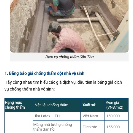
Dịch vụ chống thấm Cần Thơ
1. Bảng báo giá chống thấm dột nhà vệ sinh
Hãy cùng nhau tìm hiểu các giá dịch vụ, đầu tiên là bảng giá dịch
vụ chống thấm nhà vệ sinh:
Hạng mục
Đơn giá
Vật liệu chống thấm
Xuất xứ
chống thấm
(VNĐ/m2)
ika Latex – TH
Việt Nam
150.000
Màng nhũ tương chống
Flintkote
155.000
thấm đàn hồi