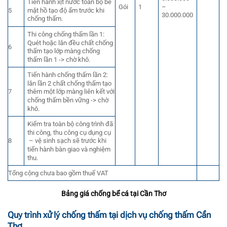
Tiến hành xịt nước toàn bộ bề
–
Gói
1
mặt hồ tạo độ ẩm trước khi
5
30.000.000
chống thấm.
Thi công chống thấm lần 1:
Quét hoặc lăn đều chất chống
6
thấm tạo lớp màng chống
thấm lần 1 -> chờ khô.
Tiến hành chống thấm lần 2:
lăn lần 2 chất chống thấm tạo
7
thêm một lớp màng liên kết với
chống thấm bền vững -> chờ
khô.
Kiểm tra toàn bộ công trình đã
thi công, thu công cụ dụng cụ
8
– vệ sinh sạch sẽ trước khi
tiến hành bàn giao và nghiệm
thu.
Tổng cộng chưa bao gồm thuế VAT
Bảng giá chống bể cá tại Cần Thơ
Quy trình xử lý chống thấm tại dịch vụ chống thấm Cần
Thơ