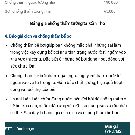
Chống thấm ngược tường nhà
190.000
Sơn chống thấm tường nhà
65.000
Bảng giá chống thấm tường tại Cần Thơ
4. Báo giá dịch vụ chống thấm bể bơi
Chống thấm bể bơi giúp bạn không mắc phải những sai lầm
trong việc xây dựng bể bơi như tình trạng nước rò rỉ, ngấm vào
khu vực thi công. Đặc biệt ở những bể bơi đang hoạt động với
sức chứa lớn.
Chống thấm bể bơi nhằm ngăn ngừa nguy cơ thấm nước từ
ngoài vào và từ trong ra. Đảm bảo chất lượng, hiệu quả hoạt
động và tuổi thọ của bể.
Là nơi luôn luôn chứa đựng nước, nên đòi hỏi độ chống thấm ở
bể bơi khá cao, nhằm đáp ứng yêu cầu sử dụng cao và tốt nhất
có thể. Sau đây là bảng giá của dịch vụ chống thấm bể bơi:
Đơn giá
STT
Danh mục
(VNĐ/M2)