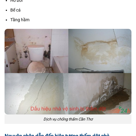
Hồ bơi
Bể cá
Tầng hầm
Dịch vụ chống thấm Cần Thơ
Nguyên nhân dẫn đến hiện tượng thấm dột nhà