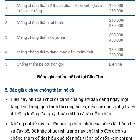
Màng chống thấm 2 thành phần: 3 lớp kết hợp với
160.000-
1
lưới gia cường
260.000
240.000-
2
Màng chống thấm rải trước
280.000
390.000-
3
Màng chống thấm Polyurea
450.000
120.000-
4
Màng chống thấm dạng mao dẫn, thẩm thấu
220.000
5
Chống thấm bể bơi trọn gói
Liên hệ
Bảng giá chống bể bơi tại Cần Thơ
5. Báo giá dịch vụ chống thấm hồ cá
Hiện nay nhu cầu chơi cá cảnh của người dân đang ngày một
tăng lên. Trong quá trình thi công hồ cá, nếu các đơn vị phụ trách
thi công không đúng kỹ thuật thì hồ cá rất dễ bị thấm.
Những nơi dễ xảy ra hiện tượng thấm nhất của hồ cá là thành bể
và đáy bể. Để khắc phục tình trạng này phải nhờ đến dịch vụ
chống thấm để đạt hiệu quả tốt nhất, tránh gây tốn kém chi phí