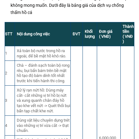
không mong muốn. Dưới đây là bảng giá của dịch vụ chốn
g
th
ấ
m hồ cá
Thành
Khối
Đơn giá
tiền
STT
Nội dung công việc
ĐVT
lượng
( VNĐ)
( VNĐ
)
Xả toàn bộ nước trong hồ ra
1
ngoài, để bề mặt hồ khô ráo.
Chà – đánh sạch toàn bộ rong
rêu, bụi bẩn bám trên bề mặt
2
hồ tạo độ bám dính tốt nhất
trước khi tiến hành thi công.
Xử lý rạn nứt hồ: Dùng máy
cắt- cắt những vị trí hồ bị nứt
3
và xung quanh chân đáy hồ
tạo khe vết nứt -> Quét thổi bụi
bẩn tạp chất khe nứt.
Dùng vật liệu chuyên dụng trét
vào những vị trí vừa cắt -> Đạt
4
chuẩn.
6.000.000