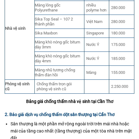
Màng lỏng gốc
nhiều
280.000
Polyurethane
polyme hơn
Sika Top Seal – 107 2
Việt Nam
280.000
thành phần
Nhà vệ sinh
Sika Maxbon
Singapore
180.000
Màng khò nóng gốc bitum
Nước Ý
175.000
dày 3mm
Màng khò nóng gốc bitum
Nước Ý
185.000
dày 4mm
Màng nhũ tương chống
Màng
155.000
thấm đàn hồi
Phòng vệ sinh
Chống thấm trọn gói
2.250.000
cũ
phòng vệ sinh cũ
Bảng giá chống thấm nhà vệ sinh tại Cần Thơ
2. Báo giá dịch vụ chống thấm dột sân thượng tại Cần Thơ
Sân thượng là một phần mở rộng ngoài trời trên mái nhà hoặc
mái của tầng cao nhất (tầng thượng) của một tòa nhà trên mặt
đất.