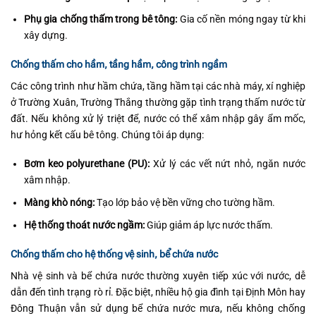
Phụ gia chống thấm trong bê tông:
Gia cố nền móng ngay từ khi
xây dựng.
Chống thấm cho hầm, tầng hầm, công trình ngầm
Các công trình như hầm chứa, tầng hầm tại các nhà máy, xí nghiệp
ở Trường Xuân, Trường Thắng thường gặp tình trạng thấm nước từ
đất. Nếu không xử lý triệt để, nước có thể xâm nhập gây ẩm mốc,
hư hỏng kết cấu bê tông. Chúng tôi áp dụng:
Bơm keo polyurethane (PU):
Xử lý các vết nứt nhỏ, ngăn nước
xâm nhập.
Màng khò nóng:
Tạo lớp bảo vệ bền vững cho tường hầm.
Hệ thống thoát nước ngầm:
Giúp giảm áp lực nước thấm.
Chống thấm cho hệ thống vệ sinh, bể chứa nước
Nhà vệ sinh và bể chứa nước thường xuyên tiếp xúc với nước, dễ
dẫn đến tình trạng rò rỉ. Đặc biệt, nhiều hộ gia đình tại Định Môn hay
Đông Thuận vẫn sử dụng bể chứa nước mưa, nếu không chống