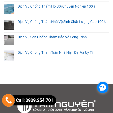
Dịch Vụ Chống Thấm Hồ Bơi Chuyên Nghiệp 100%
Dịch Vụ Chống Thấm Nhà Vệ Sinh Chất Lượng Cao 100%
Dịch Vụ Sơn Chống Thấm Bảo Vệ Công Trình
Dịch Vụ Chống Thấm Trần Nhà Hiện Đại Và Uy Tín
.
Call: 0909.254.701