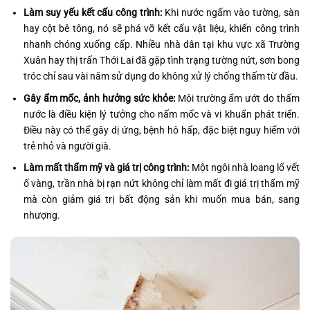
Làm suy yếu kết cấu công trình:
Khi nước ngấm vào tường, sàn
hay cột bê tông, nó sẽ phá vỡ kết cấu vật liệu, khiến công trình
nhanh chóng xuống cấp. Nhiều nhà dân tại khu vực xã Trường
Xuân hay thị trấn Thới Lai đã gặp tình trạng tường nứt, sơn bong
tróc chỉ sau vài năm sử dụng do không xử lý chống thấm từ đầu.
Gây ẩm mốc, ảnh hưởng sức khỏe:
Môi trường ẩm ướt do thấm
nước là điều kiện lý tưởng cho nấm mốc và vi khuẩn phát triển.
Điều này có thể gây dị ứng, bệnh hô hấp, đặc biệt nguy hiểm với
trẻ nhỏ và người già.
Làm mất thẩm mỹ và giá trị công trình:
Một ngôi nhà loang lổ vết
ố vàng, trần nhà bị rạn nứt không chỉ làm mất đi giá trị thẩm mỹ
mà còn giảm giá trị bất động sản khi muốn mua bán, sang
nhượng.