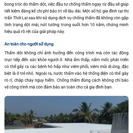
bong tróc do thấm dột, việc đầu tư chống thấm ngay từ đầu sẽ giúp
tiết kiệm đáng kể chi phí bảo trì về lâu dài. Một số hộ gia đình tại thị
trấn Thới Lai sau khi sử dụng dịch vụ chống thấm đã không còn gặp
tình trạng dột mái, nứt tường trong suốt hơn 10 năm, chứng minh
hiệu quả rõ rệt của giải pháp này.
An toàn cho người sử dụng
Thấm dột không chỉ ảnh hưởng đến công trình mà còn tác động
trực tiếp đến sức khỏe người ở. Nhà ẩm thấp, nấm mốc phát triển
có thể gây ra các bệnh hô hấp như viêm phổi, viêm mũi dị ứng, đặc
biệt là ở trẻ nhỏ. Ngoài ra, nước thấm vào hệ thống điện có thể gây
rò rỉ, chập cháy nguy hiểm. Chống thấm đúng cách không chỉ bảo
vệ công trình mà còn đảm bảo an toàn cho cả gia đình bạn.