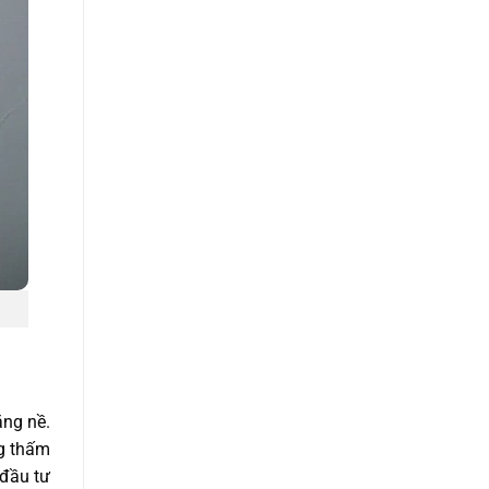
ặng nề.
ng thấm
 đầu tư