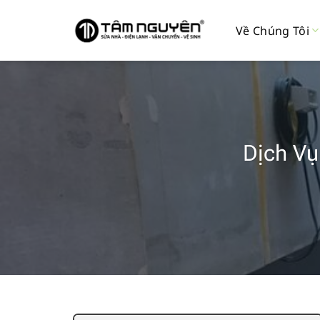
Bỏ
qua
Về Chúng Tôi
nội
dung
Dịch V