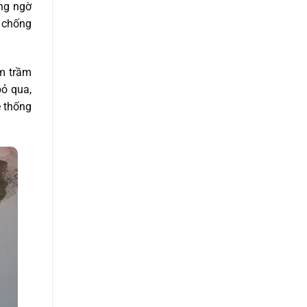
ông ngờ
p chống
àm trầm
bỏ qua,
ệ thống