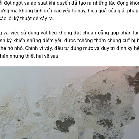
 đổi đột ngột và áp suất khí quyển đã tạo ra những tác động kh
 dựng mà không tính đến các yếu tố này, hiệu quả của giải phá
c lỗi kỹ thuật dễ xảy ra.
ông và việc sử dụng vật liệu không đạt chuẩn cũng góp phần l
định kỳ khiến những điểm yếu được “chống thấm chung cư” bị 
 hở nhỏ. Chính vì vậy, đầu tư đúng mức và duy trì định kỳ h
hặn những thiệt hại về sau.