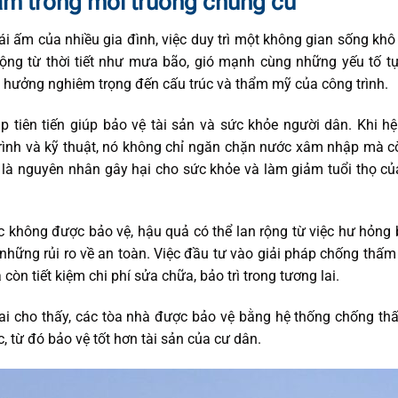
m trong môi trường chung cư
i ấm của nhiều gia đình, việc duy trì một không gian sống khô
ộng từ thời tiết như mưa bão, gió mạnh cùng những yếu tố t
 hưởng nghiêm trọng đến cấu trúc và thẩm mỹ của công trình.
 tiên tiến giúp bảo vệ tài sản và sức khỏe người dân. Khi h
ình và kỹ thuật, nó không chỉ ngăn chặn nước xâm nhập mà c
 là nguyên nhân gây hại cho sức khỏe và làm giảm tuổi thọ c
c không được bảo vệ, hậu quả có thể lan rộng từ việc hư hỏng
những rủi ro về an toàn. Việc đầu tư vào giải pháp chống thấ
còn tiết kiệm chi phí sửa chữa, bảo trì trong tương lai.
hai cho thấy, các tòa nhà được bảo vệ bằng hệ thống chống th
 từ đó bảo vệ tốt hơn tài sản của cư dân.