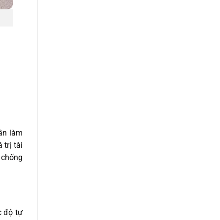
hần làm
trị tài
p chống
c độ tự