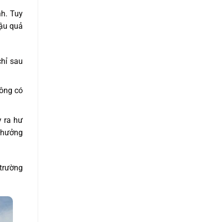
nh. Tuy
hậu quả
hỉ sau
hông có
y ra hư
h hưởng
 trường