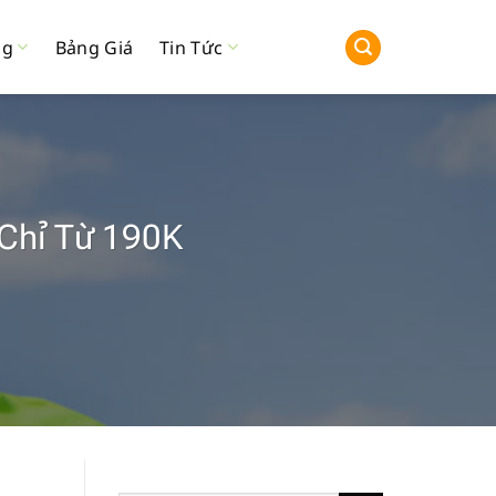
ng
Bảng Giá
Tin Tức
 Chỉ Từ 190K