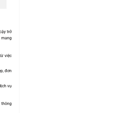
cậy trở
sẽ mang
từ việc
ệp, đơn
dịch vụ
h thông