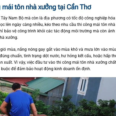
 mái tôn nhà xưởng tại Cần Thơ
ền Tây Nam Bộ mà còn là địa phương có tốc độ công nghiệp hó
ọc lên ngày càng nhiều, kéo theo nhu cầu thi công mái tôn nh
ỉ bảo vệ công trình khỏi các tác động môi trường mà còn ản
nhà xưởng.
ới gió mùa, nắng nóng gay gắt vào mùa khô và mưa lớn vào m
đúng chuẩn, tình trạng dột nước, hư hỏng kết cấu, hoặc hấp th
 xuất. Vì vậy, việc đầu tư vào thi công mái tôn nhà xưởng chấ
ắt buộc để đảm bảo hoạt động kinh doanh ổn định.