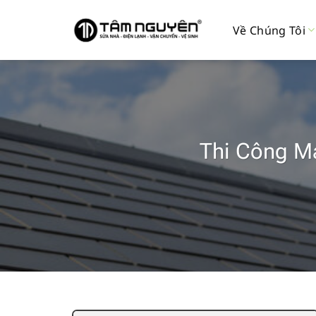
Bỏ
qua
Về Chúng Tôi
nội
dung
Thi Công Má