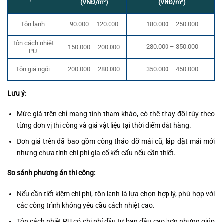
(VNĐ/m²)
(VNĐ/m²)
90.000 – 120.000
180.000 – 250.000
Tôn lạnh
Tôn cách nhiệt
280.000 – 350.000
150.000 – 200.000
PU
200.000 – 280.000
Tôn giả ngói
350.000 – 450.000
Lưu ý:
Mức giá trên chỉ mang tính tham khảo, có thể thay đổi tùy theo
từng đơn vị thi công và giá vật liệu tại thời điểm đặt hàng.
Đơn giá trên đã bao gồm công tháo dỡ mái cũ, lắp đặt mái mới
nhưng chưa tính chi phí gia cố kết cấu nếu cần thiết.
So sánh phương án thi công:
Nếu cần tiết kiệm chi phí, tôn lạnh là lựa chọn hợp lý, phù hợp với
các công trình không yêu cầu cách nhiệt cao.
Tôn cách nhiệt PU có chi phí đầu tư ban đầu cao hơn nhưng giúp