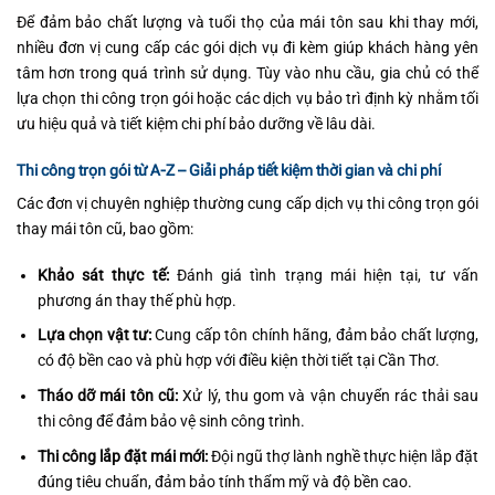
Để đảm bảo chất lượng và tuổi thọ của mái tôn sau khi thay mới,
nhiều đơn vị cung cấp các gói dịch vụ đi kèm giúp khách hàng yên
tâm hơn trong quá trình sử dụng. Tùy vào nhu cầu, gia chủ có thể
lựa chọn thi công trọn gói hoặc các dịch vụ bảo trì định kỳ nhằm tối
ưu hiệu quả và tiết kiệm chi phí bảo dưỡng về lâu dài.
Thi công trọn gói từ A-Z – Giải pháp tiết kiệm thời gian và chi phí
Các đơn vị chuyên nghiệp thường cung cấp dịch vụ thi công trọn gói
thay mái tôn cũ, bao gồm:
Khảo sát thực tế:
Đánh giá tình trạng mái hiện tại, tư vấn
phương án thay thế phù hợp.
Lựa chọn vật tư:
Cung cấp tôn chính hãng, đảm bảo chất lượng,
có độ bền cao và phù hợp với điều kiện thời tiết tại Cần Thơ.
Tháo dỡ mái tôn cũ:
Xử lý, thu gom và vận chuyển rác thải sau
thi công để đảm bảo vệ sinh công trình.
Thi công lắp đặt mái mới:
Đội ngũ thợ lành nghề thực hiện lắp đặt
đúng tiêu chuẩn, đảm bảo tính thẩm mỹ và độ bền cao.