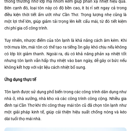
thông thường nhờ lớp mạ nhôm kẽm giúp phản xạ nhiệt hiệu quả.
Bên cạnh đó, loại tôn này có độ bền cao, ít bị rỉ sét ngay cả trong
điều kiện thời tiết ẩm ướt như Cần Thơ. Trọng lượng nhẹ cũng là
một lợi thế lớn, giúp giảm tải trọng lên kết cấu mái, từ đó tiết kiệm
chi phí gia cố công trình.
Tuy nhiên, nhược điểm của tôn lạnh là khả năng cách âm kém. Khi
trời mưa lớn, mái tôn có thể tạo ra tiếng ồn gây khó chịu nếu không
có lớp lót giảm thanh. Ngoài ra, dù có khả năng phản xạ nhiệt tốt
nhưng tôn lạnh vẫn hấp thụ nhiệt vào ban ngày, dễ gây oi bức nếu
không kết hợp với vật liệu cách nhiệt bổ sung.
Ứng dụng thực tế
Tôn lạnh được sử dụng phổ biến trong các công trình dân dụng như
nhà ở, nhà xưởng, nhà kho và các công trình công cộng. Nhiều gia
đình tại Cần Thơ khi thi công thay mái tôn cũ đã chọn tôn lạnh như
một giải pháp kinh tế, giúp cải thiện hiệu suất chống nóng và kéo
dài tuổi thọ mái nhà.