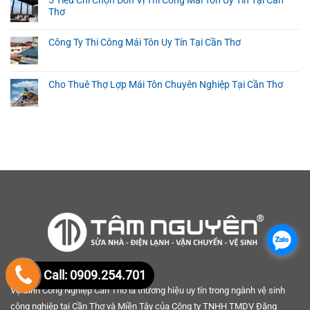
5 Tiêu Chí Chọn Đơn Vị Thi Công Mái Tôn Uy Tín Tại Cần
Thơ
Công Ty Thi Công Mái Tôn Uy Tín Tại Cần Thơ
Cho Thuê Thợ Lợp Mái Tôn Chuyên Nghiệp Tại Cần Thơ
.
Call: 0909.254.701
Vệ Sinh Công Nghiệp Cần Thơ là thương hiệu uy tín trong ngành vệ sinh
công nghiệp tại Cần Thơ và Miền Tây của Công ty TNHH TMDV Đăng