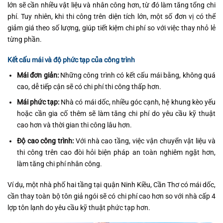
lớn sẽ cần nhiều vật liệu và nhân công hơn, từ đó làm tăng tổng chi
phí. Tuy nhiên, khi thi công trên diện tích lớn, một số đơn vị có thể
giảm giá theo số lượng, giúp tiết kiệm chi phí so với việc thay nhỏ lẻ
từng phần.
Kết cấu mái và độ phức tạp của công trình
Mái đơn giản:
Những công trình có kết cấu mái bằng, không quá
cao, dễ tiếp cận sẽ có chi phí thi công thấp hơn.
Mái phức tạp:
Nhà có mái dốc, nhiều góc cạnh, hệ khung kèo yếu
hoặc cần gia cố thêm sẽ làm tăng chi phí do yêu cầu kỹ thuật
cao hơn và thời gian thi công lâu hơn.
Độ cao công trình:
Với nhà cao tầng, việc vận chuyển vật liệu và
thi công trên cao đòi hỏi biện pháp an toàn nghiêm ngặt hơn,
làm tăng chi phí nhân công.
Ví dụ, một nhà phố hai tầng tại quận Ninh Kiều, Cần Thơ có mái dốc,
cần thay toàn bộ tôn giả ngói sẽ có chi phí cao hơn so với nhà cấp 4
lợp tôn lạnh do yêu cầu kỹ thuật phức tạp hơn.