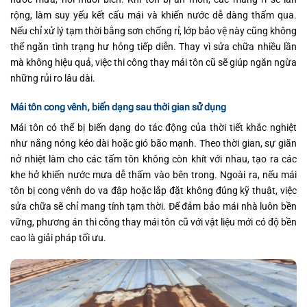
rộng, làm suy yếu kết cấu mái và khiến nước dễ dàng thấm qua.
Nếu chỉ xử lý tạm thời bằng sơn chống rỉ, lớp bảo vệ này cũng không
thể ngăn tình trạng hư hỏng tiếp diễn. Thay vì sửa chữa nhiều lần
mà không hiệu quả, việc thi công thay mái tôn cũ sẽ giúp ngăn ngừa
những rủi ro lâu dài.
Mái tôn cong vênh, biến dạng sau thời gian sử dụng
Mái tôn có thể bị biến dạng do tác động của thời tiết khắc nghiệt
như nắng nóng kéo dài hoặc gió bão mạnh. Theo thời gian, sự giãn
nở nhiệt làm cho các tấm tôn không còn khít với nhau, tạo ra các
khe hở khiến nước mưa dễ thấm vào bên trong. Ngoài ra, nếu mái
tôn bị cong vênh do va đập hoặc lắp đặt không đúng kỹ thuật, việc
sửa chữa sẽ chỉ mang tính tạm thời. Để đảm bảo mái nhà luôn bền
vững, phương án thi công thay mái tôn cũ với vật liệu mới có độ bền
cao là giải pháp tối ưu.