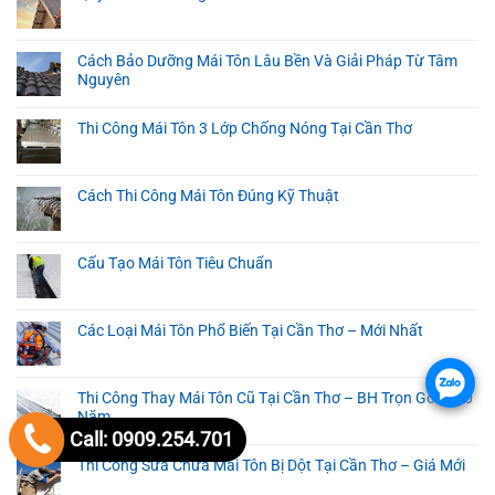
Cách Bảo Dưỡng Mái Tôn Lâu Bền Và Giải Pháp Từ Tâm
Nguyên
Thi Công Mái Tôn 3 Lớp Chống Nóng Tại Cần Thơ
Cách Thi Công Mái Tôn Đúng Kỹ Thuật
Cấu Tạo Mái Tôn Tiêu Chuẩn
Các Loại Mái Tôn Phổ Biến Tại Cần Thơ – Mới Nhất
.
Thi Công Thay Mái Tôn Cũ Tại Cần Thơ – BH Trọn Gói 5-10
Năm
Call: 0909.254.701
Thi Công Sửa Chữa Mái Tôn Bị Dột Tại Cần Thơ – Giá Mới