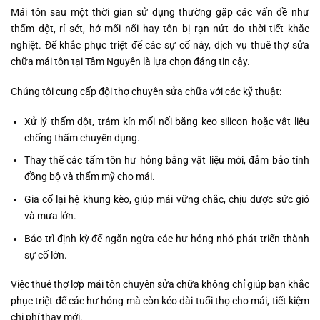
Mái tôn sau một thời gian sử dụng thường gặp các vấn đề như
thấm dột, rỉ sét, hở mối nối hay tôn bị rạn nứt do thời tiết khắc
nghiệt. Để khắc phục triệt để các sự cố này, dịch vụ thuê thợ sửa
chữa mái tôn tại Tâm Nguyên là lựa chọn đáng tin cậy.
Chúng tôi cung cấp đội thợ chuyên sửa chữa với các kỹ thuật:
Xử lý thấm dột, trám kín mối nối bằng keo silicon hoặc vật liệu
chống thấm chuyên dụng.
Thay thế các tấm tôn hư hỏng bằng vật liệu mới, đảm bảo tính
đồng bộ và thẩm mỹ cho mái.
Gia cố lại hệ khung kèo, giúp mái vững chắc, chịu được sức gió
và mưa lớn.
Bảo trì định kỳ để ngăn ngừa các hư hỏng nhỏ phát triển thành
sự cố lớn.
Việc thuê thợ lợp mái tôn chuyên sửa chữa không chỉ giúp bạn khắc
phục triệt để các hư hỏng mà còn kéo dài tuổi thọ cho mái, tiết kiệm
chi phí thay mới.