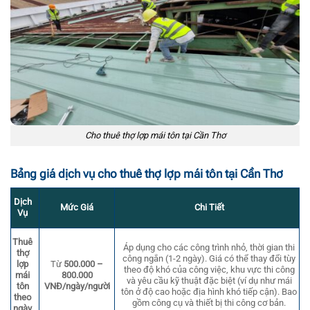
Cho thuê thợ lợp mái tôn tại Cần Thơ
Bảng giá dịch vụ cho thuê thợ lợp mái tôn tại Cần Thơ
Dịch
Mức Giá
Chi Tiết
Vụ
Thuê
Áp dụng cho các công trình nhỏ, thời gian thi
thợ
công ngắn (1-2 ngày). Giá có thể thay đổi tùy
Từ
500.000 –
lợp
theo độ khó của công việc, khu vực thi công
800.000
mái
và yêu cầu kỹ thuật đặc biệt (ví dụ như mái
VNĐ/ngày/người
tôn
tôn ở độ cao hoặc địa hình khó tiếp cận). Bao
theo
gồm công cụ và thiết bị thi công cơ bản.
ngày