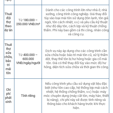
Dành cho các công trình lớn như nhà ở, nhà
Thuê
xưởng, công trình công nghiệp. Giá thay đổi
đội
tùy vào loại mái tôn sử dụng (tôn lạnh, tôn giả
Từ
180.000 –
thợ
ngói, tôn cách nhiệt, v.v.) và yêu cầu kỹ thuật
250.000 VNĐ/m²
theo
như độ dày tôn, cách lợp và kỹ thuật chống
dự án
thấm. Phí này bao gồm cả thi công, nhân công
và công cụ.
Thuê
thợ
Dịch vụ này áp dụng cho các công trình cần
sửa
Từ
400.000 –
sửa chữa hoặc bảo trì mái tôn cũ, xử lý thấm
chữa,
600.000
dột, thay thế tôn bị hư hỏng hoặc gia cố mái
bảo
VNĐ/ngày/người
tôn. Giá có thể thay đổi tùy vào mức độ hư
trì
hỏng, diện tích sửa chữa và thời gian thi công.
mái
tôn
Nếu công trình yêu cầu sử dụng vật liệu đặc
biệt (như tôn cao cấp, hệ thống lợp mái cách
Chi
nhiệt, hệ thống chống thấm, v.v.) hoặc máy
phí
Tính riêng
móc chuyên dụng (máy cắt tôn, máy hàn, thiết
phát
bị nâng), chi phí này sẽ được tính riêng và
sinh
thông báo cho khách hàng trước khi thực
hiện.