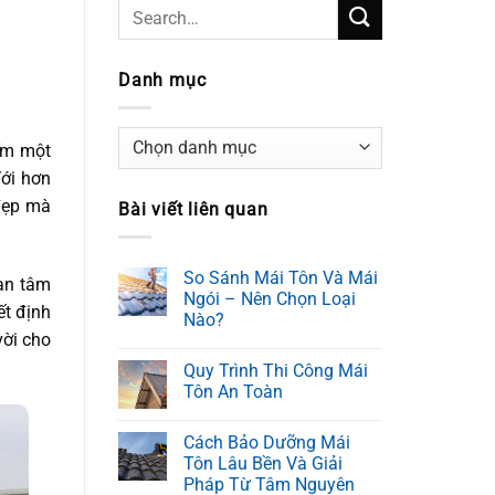
Danh mục
Danh
iếm một
mục
Với hơn
 đẹp mà
Bài viết liên quan
So Sánh Mái Tôn Và Mái
 an tâm
Ngói – Nên Chọn Loại
ết định
Nào?
vời cho
Quy Trình Thi Công Mái
Tôn An Toàn
Cách Bảo Dưỡng Mái
Tôn Lâu Bền Và Giải
Pháp Từ Tâm Nguyên