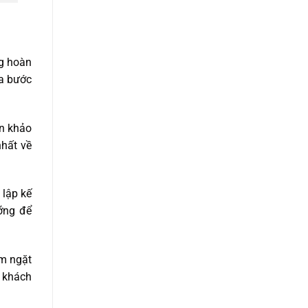
ng hoàn
ba bước
ện khảo
nhất về
 lập kế
ỡng để
êm ngặt
a khách