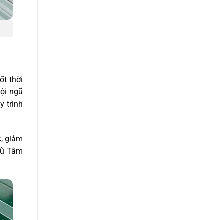
ốt thời
đội ngũ
y trình
c, giảm
ngũ Tâm