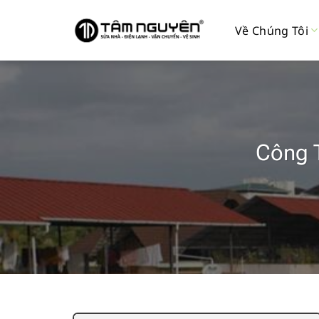
Bỏ
qua
Về Chúng Tôi
nội
dung
Công T