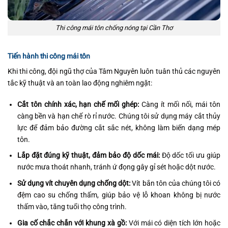
Thi công mái tôn chống nóng tại Cần Thơ
Tiến hành thi công mái tôn
Khi thi công, đội ngũ thợ của Tâm Nguyên luôn tuân thủ các nguyên
tắc kỹ thuật và an toàn lao động nghiêm ngặt:
Cắt tôn chính xác, hạn chế mối ghép:
Càng ít mối nối, mái tôn
càng bền và hạn chế rò rỉ nước. Chúng tôi sử dụng máy cắt thủy
lực để đảm bảo đường cắt sắc nét, không làm biến dạng mép
tôn.
Lắp đặt đúng kỹ thuật, đảm bảo độ dốc mái:
Độ dốc tối ưu giúp
nước mưa thoát nhanh, tránh ứ đọng gây gỉ sét hoặc dột nước.
Sử dụng vít chuyên dụng chống dột:
Vít bắn tôn của chúng tôi có
đệm cao su chống thấm, giúp bảo vệ lỗ khoan không bị nước
thấm vào, tăng tuổi thọ công trình.
Gia cố chắc chắn với khung xà gồ:
Với mái có diện tích lớn hoặc