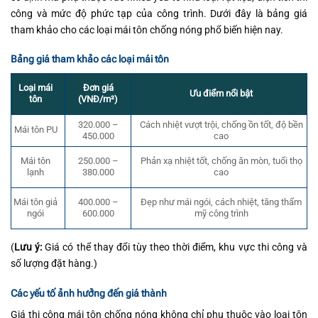
công và mức độ phức tạp của công trình. Dưới đây là bảng giá
tham khảo cho các loại mái tôn chống nóng phổ biến hiện nay.
Bảng giá tham khảo các loại mái tôn
Đơn giá
Loại mái
Ưu điểm nổi bật
(VNĐ/m²)
tôn
320.000 –
Cách nhiệt vượt trội, chống ồn tốt, độ bền
Mái tôn PU
450.000
cao
Mái tôn
250.000 –
Phản xạ nhiệt tốt, chống ăn mòn, tuổi thọ
lạnh
380.000
cao
Mái tôn giả
400.000 –
Đẹp như mái ngói, cách nhiệt, tăng thẩm
ngói
600.000
mỹ công trình
(
Lưu ý:
Giá có thể thay đổi tùy theo thời điểm, khu vực thi công và
số lượng đặt hàng.)
Các yếu tố ảnh hưởng đến giá thành
Giá thi công mái tôn chống nóng không chỉ phụ thuộc vào loại tôn