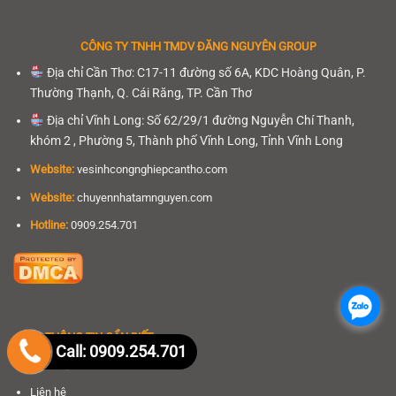
CÔNG TY TNHH
TMDV ĐĂNG NGUYÊN GROUP
Địa chỉ Cần Thơ: C17-11 đường số 6A, KDC Hoàng Quân, P.
Thường Thạnh, Q. Cái Răng, TP. Cần Thơ
Địa chỉ Vĩnh Long: Số 62/29/1 đường Nguyễn Chí Thanh,
khóm 2 , Phường 5, Thành phố Vĩnh Long, Tỉnh Vĩnh Long
Website:
vesinhcongnghiepcantho.com
Website:
chuyennhatamnguyen.com
Hotline:
0909.254.701
.
.
THÔNG TIN CẦN BIẾT
Call: 0909.254.701
Giới thiệu
Liên hệ