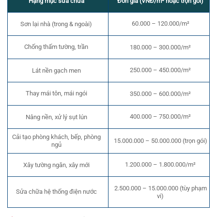
Hạng mục sửa chữa
Đơn giá (VNĐ/m² hoặc trọn gói)
60.000 – 120.000/m²
Sơn lại nhà (trong & ngoài)
Chống thấm tường, trần
180.000 – 300.000/m²
250.000 – 450.000/m²
Lát nền gạch men
Thay mái tôn, mái ngói
350.000 – 600.000/m²
400.000 – 750.000/m²
Nâng nền, xử lý sụt lún
Cải tạo phòng khách, bếp, phòng
15.000.000 – 50.000.000 (trọn gói)
ngủ
1.200.000 – 1.800.000/m²
Xây tường ngăn, xây mới
2.500.000 – 15.000.000 (tùy phạm
Sửa chữa hệ thống điện nước
vi)