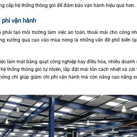
âng cấp hệ thống thông gió để đảm bảo vận hành hiệu quả hơn.
i phí vận hành
phải tạo môi trường làm việc an toàn, thoải mái cho công nh
rong xưởng quá cao vào mùa nóng là những vấn đề phổ biến tạ
 việc làm mát bằng quạt công nghiệp hay điều hòa, nhiều doanh
 thống thông gió tự nhiên, lắp đặt mái tôn cách nhiệt và cải 
không chỉ giúp giảm chi phí vận hành mà còn nâng cao năng s