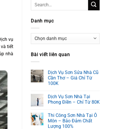
Danh mục
Danh
Dịch vụ
mục
và tiết
iúp nhà
Bài viết liên quan
Dịch Vụ Sơn Sửa Nhà Cũ
Cần Thơ – Giá Chỉ Từ
100K
Dịch Vụ Sơn Nhà Tại
Phong Điền – Chỉ Từ 80K
Thi Công Sơn Nhà Tại Ô
Môn – Bảo Đảm Chất
Lượng 100%