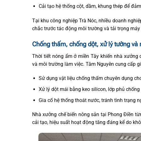
Cải tạo hệ thống cột, dầm, khung thép để đả
Tại khu công nghiệp Trà Nóc, nhiều doanh nghi
chắc trước tác động môi trường và tải trọng máy
Chống thấm, chống dột, xử lý tường và
Thời tiết nóng ẩm ở miền Tây khiến nhà xưởng d
và môi trường làm việc. Tâm Nguyên cung cấp g
Sử dụng vật liệu chống thấm chuyên dụng cho 
Xử lý dột mái bằng keo silicon, lớp phủ chống 
Gia cố hệ thống thoát nước, tránh tình trạng
Nhà xưởng chế biến nông sản tại Phong Điền từn
cải tạo, hiệu suất hoạt động tăng đáng kể do k