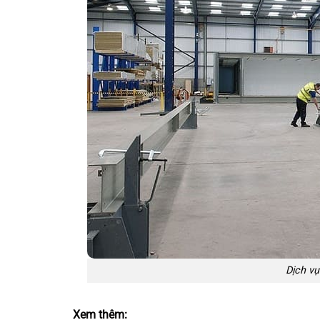
Dịch vụ
Xem thêm: