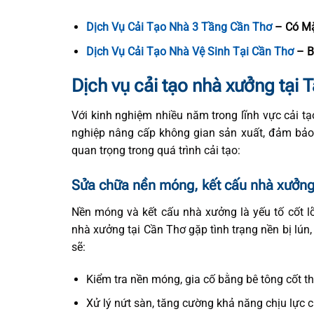
Dịch Vụ Cải Tạo Nhà 3 Tầng Cần Thơ
– Có Mặ
Dịch Vụ Cải Tạo Nhà Vệ Sinh Tại Cần Thơ
– B
Dịch vụ cải tạo nhà xưởng tạ
Với kinh nghiệm nhiều năm trong lĩnh vực cải 
nghiệp nâng cấp không gian sản xuất, đảm bảo
quan trọng trong quá trình cải tạo:
Sửa chữa nền móng, kết cấu nhà xưởn
Nền móng và kết cấu nhà xưởng là yếu tố cốt lõ
nhà xưởng tại Cần Thơ gặp tình trạng nền bị lú
sẽ:
Kiểm tra nền móng, gia cố bằng bê tông cốt th
Xử lý nứt sàn, tăng cường khả năng chịu lực 