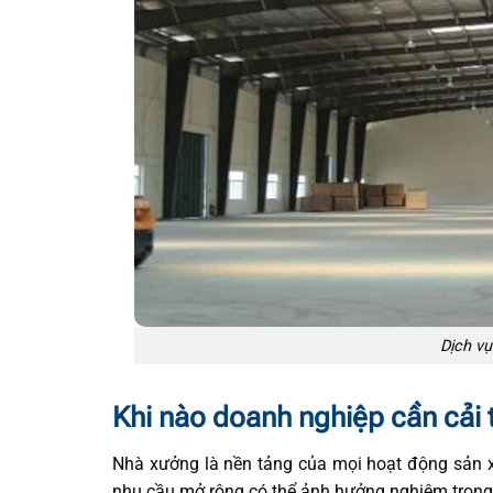
Dịch vụ
Khi nào doanh nghiệp cần cải
Nhà xưởng là nền tảng của mọi hoạt động sản x
nhu cầu mở rộng có thể ảnh hưởng nghiêm trọng 