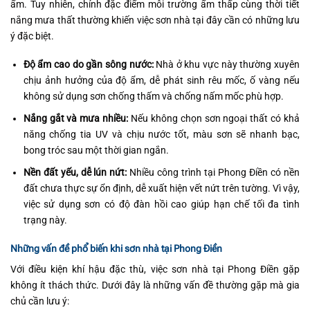
ẩm. Tuy nhiên, chính đặc điểm môi trường ẩm thấp cùng thời tiết
nắng mưa thất thường khiến việc sơn nhà tại đây cần có những lưu
ý đặc biệt.
Độ ẩm cao do gần sông nước:
Nhà ở khu vực này thường xuyên
chịu ảnh hưởng của độ ẩm, dễ phát sinh rêu mốc, ố vàng nếu
không sử dụng sơn chống thấm và chống nấm mốc phù hợp.
Nắng gắt và mưa nhiều:
Nếu không chọn sơn ngoại thất có khả
năng chống tia UV và chịu nước tốt, màu sơn sẽ nhanh bạc,
bong tróc sau một thời gian ngắn.
Nền đất yếu, dễ lún nứt:
Nhiều công trình tại Phong Điền có nền
đất chưa thực sự ổn định, dễ xuất hiện vết nứt trên tường. Vì vậy,
việc sử dụng sơn có độ đàn hồi cao giúp hạn chế tối đa tình
trạng này.
Những vấn đề phổ biến khi sơn nhà tại Phong Điền
Với điều kiện khí hậu đặc thù, việc sơn nhà tại Phong Điền gặp
không ít thách thức. Dưới đây là những vấn đề thường gặp mà gia
chủ cần lưu ý: