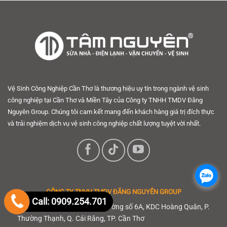
Vệ Sinh Công Nghiệp Cần Thơ là thương hiệu uy tín trong ngành vệ sinh
công nghiệp tại Cần Thơ và Miền Tây của Công ty TNHH TMDV Đăng
Nguyên Group. Chúng tôi cam kết mang đến khách hàng giá trị đích thực
và trải nghiệm dịch vụ vệ sinh công nghiệp chất lượng tuyệt vời nhất.
.
.
CÔNG TY TNHH
TMDV ĐĂNG NGUYÊN GROUP
Call: 0909.254.701
Địa chỉ Cần Thơ: C17-11 đường số 6A, KDC Hoàng Quân, P.
Thường Thạnh, Q. Cái Răng, TP. Cần Thơ