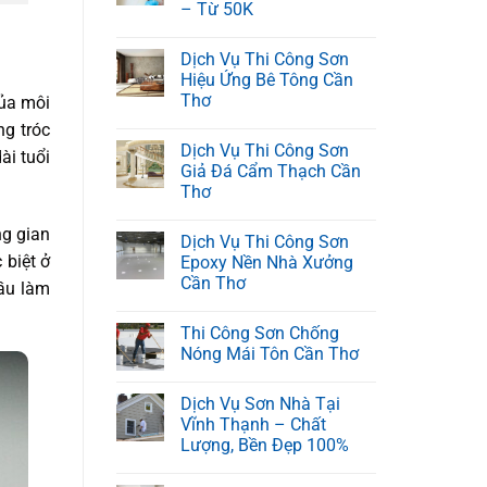
– Từ 50K
Dịch Vụ Thi Công Sơn
Hiệu Ứng Bê Tông Cần
Thơ
của môi
ng tróc
Dịch Vụ Thi Công Sơn
ài tuổi
Giả Đá Cẩm Thạch Cần
Thơ
ng gian
Dịch Vụ Thi Công Sơn
 biệt ở
Epoxy Nền Nhà Xưởng
Cần Thơ
cầu làm
Thi Công Sơn Chống
Nóng Mái Tôn Cần Thơ
Dịch Vụ Sơn Nhà Tại
Vĩnh Thạnh – Chất
Lượng, Bền Đẹp 100%