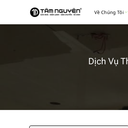
Bỏ
qua
Về Chúng Tôi
nội
dung
Dịch Vụ T