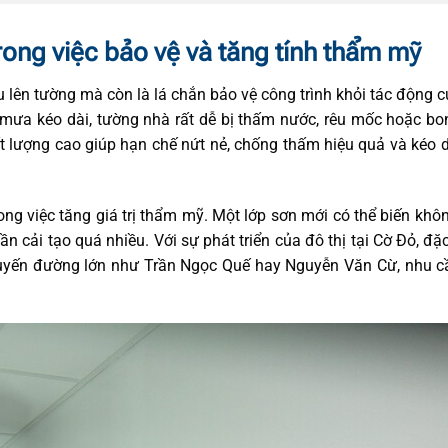
ong việc bảo vệ và tăng tính thẩm mỹ
 lên tường mà còn là lá chắn bảo vệ công trình khỏi tác động 
mưa kéo dài, tường nhà rất dễ bị thấm nước, rêu mốc hoặc bo
 lượng cao giúp hạn chế nứt nẻ, chống thấm hiệu quả và kéo d
ong việc tăng giá trị thẩm mỹ. Một lớp sơn mới có thể biến khô
n cải tạo quá nhiều. Với sự phát triển của đô thị tại Cờ Đỏ, đặc
 tuyến đường lớn như Trần Ngọc Quế hay Nguyễn Văn Cừ, nhu 