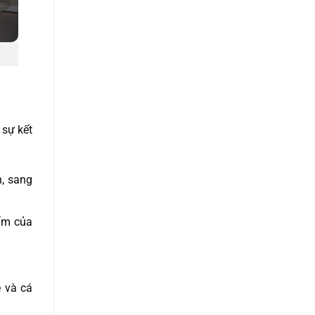
 sự kết
n, sang
 ẩm của
 và cá