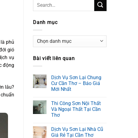
Danh mục
Danh
 là phủ
mục
đới gió
dịch vụ
Bài viết liên quan
ác động
Dịch Vụ Sơn Lại Chung
Cư Cần Thơ – Báo Giá
ền lâu?
Mới Nhất
 chuẩn
Thi Công Sơn Nội Thất
Và Ngoại Thất Tại Cần
Thơ
Dịch Vụ Sơn Lại Nhà Cũ
Giá Rẻ Tại Cần Thơ