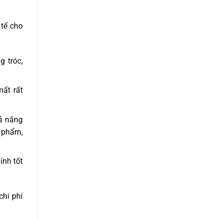
 tế cho
 tróc,
ất rất
hả năng
n phẩm,
nh tốt
chi phí