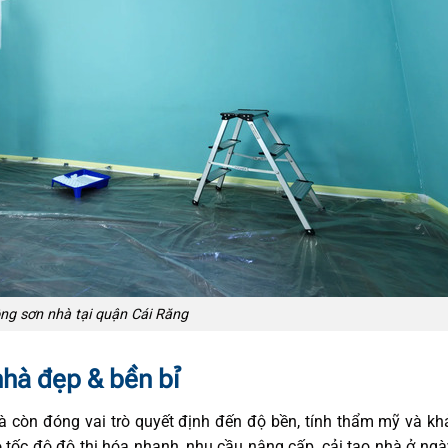
ông sơn nhà tại quận Cái Răng
nhà đẹp & bền bỉ
à còn đóng vai trò quyết định đến độ bền, tính thẩm mỹ và k
ó tốc độ đô thị hóa nhanh, nhu cầu nâng cấp, cải tạo nhà ở ng