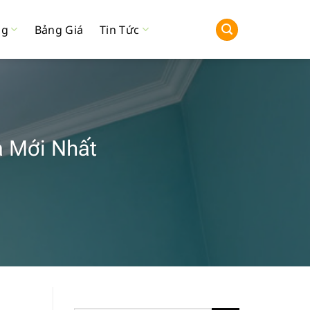
ng
Bảng Giá
Tin Tức
á Mới Nhất