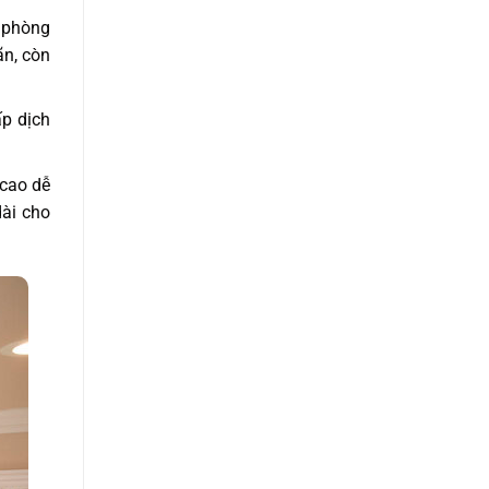
 phòng
ãn, còn
p dịch
 cao dễ
ài cho