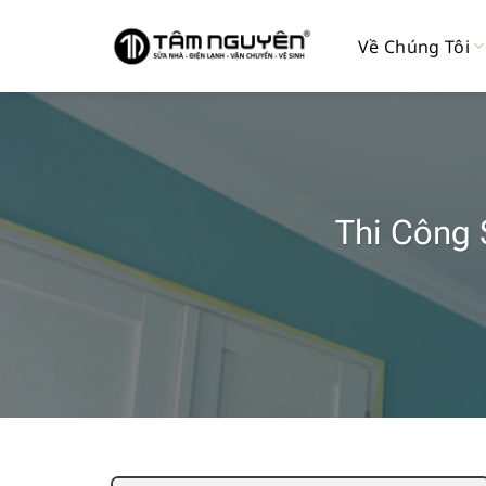
Bỏ
qua
Về Chúng Tôi
nội
dung
Thi Công 