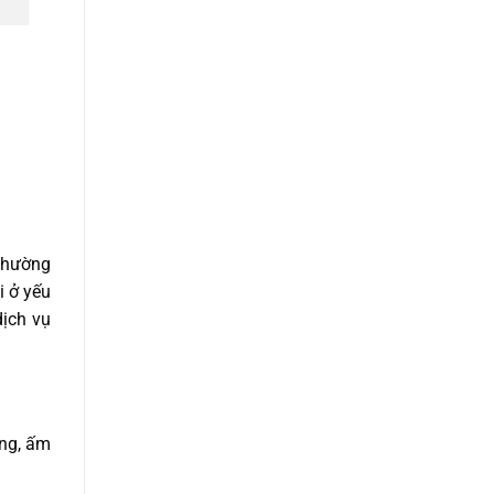
 thường
i ở yếu
ịch vụ
ọng, ấm