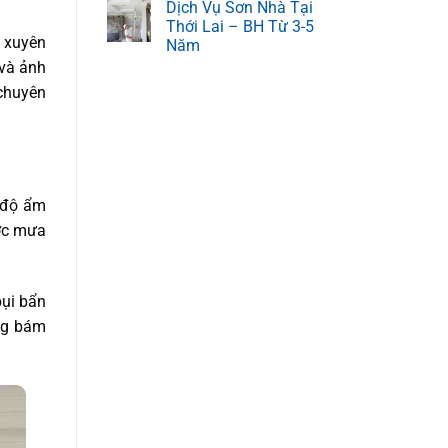
Dịch Vụ Sơn Nhà Tại
Thới Lai – BH Từ 3-5
 xuyên
Năm
 và ảnh
 chuyên
i độ ẩm
ước mưa
bụi bẩn
ng bám