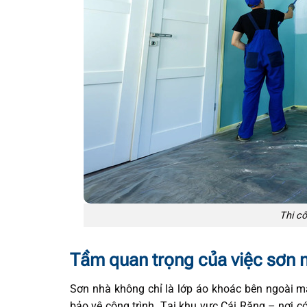
Thi c
Tầm quan trọng của việc sơn 
Sơn nhà không chỉ là lớp áo khoác bên ngoài m
bảo vệ công trình. Tại khu vực Cái Răng – nơi c