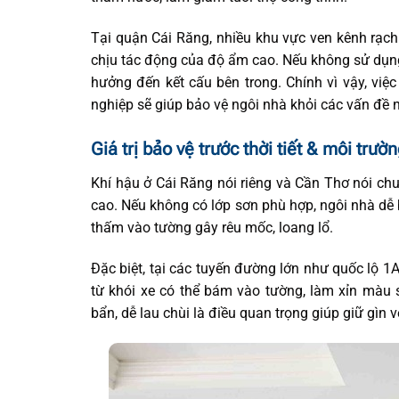
Tại quận Cái Răng, nhiều khu vực ven kênh rạ
chịu tác động của độ ẩm cao. Nếu không sử dụn
hưởng đến kết cấu bên trong. Chính vì vậy, việ
nghiệp sẽ giúp bảo vệ ngôi nhà khỏi các vấn đề 
Giá trị bảo vệ trước thời tiết & môi trườ
Khí hậu ở Cái Răng nói riêng và Cần Thơ nói c
cao. Nếu không có lớp sơn phù hợp, ngôi nhà d
thấm vào tường gây rêu mốc, loang lổ.
Đặc biệt, tại các tuyến đường lớn như quốc lộ 1
từ khói xe có thể bám vào tường, làm xỉn màu
bẩn, dễ lau chùi là điều quan trọng giúp giữ gìn v