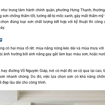
ch như trung tâm hành chính quận, phường Hưng Thạnh, thường
g sơn chống thấm tốt, tường dễ bị mốc xanh, gây mất thẩm mỹ
c chọn đúng loại sơn chất lượng kết hợp với kỹ thuật thi công
này.
ng
hung có hai mùa rõ rệt: mùa nắng nóng kéo dài và mùa mưa vớ
ễ bị ảnh hưởng bởi ánh nắng gay gắt làm bạc màu sơn, hoặc n
A hay đường Võ Nguyên Giáp, nơi có mật độ xe cộ qua lại cao, 
 sơn nhanh chóng. Do đó, việc lựa chọn sơn có khả năng chố
ẻ đẹp lâu dài cho công trình.