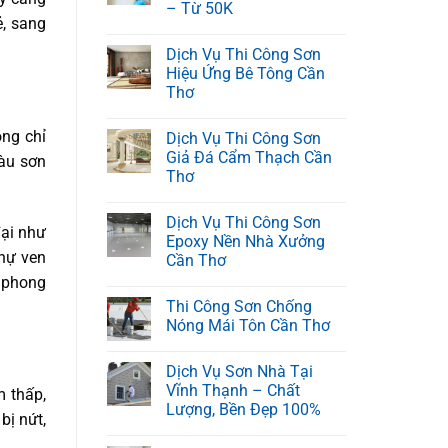
– Từ 50K
ẻ, sang
Dịch Vụ Thi Công Sơn
Hiệu Ứng Bê Tông Cần
Thơ
ông chỉ
Dịch Vụ Thi Công Sơn
Giả Đá Cẩm Thạch Cần
màu sơn
Thơ
Dịch Vụ Thi Công Sơn
đại như
Epoxy Nền Nhà Xưởng
thự ven
Cần Thơ
 phong
Thi Công Sơn Chống
Nóng Mái Tôn Cần Thơ
Dịch Vụ Sơn Nhà Tại
Vĩnh Thạnh – Chất
m thấp,
Lượng, Bền Đẹp 100%
bị nứt,