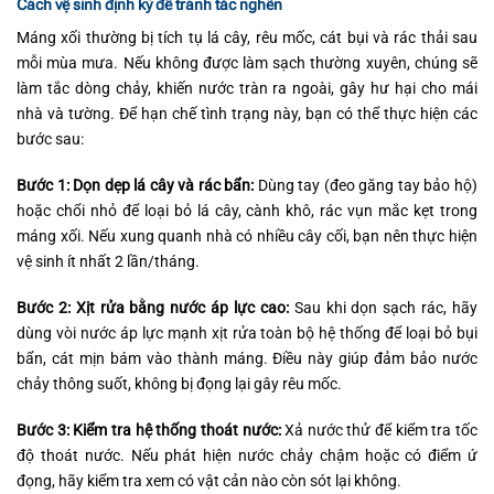
Cách vệ sinh định kỳ để tránh tắc nghẽn
Máng xối thường bị tích tụ lá cây, rêu mốc, cát bụi và rác thải sau
mỗi mùa mưa. Nếu không được làm sạch thường xuyên, chúng sẽ
làm tắc dòng chảy, khiến nước tràn ra ngoài, gây hư hại cho mái
nhà và tường. Để hạn chế tình trạng này, bạn có thể thực hiện các
bước sau:
Bước 1: Dọn dẹp lá cây và rác bẩn:
Dùng tay (đeo găng tay bảo hộ)
hoặc chổi nhỏ để loại bỏ lá cây, cành khô, rác vụn mắc kẹt trong
máng xối. Nếu xung quanh nhà có nhiều cây cối, bạn nên thực hiện
vệ sinh ít nhất 2 lần/tháng.
Bước 2: Xịt rửa bằng nước áp lực cao:
Sau khi dọn sạch rác, hãy
dùng vòi nước áp lực mạnh xịt rửa toàn bộ hệ thống để loại bỏ bụi
bẩn, cát mịn bám vào thành máng. Điều này giúp đảm bảo nước
chảy thông suốt, không bị đọng lại gây rêu mốc.
Bước 3: Kiểm tra hệ thống thoát nước:
Xả nước thử để kiểm tra tốc
độ thoát nước. Nếu phát hiện nước chảy chậm hoặc có điểm ứ
đọng, hãy kiểm tra xem có vật cản nào còn sót lại không.