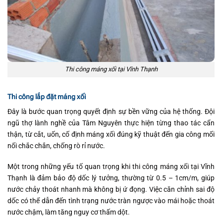
Thi công máng xối tại Vĩnh Thạnh
Thi công lắp đặt máng xối
Đây là bước quan trọng quyết định sự bền vững của hệ thống. Đội
ngũ thợ lành nghề của Tâm Nguyên thực hiện từng thao tác cẩn
thận, từ cắt, uốn, cố định máng xối đúng kỹ thuật đến gia công mối
nối chắc chắn, chống rò rỉ nước.
Một trong những yếu tố quan trọng khi thi công máng xối tại Vĩnh
Thạnh là đảm bảo độ dốc lý tưởng, thường từ 0.5 – 1cm/m, giúp
nước chảy thoát nhanh mà không bị ứ đọng. Việc căn chỉnh sai độ
dốc có thể dẫn đến tình trạng nước tràn ngược vào mái hoặc thoát
nước chậm, làm tăng nguy cơ thấm dột.