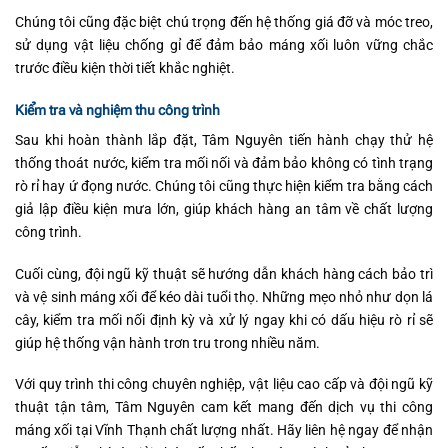
Chúng tôi cũng đặc biệt chú trọng đến hệ thống giá đỡ và móc treo,
sử dụng vật liệu chống gỉ để đảm bảo máng xối luôn vững chắc
trước điều kiện thời tiết khắc nghiệt.
Kiểm tra và nghiệm thu công trình
Sau khi hoàn thành lắp đặt, Tâm Nguyên tiến hành chạy thử hệ
thống thoát nước, kiểm tra mối nối và đảm bảo không có tình trạng
rò rỉ hay ứ đọng nước. Chúng tôi cũng thực hiện kiểm tra bằng cách
giả lập điều kiện mưa lớn, giúp khách hàng an tâm về chất lượng
công trình.
Cuối cùng, đội ngũ kỹ thuật sẽ hướng dẫn khách hàng cách bảo trì
và vệ sinh máng xối để kéo dài tuổi thọ. Những mẹo nhỏ như dọn lá
cây, kiểm tra mối nối định kỳ và xử lý ngay khi có dấu hiệu rò rỉ sẽ
giúp hệ thống vận hành trơn tru trong nhiều năm.
Với quy trình thi công chuyên nghiệp, vật liệu cao cấp và đội ngũ kỹ
thuật tận tâm, Tâm Nguyên cam kết mang đến dịch vụ thi công
máng xối tại Vĩnh Thạnh chất lượng nhất. Hãy liên hệ ngay để nhận