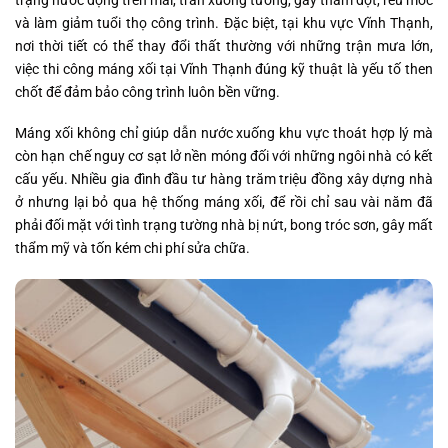
trạng nước đọng trên mái, tràn xuống tường, gây thấm dột, rêu mốc
và làm giảm tuổi thọ công trình. Đặc biệt, tại khu vực Vĩnh Thạnh,
nơi thời tiết có thể thay đổi thất thường với những trận mưa lớn,
việc thi công máng xối tại Vĩnh Thạnh đúng kỹ thuật là yếu tố then
chốt để đảm bảo công trình luôn bền vững.
Máng xối không chỉ giúp dẫn nước xuống khu vực thoát hợp lý mà
còn hạn chế nguy cơ sạt lở nền móng đối với những ngôi nhà có kết
cấu yếu. Nhiều gia đình đầu tư hàng trăm triệu đồng xây dựng nhà
ở nhưng lại bỏ qua hệ thống máng xối, để rồi chỉ sau vài năm đã
phải đối mặt với tình trạng tường nhà bị nứt, bong tróc sơn, gây mất
thẩm mỹ và tốn kém chi phí sửa chữa.