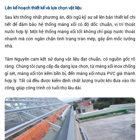
Lên kế hoạch thiết kế và lựa chọn vật liệu
Sau khi thống nhất phương án, đội ngũ kỹ sư sẽ lên bản thiết kế chi
tiết để đảm bảo hệ thống máng xối có độ dốc chuẩn, vị trí thoát
nước hợp lý. Một hệ thống máng xối tốt không chỉ giúp nước thoát
nhanh mà còn ngăn chặn tình trạng tràn mép, gây ẩm mốc tường
nhà.
Tâm Nguyên cam kết sử dụng vật liệu đạt chuẩn, có nguồn gốc rõ
ràng. Chúng tôi cung cấp đa dạng lựa chọn, từ máng xối inox chống
gỉ sét, máng xối tôn kẽm bền bỉ, đến máng xối nhựa PVC giá thành
hợp lý. Tất cả đều được kiểm định chất lượng trước khi đưa vào thi
công, giúp công trình có tuổi thọ lâu dài.