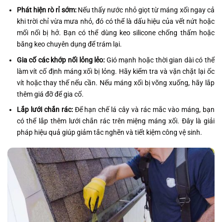
Phát hiện rò rỉ sớm:
Nếu thấy nước nhỏ giọt từ máng xối ngay cả
khi trời chỉ vừa mưa nhỏ, đó có thể là dấu hiệu của vết nứt hoặc
mối nối bị hở. Bạn có thể dùng keo silicone chống thấm hoặc
băng keo chuyên dụng để trám lại.
Gia cố các khớp nối lỏng lẻo:
Gió mạnh hoặc thời gian dài có thể
làm vít cố định máng xối bị lỏng. Hãy kiểm tra và vặn chặt lại ốc
vít hoặc thay thế nếu cần. Nếu máng xối bị võng xuống, hãy lắp
thêm giá đỡ để gia cố.
Lắp lưới chắn rác:
Để hạn chế lá cây và rác mắc vào máng, bạn
có thể lắp thêm lưới chắn rác trên miệng máng xối. Đây là giải
pháp hiệu quả giúp giảm tắc nghẽn và tiết kiệm công vệ sinh.