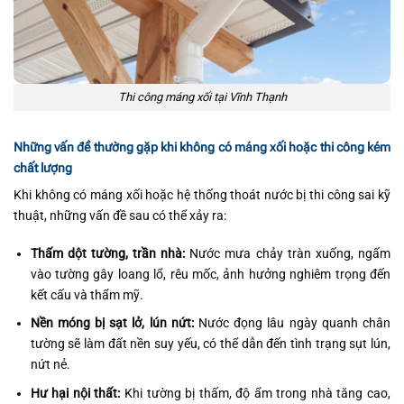
Thi công máng xối tại Vĩnh Thạnh
Những vấn đề thường gặp khi không có máng xối hoặc thi công kém
chất lượng
Khi không có máng xối hoặc hệ thống thoát nước bị thi công sai kỹ
thuật, những vấn đề sau có thể xảy ra:
Thấm dột tường, trần nhà:
Nước mưa chảy tràn xuống, ngấm
vào tường gây loang lổ, rêu mốc, ảnh hưởng nghiêm trọng đến
kết cấu và thẩm mỹ.
Nền móng bị sạt lở, lún nứt:
Nước đọng lâu ngày quanh chân
tường sẽ làm đất nền suy yếu, có thể dẫn đến tình trạng sụt lún,
nứt nẻ.
Hư hại nội thất:
Khi tường bị thấm, độ ẩm trong nhà tăng cao,