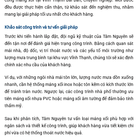
công máng xối tại Vĩnh Thạnh bài bản, chuyên nghiệp. Mỗi bước
đều được thực hiện cẩn thận, từ khảo sát đến nghiệm thu, nhằm
mang lại giải pháp tối ưu nhất cho khách hàng.
Khảo sát công trình và tư vấn giải pháp
Trước khi tiến hành lắp đặt, đội ngũ kỹ thuật của Tâm Nguyên sẽ
đến tận nơi để đánh giá hiện trạng công trình. Bằng cách quan sát
mái nhà, độ dốc, vị trí thoát nước và các yếu tố môi trường như
lượng mưa trung bình tại khu vực Vĩnh Thạnh, chúng tôi sẽ xác định
chính xác nhu cầu của khách hàng.
Ví dụ, với những ngôi nhà mái tôn lớn, lượng nước mưa dồn xuống
nhanh, cần hệ thống máng xối inox hoặc tôn kẽm có kích thước lớn
để tránh tràn nước. Ngược lại, các công trình nhà phố thường ưu
tiên máng xối nhựa PVC hoặc máng xối âm tường để đảm bảo tính
thẩm mỹ.
Sau khi phân tích, Tâm Nguyên tư vấn loại máng xối phù hợp với
ngân sách và thiết kế công trình, giúp khách hàng vừa tiết kiệm chi
phí vừa có hệ thống thoát nước hiệu quả.