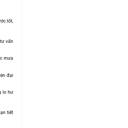
ớc tốt,
 tư vấn
ước mưa
iện đại
 lo hư
ạn tiết