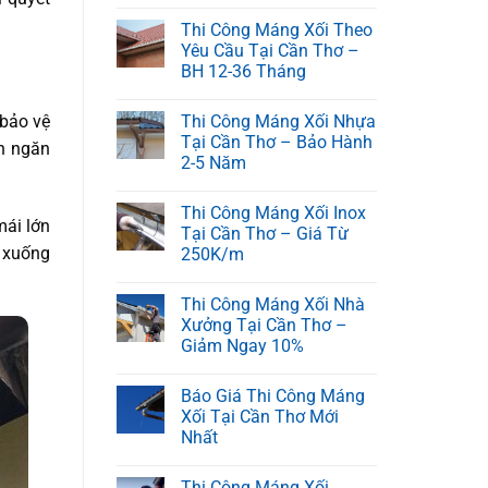
Thi Công Máng Xối Theo
Yêu Cầu Tại Cần Thơ –
BH 12-36 Tháng
 bảo vệ
Thi Công Máng Xối Nhựa
Tại Cần Thơ – Bảo Hành
n ngăn
2-5 Năm
Thi Công Máng Xối Inox
mái lớn
Tại Cần Thơ – Giá Từ
g xuống
250K/m
Thi Công Máng Xối Nhà
Xưởng Tại Cần Thơ –
Giảm Ngay 10%
Báo Giá Thi Công Máng
Xối Tại Cần Thơ Mới
Nhất
Thi Công Máng Xối