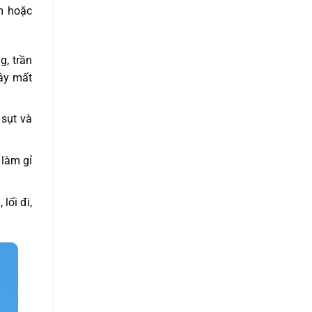
m hoặc
, trần
gây mất
 sụt và
 làm gỉ
lối đi,