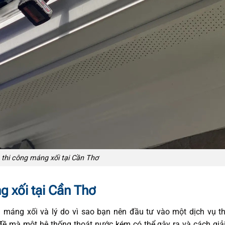
 thi công máng xối tại Cần Thơ
ng xối tại Cần Thơ
 máng xối và lý do vì sao bạn nên đầu tư vào một dịch vụ t
ề mà một hệ thống thoát nước kém có thể gây ra và cách giải