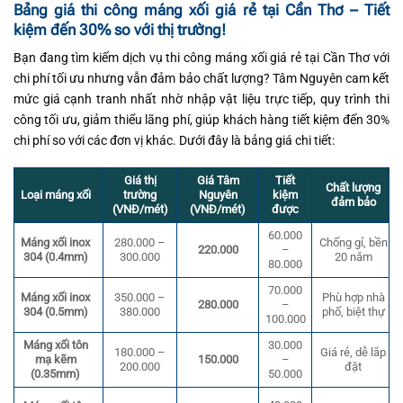
Bảng giá thi công máng xối giá rẻ tại Cần Thơ – Tiết
kiệm đến 30% so với thị trường!
Bạn đang tìm kiếm dịch vụ thi công máng xối giá rẻ tại Cần Thơ với
chi phí tối ưu nhưng vẫn đảm bảo chất lượng? Tâm Nguyên cam kết
mức giá cạnh tranh nhất nhờ nhập vật liệu trực tiếp, quy trình thi
công tối ưu, giảm thiểu lãng phí, giúp khách hàng tiết kiệm đến 30%
chi phí so với các đơn vị khác. Dưới đây là bảng giá chi tiết:
Giá thị
Giá Tâm
Tiết
Chất lượng
Loại máng xối
trường
Nguyên
kiệm
đảm bảo
(VNĐ/mét)
(VNĐ/mét)
được
60.000
Chống gỉ, bền
Máng xối inox
280.000 –
220.000
–
20 năm
304 (0.4mm)
300.000
80.000
70.000
Máng xối inox
350.000 –
Phù hợp nhà
280.000
–
304 (0.5mm)
380.000
phố, biệt thự
100.000
Máng xối tôn
30.000
Giá rẻ, dễ lắp
180.000 –
mạ kẽm
150.000
–
đặt
200.000
(0.35mm)
50.000