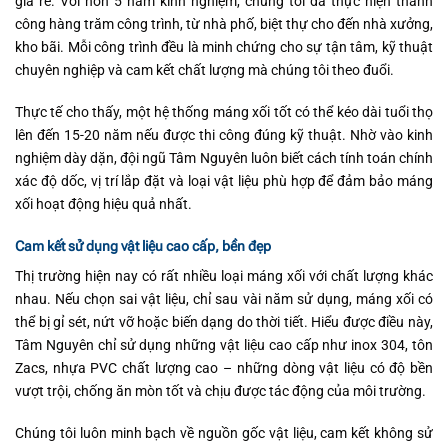
giá rẻ. Với hơn 5 năm kinh nghiệm, chúng tôi đã thực hiện thành
công hàng trăm công trình, từ nhà phố, biệt thự cho đến nhà xưởng,
kho bãi. Mỗi công trình đều là minh chứng cho sự tận tâm, kỹ thuật
chuyên nghiệp và cam kết chất lượng mà chúng tôi theo đuổi.
Thực tế cho thấy, một hệ thống máng xối tốt có thể kéo dài tuổi thọ
lên đến 15-20 năm nếu được thi công đúng kỹ thuật. Nhờ vào kinh
nghiệm dày dặn, đội ngũ Tâm Nguyên luôn biết cách tính toán chính
xác độ dốc, vị trí lắp đặt và loại vật liệu phù hợp để đảm bảo máng
xối hoạt động hiệu quả nhất.
Cam kết sử dụng vật liệu cao cấp, bền đẹp
Thị trường hiện nay có rất nhiều loại máng xối với chất lượng khác
nhau. Nếu chọn sai vật liệu, chỉ sau vài năm sử dụng, máng xối có
thể bị gỉ sét, nứt vỡ hoặc biến dạng do thời tiết. Hiểu được điều này,
Tâm Nguyên chỉ sử dụng những vật liệu cao cấp như inox 304, tôn
Zacs, nhựa PVC chất lượng cao – những dòng vật liệu có độ bền
vượt trội, chống ăn mòn tốt và chịu được tác động của môi trường.
Chúng tôi luôn minh bạch về nguồn gốc vật liệu, cam kết không sử