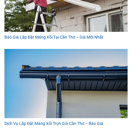
Báo Giá Lắp Đặt Máng Xối Tại Cần Thơ – Giá Mới Nhất
Dịch Vụ Lắp Đặt Máng Xối Trọn Gói Cần Thơ – Báo Giá