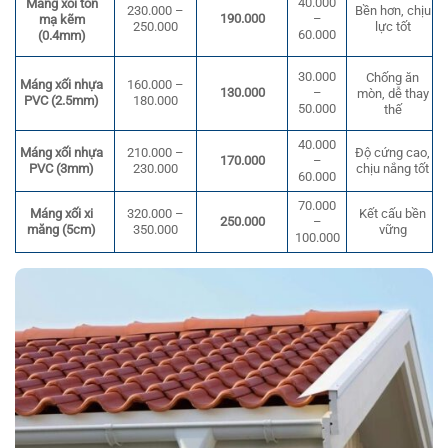
40.000
Máng xối tôn
230.000 –
Bền hơn, chịu
190.000
–
mạ kẽm
250.000
lực tốt
60.000
(0.4mm)
30.000
Chống ăn
Máng xối nhựa
160.000 –
130.000
–
mòn, dễ thay
PVC (2.5mm)
180.000
50.000
thế
40.000
Máng xối nhựa
210.000 –
Độ cứng cao,
170.000
–
PVC (3mm)
230.000
chịu nắng tốt
60.000
70.000
Kết cấu bền
Máng xối xi
320.000 –
250.000
–
vững
măng (5cm)
350.000
100.000