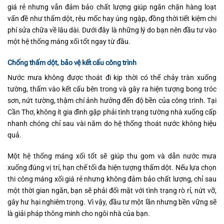
giá rẻ nhưng vẫn đảm bảo chất lượng giúp ngăn chặn hàng loạt
vấn đề như thấm dột, rêu mốc hay úng ngập, đồng thời tiết kiệm chi
phí sửa chữa về lâu dài. Dưới đây là những lý do bạn nên đầu tư vào
một hệ thống máng xối tốt ngay từ đầu.
Chống thấm dột, bảo vệ kết cấu công trình
Nước mưa không được thoát đi kịp thời có thể chảy tràn xuống
tường, thấm vào kết cấu bên trong và gây ra hiện tượng bong tróc
sơn, nứt tường, thậm chí ảnh hưởng đến độ bền của công trình. Tại
Cần Thơ, không ít gia đình gặp phải tình trạng tường nhà xuống cấp
nhanh chóng chỉ sau vài năm do hệ thống thoát nước không hiệu
quả.
Một hệ thống máng xối tốt sẽ giúp thu gom và dẫn nước mưa
xuống đúng vị trí, hạn chế tối đa hiện tượng thấm dột. Nếu lựa chọn
thi công máng xối giá rẻ nhưng không đảm bảo chất lượng, chỉ sau
một thời gian ngắn, bạn sẽ phải đối mặt với tình trạng rò rỉ, nứt vỡ,
gây hư hại nghiêm trọng. Vì vậy, đầu tư một lần nhưng bền vững sẽ
là giải pháp thông minh cho ngôi nhà của bạn.