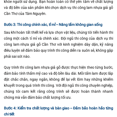
khỏe người sử dụng. Bạn hoàn toàn có thể yên tâm về chất lượng
và độ bền của sản phẩm khi chọn dịch vụ thi công lam nhựa giả gỗ
Cần Thơ của Tâm Nguyên.
Bước 3: Thi công chính xác, tỉ mỉ – Nâng tầm không gian sống
Sau khi hoàn tất thiết kế và lựa chọn vật liệu, chúng tôi tiến hành thi
công một cách tỉ mỉ và chính xác. Đội ngũ thi công của dịch vụ thi
công lam nhựa giả gỗ Cần Thơ với kinh nghiệm dày dặn, kỹ năng
điêu luyện sẽ đảm bảo quy trình thi công diễn ra suôn sẻ, không gặp
phải sai sót nào.
Quy trình thi công lam nhựa giả gỗ được thực hiện theo từng bước,
đảm bảo tính thẩm mỹ cao và độ bền lâu dài. Mỗi tấm lam được lắp
đặt chắc chắn, ngay ngắn, không để lại vết lõm hay những khiếm
khuyết trong quá trình thi công. Với đội ngũ thi công chuyên nghiệp,
chúng tôi cam kết rằng công trình sẽ được hoàn thành nhanh
chóng mà vẫn đảm bảo chất lượng tối ưu.
Bước 4: Kiểm tra chất lượng và bàn giao – Đảm bảo hoàn hảo từng
chi tiết