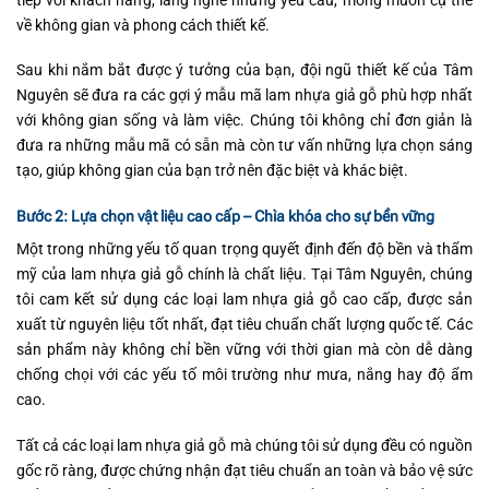
tiếp với khách hàng, lắng nghe những yêu cầu, mong muốn cụ thể
về không gian và phong cách thiết kế.
Sau khi nắm bắt được ý tưởng của bạn, đội ngũ thiết kế của Tâm
Nguyên sẽ đưa ra các gợi ý mẫu mã lam nhựa giả gỗ phù hợp nhất
với không gian sống và làm việc. Chúng tôi không chỉ đơn giản là
đưa ra những mẫu mã có sẵn mà còn tư vấn những lựa chọn sáng
tạo, giúp không gian của bạn trở nên đặc biệt và khác biệt.
Bước 2: Lựa chọn vật liệu cao cấp – Chìa khóa cho sự bền vững
Một trong những yếu tố quan trọng quyết định đến độ bền và thẩm
mỹ của lam nhựa giả gỗ chính là chất liệu. Tại Tâm Nguyên, chúng
tôi cam kết sử dụng các loại lam nhựa giả gỗ cao cấp, được sản
xuất từ nguyên liệu tốt nhất, đạt tiêu chuẩn chất lượng quốc tế. Các
sản phẩm này không chỉ bền vững với thời gian mà còn dễ dàng
chống chọi với các yếu tố môi trường như mưa, nắng hay độ ẩm
cao.
Tất cả các loại lam nhựa giả gỗ mà chúng tôi sử dụng đều có nguồn
gốc rõ ràng, được chứng nhận đạt tiêu chuẩn an toàn và bảo vệ sức