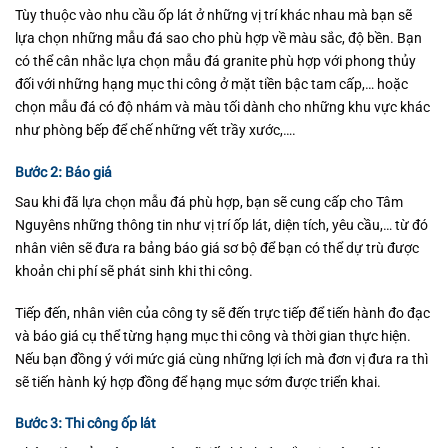
Tùy thuộc vào nhu cầu ốp lát ở những vị trí khác nhau mà bạn sẽ
lựa chọn những mẫu đá sao cho phù hợp về màu sắc, độ bền. Bạn
có thể cân nhắc lựa chọn mẫu đá granite phù hợp với phong thủy
đối với những hạng mục thi công ở mặt tiền bậc tam cấp,… hoặc
chọn mẫu đá có độ nhám và màu tối dành cho những khu vực khác
như phòng bếp để chế những vết trầy xước,….
Bước 2: Báo giá
Sau khi đã lựa chọn mẫu đá phù hợp, bạn sẽ cung cấp cho Tâm
Nguyêns những thông tin như vị trí ốp lát, diện tích, yêu cầu,… từ đó
nhân viên sẽ đưa ra bảng báo giá sơ bộ để bạn có thể dự trù được
khoản chi phí sẽ phát sinh khi thi công.
Tiếp đến, nhân viên của công ty sẽ đến trực tiếp để tiến hành đo đạc
và báo giá cụ thể từng hạng mục thi công và thời gian thực hiện.
Nếu bạn đồng ý với mức giá cùng những lợi ích mà đơn vị đưa ra thì
sẽ tiến hành ký hợp đồng để hạng mục sớm được triển khai.
Bước 3: Thi công ốp lát