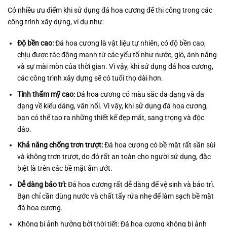
Có nhiều ưu điểm khi sử dụng đá hoa cương để thi công trong các
công trình xây dựng, ví dụ như:
Độ bền cao:
Đá hoa cương là vật liệu tự nhiên, có độ bền cao,
chịu được tác động mạnh từ các yếu tố như nước, gió, ánh nắng
và sự mài mòn của thời gian. Vì vậy, khi sử dụng đá hoa cương,
các công trình xây dựng sẽ có tuổi thọ dài hơn.
Tính thẩm mỹ cao:
Đá hoa cương có màu sắc đa dạng và đa
dạng về kiểu dáng, vân nổi. Vì vậy, khi sử dụng đá hoa cương,
bạn có thể tạo ra những thiết kế đẹp mắt, sang trọng và độc
đáo.
Khả năng chống trơn trượt:
Đá hoa cương có bề mặt rất sần sùi
và không trơn trượt, do đó rất an toàn cho người sử dụng, đặc
biệt là trên các bề mặt ẩm ướt.
Dễ dàng bảo trì:
Đá hoa cương rất dễ dàng để vệ sinh và bảo trì.
Bạn chỉ cần dùng nước và chất tẩy rửa nhẹ để làm sạch bề mặt
đá hoa cương.
Không bị ảnh hưởng bởi thời tiết: Đá hoa cương không bị ảnh