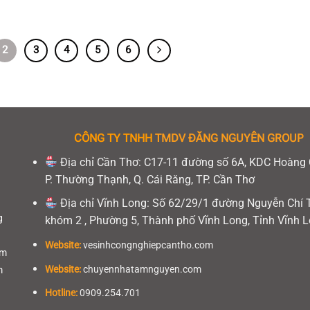
2
3
4
5
6
CÔNG TY TNHH
TMDV ĐĂNG NGUYÊN GROUP
Địa chỉ Cần Thơ: C17-11 đường số 6A, KDC Hoàng
P. Thường Thạnh, Q. Cái Răng, TP. Cần Thơ
Địa chỉ Vĩnh Long: Số 62/29/1 đường Nguyễn Chí 
g
khóm 2 , Phường 5, Thành phố Vĩnh Long, Tỉnh Vĩnh 
Website:
vesinhcongnghiepcantho.com
am
Website:
chuyennhatamnguyen.com
m
Hotline:
0909.254.701