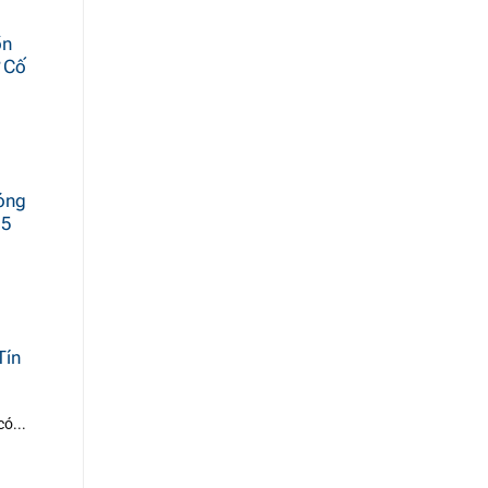
̀n
ự Cố
́ng
65
Tín
ó...