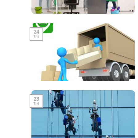
24
Th6
23
Th6