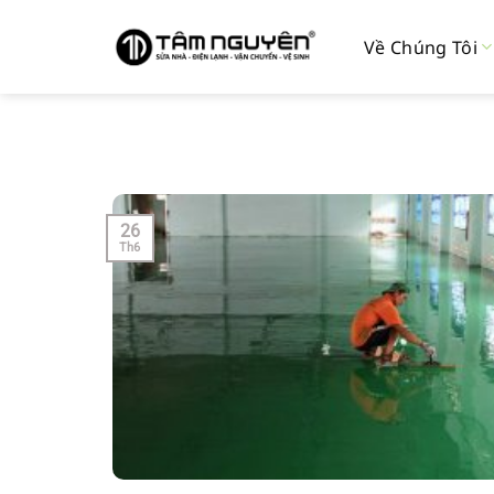
Bỏ
qua
Về Chúng Tôi
nội
dung
26
Th6