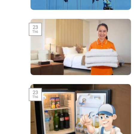
23
Th6
23
Th6