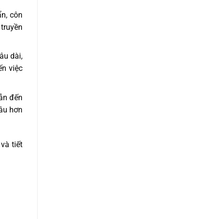
ẩn, côn
 truyền
âu dài,
ến việc
ẫn đến
sâu hơn
và tiết