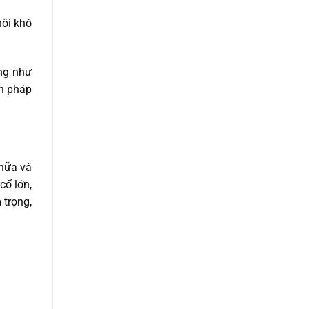
hôi khó
ứng như
ện pháp
chữa và
cố lớn,
 trọng,