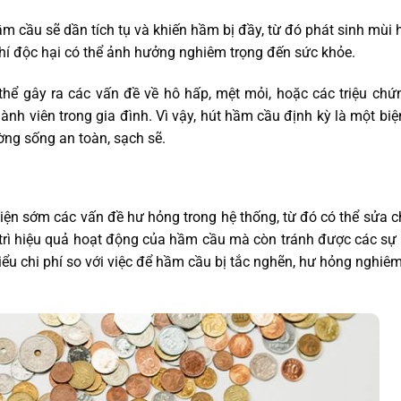
ầm cầu sẽ dần tích tụ và khiến hầm bị đầy, từ đó phát sinh mùi 
 khí độc hại có thể ảnh hưởng nghiêm trọng đến sức khỏe.
 thể gây ra các vấn đề về hô hấp, mệt mỏi, hoặc các triệu ch
ành viên trong gia đình. Vì vậy, hút hầm cầu định kỳ là một bi
ờng sống an toàn, sạch sẽ.
hiện sớm các vấn đề hư hỏng trong hệ thống, từ đó có thể sửa 
 trì hiệu quả hoạt động của hầm cầu mà còn tránh được các sự 
ểu chi phí so với việc để hầm cầu bị tắc nghẽn, hư hỏng nghiêm