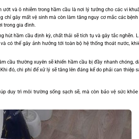
ướt và ô nhiễm trong hầm cầu là nơi lý tưởng cho các vi khu
hông chỉ gây mất vệ sinh mà còn làm tăng nguy cơ mắc các bệnh
 trong gia đình.
 hút hầm cầu định kỳ, chất thải sẽ tích tụ và gây tắc nghẽn. L
 và có thể gây ảnh hưởng tới toàn bộ hệ thống thoát nước, khi
hầm cầu thường xuyên sẽ khiến hầm cầu bị đầy nhanh chóng, d
Khi đó, chi phí để xử lý sẽ tăng lên đáng kể do phải can thiệp 
úp duy trì môi trường sống sạch sẽ, mà còn bảo vệ sức khỏe 