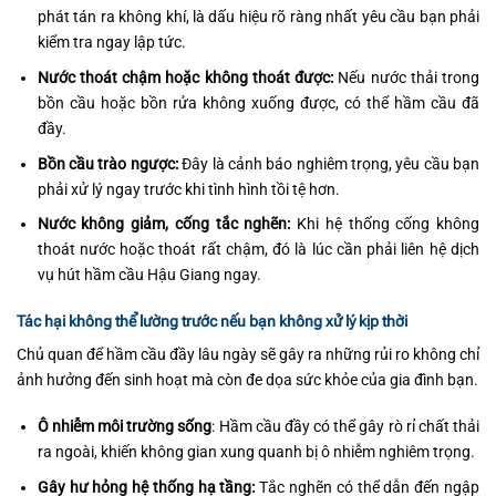
phát tán ra không khí, là dấu hiệu rõ ràng nhất yêu cầu bạn phải
kiểm tra ngay lập tức.
Nước thoát chậm hoặc không thoát được:
Nếu nước thải trong
bồn cầu hoặc bồn rửa không xuống được, có thể hầm cầu đã
đầy.
Bồn cầu trào ngược:
Đây là cảnh báo nghiêm trọng, yêu cầu bạn
phải xử lý ngay trước khi tình hình tồi tệ hơn.
Nước không giảm, cống tắc nghẽn:
Khi hệ thống cống không
thoát nước hoặc thoát rất chậm, đó là lúc cần phải liên hệ dịch
vụ hút hầm cầu Hậu Giang ngay.
Tác hại không thể lường trước nếu bạn không xử lý kịp thời
Chủ quan để hầm cầu đầy lâu ngày sẽ gây ra những rủi ro không chỉ
ảnh hưởng đến sinh hoạt mà còn đe dọa sức khỏe của gia đình bạn.
Ô nhiễm môi trường sống
: Hầm cầu đầy có thể gây rò rỉ chất thải
ra ngoài, khiến không gian xung quanh bị ô nhiễm nghiêm trọng.
Gây hư hỏng hệ thống hạ tầng:
Tắc nghẽn có thể dẫn đến ngập