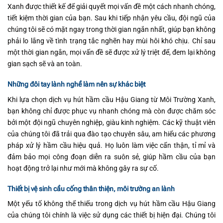
Xanh được thiết kế để giải quyết mọi vấn đề một cách nhanh chóng,
tiết kiệm thời gian của bạn. Sau khi tiếp nhận yêu cầu, đội ngũ của
chúng tôi sẽ có mặt ngay trong thời gian ngắn nhất, giúp bạn không
phải lo lắng về tình trạng tắc nghẽn hay mùi hôi khó chịu. Chỉ sau
một thời gian ngắn, mọi vấn đề sẽ được xử lý triệt để, đem lại không
gian sạch sẽ và an toàn.
Những đôi tay lành nghề làm nên sự khác biệt
Khi lựa chọn dịch vụ hút hầm cầu Hậu Giang từ Môi Trường Xanh,
bạn không chỉ được phục vụ nhanh chóng mà còn được chăm sóc
bởi một đội ngũ chuyên nghiệp, giàu kinh nghiệm. Các kỹ thuật viên
của chúng tôi đã trải qua đào tạo chuyên sâu, am hiểu các phương
pháp xử lý hầm cầu hiệu quả. Họ luôn làm việc cẩn thận, tỉ mỉ và
đảm bảo mọi công đoạn diễn ra suôn sẻ, giúp hầm cầu của bạn
hoạt động trở lại như mới mà không gây ra sự cố.
Thiết bị vệ sinh cầu cống thân thiện, môi trường an lành
Một yếu tố không thể thiếu trong dịch vụ hút hầm cầu Hậu Giang
của chúng tôi chính là việc sử dụng các thiết bị hiện đại. Chúng tôi