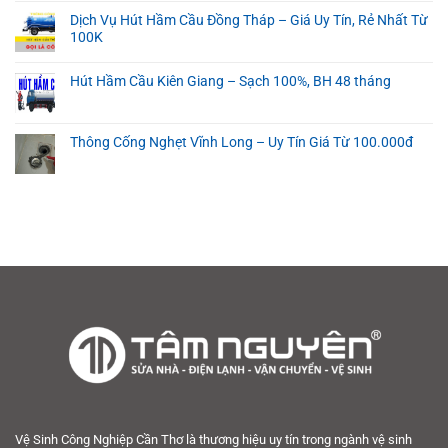
Dịch Vụ Hút Hầm Cầu Đồng Tháp – Giá Uy Tín, Rẻ Nhất Từ
100K
Hút Hầm Cầu Kiên Giang – Sạch 100%, BH 48 tháng
Thông Cống Nghẹt Vĩnh Long – Uy Tín Giá Từ 100.000đ
Vệ Sinh Công Nghiệp Cần Thơ là thương hiệu uy tín trong ngành vệ sinh