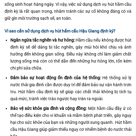
sống sinh hoạt hàng ngày. Vì vậy, việc sử dụng dịch vụ hút hầm cầu
định kỳ là rất quan trọng, nhằm tránh các sự cố không đáng có và
giữ gìn môi trường sạch sẽ, an toàn.
Vì sao cần sử dụng dịch vụ hút hầm cầu Hậu Giang định kỳ?
Ngăn ngừa tắc nghẽn và hư hỏng:
Hầm cầu nếu không được hút
định kỳ sẽ dễ dàng bị tắc nghẽn, gây mùi hôi khó chịu và ảnh
hưởng đến không gian sống. Điều này không chỉ làm giảm chất
lượng sống mà còn có thể dẫn đến những hư hỏng lớn, tốn kém
chi phí sửa chữa.
Đảm bảo sự hoạt động ổn định của hệ thống:
Hệ thống xử lý
nước thải gia đình cần được duy trì để đảm bảo sự vận hành trơn
tru. Hút hầm cầu định kỳ sẽ giúp các chất thải không bị tích tụ
quá mức, tránh việc trào ngược hay tràn ra ngoài.
Bảo vệ sức khỏe gia đình và cộng đồng:
Một hầm cầu đầy ứ có
thể tạo điều kiện cho vi khuẩn và mầm bệnh phát triển, gây nguy
hại cho sức khỏe của bạn và những người xung quanh. Hút hầm
cầu Hậu Giang giúp giảm thiểu nguy cơ nhiễm bệnh do nước thải