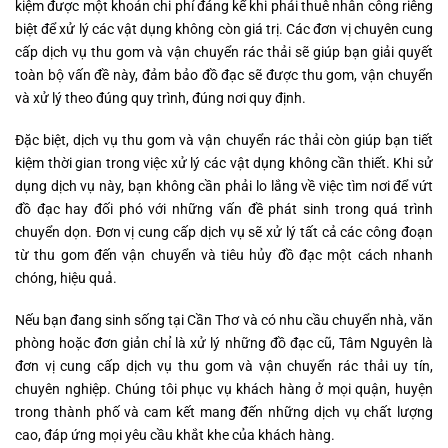
kiệm được một khoản chi phí đáng kể khi phải thuê nhân công riêng
biệt để xử lý các vật dụng không còn giá trị. Các đơn vị chuyên cung
cấp dịch vụ thu gom và vận chuyển rác thải sẽ giúp bạn giải quyết
toàn bộ vấn đề này, đảm bảo đồ đạc sẽ được thu gom, vận chuyển
và xử lý theo đúng quy trình, đúng nơi quy định.
Đặc biệt, dịch vụ thu gom và vận chuyển rác thải còn giúp bạn tiết
kiệm thời gian trong việc xử lý các vật dụng không cần thiết. Khi sử
dụng dịch vụ này, bạn không cần phải lo lắng về việc tìm nơi để vứt
đồ đạc hay đối phó với những vấn đề phát sinh trong quá trình
chuyển dọn. Đơn vị cung cấp dịch vụ sẽ xử lý tất cả các công đoạn
từ thu gom đến vận chuyển và tiêu hủy đồ đạc một cách nhanh
chóng, hiệu quả.
Nếu bạn đang sinh sống tại Cần Thơ và có nhu cầu chuyển nhà, văn
phòng hoặc đơn giản chỉ là xử lý những đồ đạc cũ, Tâm Nguyên là
đơn vị cung cấp dịch vụ thu gom và vận chuyển rác thải uy tín,
chuyên nghiệp. Chúng tôi phục vụ khách hàng ở mọi quận, huyện
trong thành phố và cam kết mang đến những dịch vụ chất lượng
cao, đáp ứng mọi yêu cầu khắt khe của khách hàng.