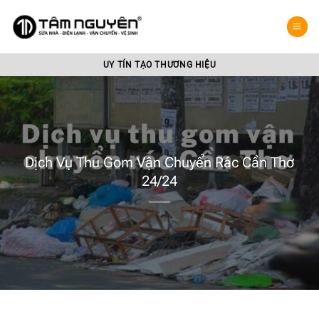
Bỏ
qua
nội
dung
UY TÍN TẠO THƯƠNG HIỆU
Dịch Vụ Thu Gom Vận Chuyển Rác Cần Thơ
24/24