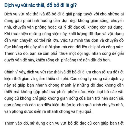
Dịch vụ vứt rác thải, đồ bỏ đi là gì?
Dịch vụ vứt rác thải và đồ bỏ đi là giải pháp tuyệt vời cho những ai
đang gặp phải tình huống cần dọn dẹp không gian sống, chuyển
nhà, chuyển văn phòng hoặc xử lý đồ đạc cũ, không còn sử dụng.
Khi thực hiện những công việc này, khối lượng đồ đạc và vật dụng
cần vận chuyển có thể rất lớn. Việc tự mình thu dọn và chuyển đồ
đạc không chỉ gây tốn thời gian mà còn đội lên chi phí và công sức.
Thêm vào đó, bạn sẽ cần phải thuê một đội ngũ nhân công để giải
quyết vấn đề này, khiến tổng chi phí càng trở nên đắt đỏ hơn.
Chính vì vậy, dịch vụ vứt rác thải và đồ bỏ đi là lựa chọn tối ưu để tiết
kiệm thời gian và giảm thiểu chi phí. Các công ty cung cấp dịch vụ
này sẽ giúp bạn nhanh chóng thanh lý những đồ đạc không cần
thiết mà không gặp phải sự phiền phức nào. Việc loại bỏ các vật
dụng cũ không chỉ giúp không gian sống của bạn trở nên sạch sẽ,
gọn gàng mà còn tạo điều kiện thuận lợi cho quá trình chuyển nhà,
văn phòng được diễn ra nhanh chóng và hiệu quả.
Thêm vào đó, sử dụng dịch vụ vứt bỏ đồ đạc cũ còn giúp bạn tiết