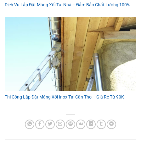
Dịch Vụ Lắp Đặt Máng Xối Tại Nhà – Đảm Bảo Chất Lượng 100%
Thi Công Lắp Đặt Máng Xối Inox Tại Cần Thơ – Giá Rẻ Từ 90K