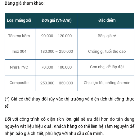
Bảng giá tham khảo:
Đơn giá (VNĐ/m)
Đặc điểm
Loại máng xối
Tôn mạ kẽm
90.000 – 120.000
Bền, giá rẻ
180.000 – 250.000
Chống gỉ, tuổi thọ cao
Inox 304
Gọn nhẹ, dễ lắp đặt
Nhựa PVC
70.000 – 100.000
Composite
Chịu lực tốt, chống ăn mòn
250.000 – 350.000
(*) Giá có thể thay đổi tùy vào thị trường và diện tích thi công thực
tế.
Đối với công trình có diện tích lớn, giá sẽ ưu đãi hơn do tận dụng
nguyên vật liệu hiệu quả. Khách hàng có thể liên hệ Tâm Nguyên để
nhận báo giá chi tiết, phù hợp với nhu cầu của mình.