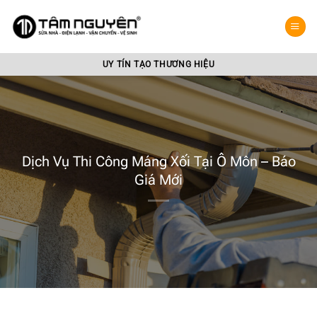
Bỏ
qua
nội
dung
UY TÍN TẠO THƯƠNG HIỆU
Dịch Vụ Thi Công Máng Xối Tại Ô Môn – Báo
Giá Mới