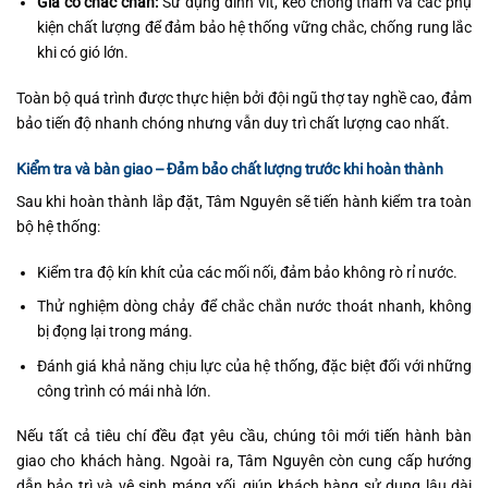
Gia cố chắc chắn:
Sử dụng đinh vít, keo chống thấm và các phụ
kiện chất lượng để đảm bảo hệ thống vững chắc, chống rung lắc
khi có gió lớn.
Toàn bộ quá trình được thực hiện bởi đội ngũ thợ tay nghề cao, đảm
bảo tiến độ nhanh chóng nhưng vẫn duy trì chất lượng cao nhất.
Kiểm tra và bàn giao – Đảm bảo chất lượng trước khi hoàn thành
Sau khi hoàn thành lắp đặt, Tâm Nguyên sẽ tiến hành kiểm tra toàn
bộ hệ thống:
Kiểm tra độ kín khít của các mối nối, đảm bảo không rò rỉ nước.
Thử nghiệm dòng chảy để chắc chắn nước thoát nhanh, không
bị đọng lại trong máng.
Đánh giá khả năng chịu lực của hệ thống, đặc biệt đối với những
công trình có mái nhà lớn.
Nếu tất cả tiêu chí đều đạt yêu cầu, chúng tôi mới tiến hành bàn
giao cho khách hàng. Ngoài ra, Tâm Nguyên còn cung cấp hướng
dẫn bảo trì và vệ sinh máng xối, giúp khách hàng sử dụng lâu dài