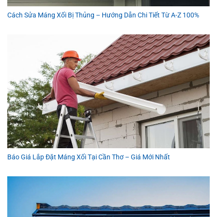
Cách Sửa Máng Xối Bị Thủng – Hướng Dẫn Chi Tiết Từ A-Z 100%
Báo Giá Lắp Đặt Máng Xối Tại Cần Thơ – Giá Mới Nhất