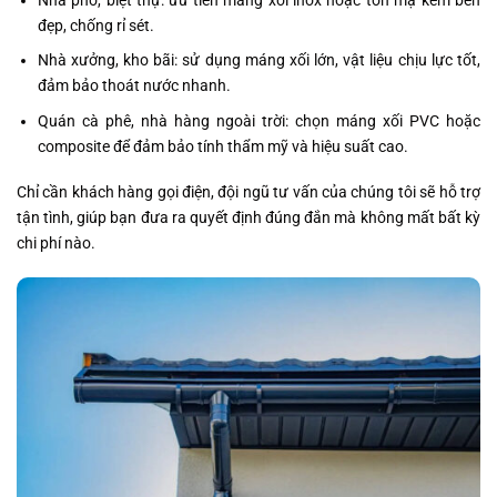
Nhà phố, biệt thự: ưu tiên máng xối inox hoặc tôn mạ kẽm bền
đẹp, chống rỉ sét.
Nhà xưởng, kho bãi: sử dụng máng xối lớn, vật liệu chịu lực tốt,
đảm bảo thoát nước nhanh.
Quán cà phê, nhà hàng ngoài trời: chọn máng xối PVC hoặc
composite để đảm bảo tính thẩm mỹ và hiệu suất cao.
Chỉ cần khách hàng gọi điện, đội ngũ tư vấn của chúng tôi sẽ hỗ trợ
tận tình, giúp bạn đưa ra quyết định đúng đắn mà không mất bất kỳ
chi phí nào.