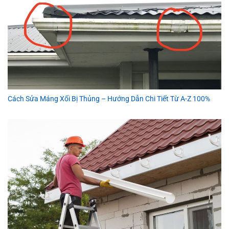
Cách Sửa Máng Xối Bị Thủng – Hướng Dẫn Chi Tiết Từ A-Z 100%