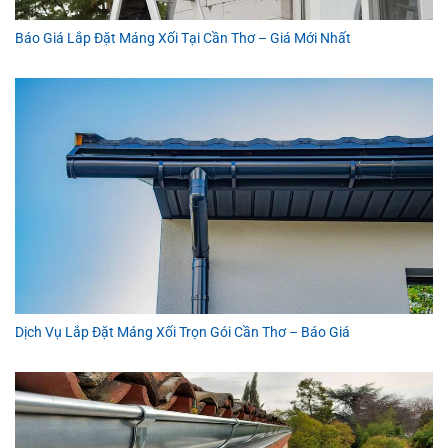
Báo Giá Lắp Đặt Máng Xối Tại Cần Thơ – Giá Mới Nhất
Dịch Vụ Lắp Đặt Máng Xối Trọn Gói Cần Thơ – Báo Giá