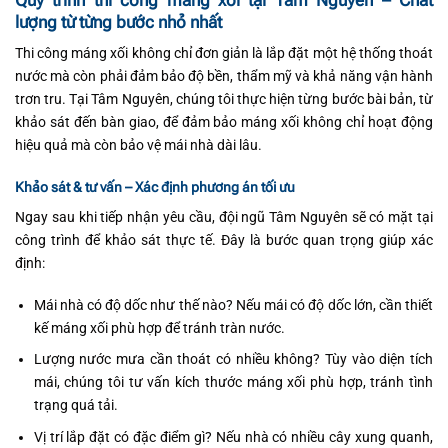
Quy trình thi công máng xối tại Tâm Nguyên – Chất
lượng từ từng bước nhỏ nhất
Thi công máng xối không chỉ đơn giản là lắp đặt một hệ thống thoát
nước mà còn phải đảm bảo độ bền, thẩm mỹ và khả năng vận hành
trơn tru. Tại Tâm Nguyên, chúng tôi thực hiện từng bước bài bản, từ
khảo sát đến bàn giao, để đảm bảo máng xối không chỉ hoạt động
hiệu quả mà còn bảo vệ mái nhà dài lâu.
Khảo sát & tư vấn – Xác định phương án tối ưu
Ngay sau khi tiếp nhận yêu cầu, đội ngũ Tâm Nguyên sẽ có mặt tại
công trình để khảo sát thực tế. Đây là bước quan trọng giúp xác
định:
Mái nhà có độ dốc như thế nào? Nếu mái có độ dốc lớn, cần thiết
kế máng xối phù hợp để tránh tràn nước.
Lượng nước mưa cần thoát có nhiều không? Tùy vào diện tích
mái, chúng tôi tư vấn kích thước máng xối phù hợp, tránh tình
trạng quá tải.
Vị trí lắp đặt có đặc điểm gì? Nếu nhà có nhiều cây xung quanh,