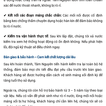
ứ đọng hoặc chảy tràn ra ngoài. Tâm Nguyên luôn tính toán chuẩn
xác để nước thoát nhanh, không bị rò rỉ.
✔ Kết nối các đoạn máng chắc chắn:
Các mối nối được cố định
bằng keo chống thấm chuyên dụng hoặc hàn kín để đảm bảo không
bị rò rỉ nước.
✔ Kiểm tra vận hành thực tế:
Sau khi lắp đặt, chúng tôi xả nước
kiểm tra xem hệ thống hoạt động có ổn định không. Nếu phát hiện
lỗi, đội ngũ kỹ thuật sẽ điều chỉnh ngay.
Bàn giao & bảo hành – Cam kết chất lượng dài lâu
Sau khi hoàn thành, Tâm Nguyên tiến hành kiểm tra lại toàn bộ hệ
thống, đảm bảo mọi chi tiết đều đạt yêu cầu trước khi bàn giao.
Khách hàng sẽ được hướng dẫn cách vệ sinh máng xối định kỳ để
tăng tuổi thọ sử dụng.
Ngoài ra, chúng tôi còn hỗ trợ bảo hành từ 3 – 5 năm tùy theo loại
vật liệu. Nếu có vấn đề phát sinh như rò rỉ nước, lỏng mối nối hoặc
máng xối bị hư hỏng, khách hàng chỉ cần liên hệ, chúng tôi sẽ có