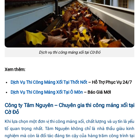
Dịch vụ thi công máng xối tại Cờ Đỏ
Xem thêm:
Dịch Vụ Thi Công Máng Xối Tại Thốt Nốt
– Hỗ Trợ Phục Vụ 24/7
Dịch Vụ Thi Công Máng Xối Tại Ô Môn
– Báo Giá Mới
Công ty Tâm Nguyên – Chuyên gia thi công máng xối tại
Cờ Đỏ
Khi lựa chọn một đơn vị thi công máng xối, chất lượng và uy tín là yếu
tố quan trọng nhất. Tâm Nguyên không chỉ là nhà thầu giàu kinh
nghiệm mà còn là đối tác đáng tin cậy của hàng trăm công trình tại