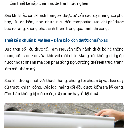
cần thiết kế nắp chắn rác để tránh tắc nghẽn.
Sau khi khảo sát, khách hàng sẽ được tư vấn các loại máng xối phù
hợp, từ tôn kẽm, inox, nhựa PVC đến composite. Mọi chi phí được
báo rõ ràng, không phát sinh thêm trong quá trình thi công.
Thiết kế & chuẩn bị vật liệu – Đảm bảo kích thước chuẩn xác
Dựa trên số liệu thực tế, Tâm Nguyên tiến hành thiết kế hệ thống
máng xối sao cho vừa khít với mái nhà. Máng xối không chỉ giúp
nước thoát nhanh mà còn phải đồng bộ với tổng thể kiến trúc, tránh
làm mất thẩm mỹ.
Sau khi thống nhất với khách hàng, chúng tôi chuẩn bị vật liệu đầy
đủ trước khi thi công. Các loại máng xối đều được kiểm tra kỹ càng,
đảm bảo không bị móp méo, trầy xước hay lỗi kỹ thuật.