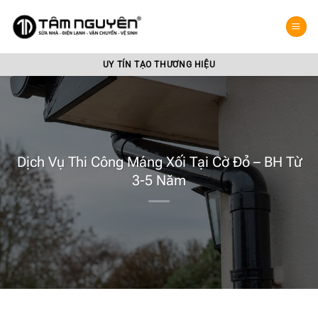
Bỏ
qua
nội
dung
UY TÍN TẠO THƯƠNG HIỆU
Dịch Vụ Thi Công Máng Xối Tại Cờ Đỏ – BH Từ
3-5 Năm