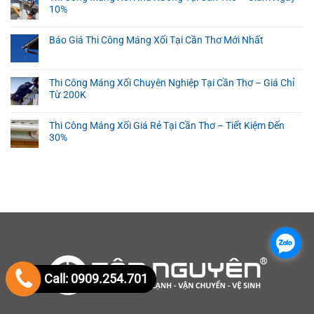
10%
Báo Giá Thi Công Máng Xối Tại Cần Thơ Mới Nhất
Thi Công Máng Xối Chuyên Nghiệp Tại Cần Thơ – Giá Chỉ
Từ 200K
Thi Công Máng Xối Giá Rẻ Tại Cần Thơ – Tiết Kiệm Đến
30%
.
Call: 0909.254.701