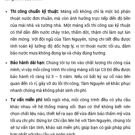
Thi công chuẩn kỹ thuật:
Máng xối không chỉ là một bộ phận
thoát nước đơn thuần, mà còn ảnh hưởng trực tiếp đến độ bền
của mái nhà và tường nhà. Một máng xối thi công sai kỹ thuật
có thể dẫn đến nước chảy tràn, thấm dột, thậm chí làm sụt lún
nền móng. Với đội ngũ của Tâm Nguyên, từng chi tiết đều được
tính toán kỹ lưỡng: độ dốc hợp lý, vị trí thoát nước tối ưu, đảm
bảo nước mưa không đọng lại và chảy đúng hướng.
Bảo hành dài hạn:
Chúng tôi tự tin vào chất lượng thi công của
mình, vì vậy mỗi công trình thi công máng xối tại Cờ Đỏ đều được
bảo hành rõ ràng từ 3 – 5 năm. Nếu có bất kỳ sự cố nào liên
quan đến rò rỉ, gãy vỡ do lỗi thi công, Tâm Nguyên sẽ khắc phục
nhanh chóng mà không phát sinh chi phí.
Tư vấn miễn phí:
Mỗi ngôi nhà, mỗi công trình đều có yêu cầu
khác nhau về hệ thống máng xối. Bạn có thể không biết nên
chọn chất liệu nào, thiết kế ra sao để vừa đảm bảo thẩm mỹ vừa
tối ưu chi phí. Đừng lo! Chỉ cần liên hệ với Tâm Nguyên, chúng tôi
sẽ tư vấn tận tình, khảo sát miễn phí, giúp bạn có giải pháp phù
hợp nhất với nhu cầu và ngân sách.