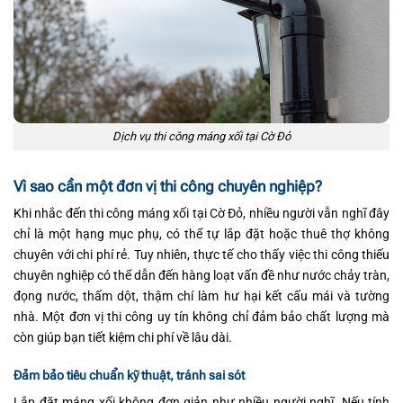
Dịch vụ thi công máng xối tại Cờ Đỏ
Vì sao cần một đơn vị thi công chuyên nghiệp?
Khi nhắc đến thi công máng xối tại Cờ Đỏ, nhiều người vẫn nghĩ đây
chỉ là một hạng mục phụ, có thể tự lắp đặt hoặc thuê thợ không
chuyên với chi phí rẻ. Tuy nhiên, thực tế cho thấy việc thi công thiếu
chuyên nghiệp có thể dẫn đến hàng loạt vấn đề như nước chảy tràn,
đọng nước, thấm dột, thậm chí làm hư hại kết cấu mái và tường
nhà. Một đơn vị thi công uy tín không chỉ đảm bảo chất lượng mà
còn giúp bạn tiết kiệm chi phí về lâu dài.
Đảm bảo tiêu chuẩn kỹ thuật, tránh sai sót
Lắp đặt máng xối không đơn giản như nhiều người nghĩ. Nếu tính