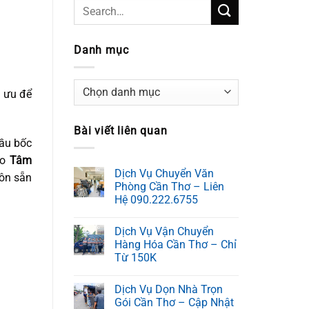
Danh mục
Danh
i ưu để
mục
Bài viết liên quan
cầu bốc
do
Tâm
Dịch Vụ Chuyển Văn
uôn sẵn
Phòng Cần Thơ – Liên
Hệ 090.222.6755
Dịch Vụ Vận Chuyển
Hàng Hóa Cần Thơ – Chỉ
Từ 150K
Dịch Vụ Dọn Nhà Trọn
Gói Cần Thơ – Cập Nhật