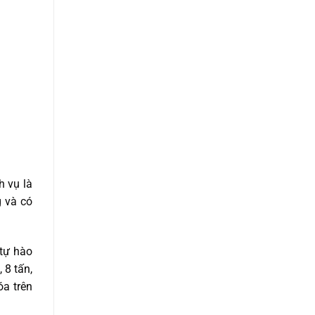
h vụ là
g và có
 tự hào
 8 tấn,
óa trên