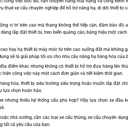
các công việc bốc dỡ, vận chuyển hàng hóa nặng và cồng kềnh
 thuê xe cẩu chuyên nghiệp để hỗ trợ nâng hạ, di dời thiết bị 
ững vị trí trên cao mà thang không thể tiếp cận, đảm bảo độ 
 dàng lắp đặt thiết bị, treo biển quảng cáo, bảng hiệu một các
 cao hay hạ thiết bị máy móc từ trên cao xuống đất mà không 
ụng sẽ là giải pháp tối ưu cho nhu cầu nâng hạ hàng hóa của 
ịa điểm khác nhưng không có thiết bị hỗ trợ đưa hàng lên th
 hiện công việc này một cách đơn giản và tiết kiệm thời gian.
hàng hóa, thiết bị siêu trường siêu trọng hoặc muốn lắp đặt ch
sự lựa chọn hoàn hảo.
er nhưng thiếu hệ thống cẩu phù hợp? Hãy lựa chọn xe đầu k
uả.
hoặc nhà xưởng, cần các loại xe cẩu thùng, xe cẩu chuyên dụng
g tất cả yêu cầu của bạn.