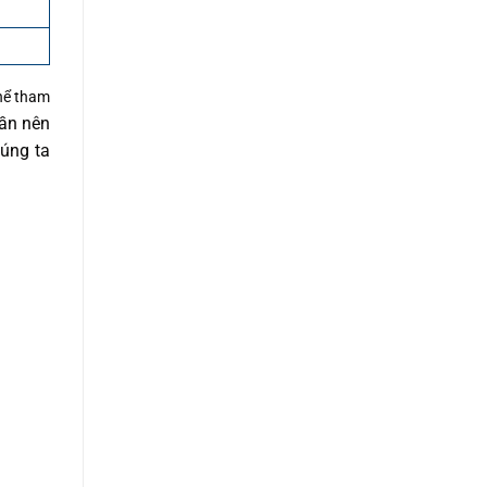
thể tham
cần nên
úng ta