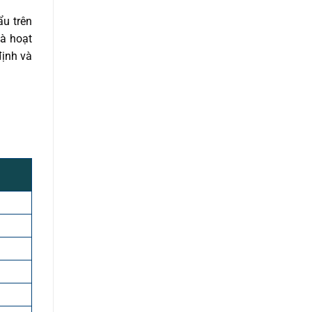
ẩu trên
và hoạt
định và