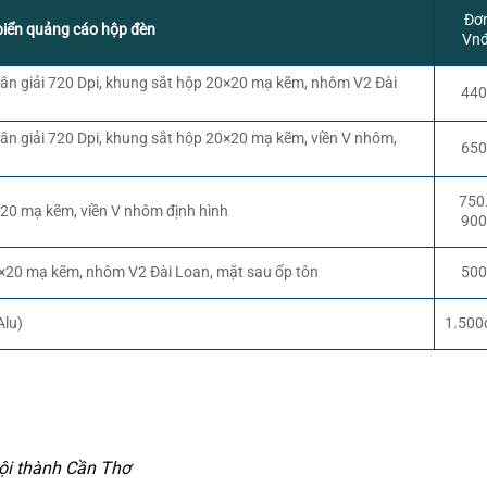
Đơn
biển quảng cáo hộp đèn
Vn
phân giải 720 Dpi, khung sắt hộp 20×20 mạ kẽm, nhôm V2 Đài
440
phân giải 720 Dpi, khung sắt hộp 20×20 mạ kẽm, viền V nhôm,
650
750
×20 mạ kẽm, viền V nhôm định hình
900
20×20 mạ kẽm, nhôm V2 Đài Loan, mặt sau ốp tôn
500
Alu)
1.500
nội thành Cần Thơ