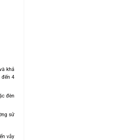
và khả
 đến 4
oặc đèn
ường sử
iển vẫy