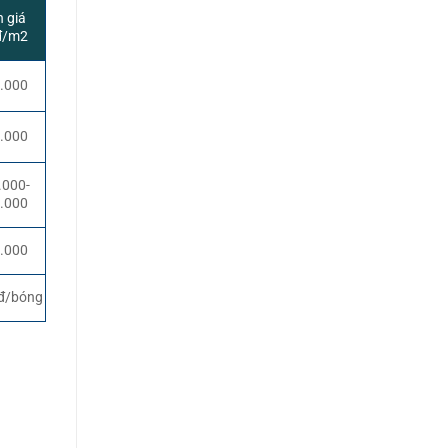
 giá
đ/m2
.000
.000
.000-
.000
.000
đ/bóng