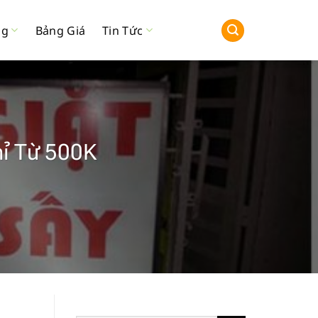
ng
Bảng Giá
Tin Tức
ỉ Từ 500K