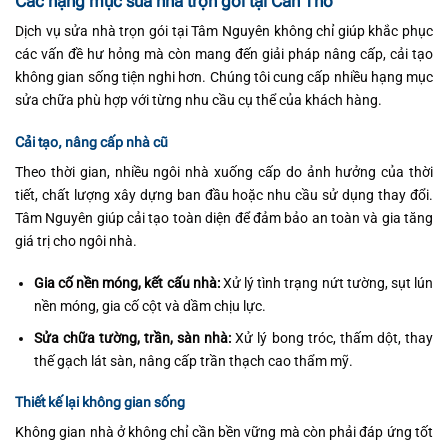
Các hạng mục sửa nhà trọn gói tại Cần Thơ
Dịch vụ sửa nhà trọn gói tại Tâm Nguyên không chỉ giúp khắc phục
các vấn đề hư hỏng mà còn mang đến giải pháp nâng cấp, cải tạo
không gian sống tiện nghi hơn. Chúng tôi cung cấp nhiều hạng mục
sửa chữa phù hợp với từng nhu cầu cụ thể của khách hàng.
Cải tạo, nâng cấp nhà cũ
Theo thời gian, nhiều ngôi nhà xuống cấp do ảnh hưởng của thời
tiết, chất lượng xây dựng ban đầu hoặc nhu cầu sử dụng thay đổi.
Tâm Nguyên giúp cải tạo toàn diện để đảm bảo an toàn và gia tăng
giá trị cho ngôi nhà.
Gia cố nền móng, kết cấu nhà:
Xử lý tình trạng nứt tường, sụt lún
nền móng, gia cố cột và dầm chịu lực.
Sửa chữa tường, trần, sàn nhà:
Xử lý bong tróc, thấm dột, thay
thế gạch lát sàn, nâng cấp trần thạch cao thẩm mỹ.
Thiết kế lại không gian sống
Không gian nhà ở không chỉ cần bền vững mà còn phải đáp ứng tốt