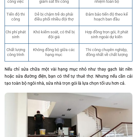
giám sát thi công
nhiệm toàn bộ
công việc
Tiến độ thi
Dễ bị chậm trễ do phải
Đảm bảo tiến độ theo kế
công
điều phối nhiều đội thợ
hoạch ban đầu
Khó kiểm soát, có thể bị
Hợp đồng trọn gói, ít phát
Chi phí phát
đội giá
sinh ngoài dự kiến
sinh
Chất lượng
Không đồng bộ giữa các
Thi công chuyên nghiệp,
công trình
hạng mục
đồng nhất về chất lượng
Nếu chỉ sửa chữa một vài hạng mục nhỏ như thay gạch lát nền
hoặc sửa đường điện, bạn có thể tự thuê thợ. Nhưng nếu cần cải
tạo toàn bộ ngôi nhà, sửa nhà trọn gói là lựa chọn tối ưu hơn cả.