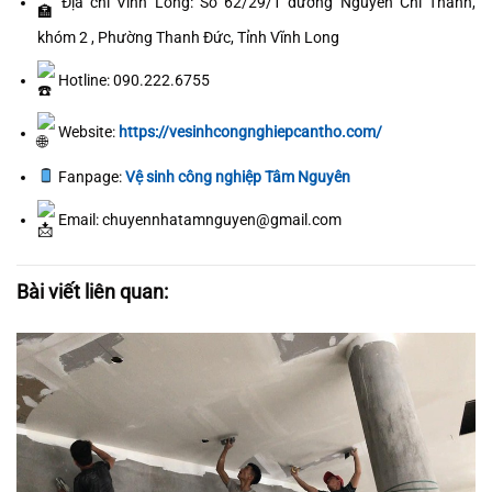
Địa chỉ Vĩnh Long: Số 62/29/1 đường Nguyễn Chí Thanh,
khóm 2 , Phường Thanh Đức, Tỉnh Vĩnh Long
Hotline: 090.222.6755
Website:
https://vesinhcongnghiepcantho.com/
Fanpage:
Vệ sinh công nghiệp Tâm Nguyên
Email: chuyennhatamnguyen@gmail.com
Bài viết liên quan: