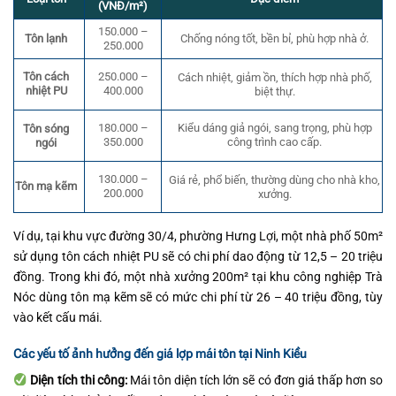
(VNĐ/m²)
150.000 –
Tôn lạnh
Chống nóng tốt, bền bỉ, phù hợp nhà ở.
250.000
Tôn cách
250.000 –
Cách nhiệt, giảm ồn, thích hợp nhà phố,
nhiệt PU
400.000
biệt thự.
180.000 –
Kiểu dáng giả ngói, sang trọng, phù hợp
Tôn sóng
350.000
công trình cao cấp.
ngói
130.000 –
Giá rẻ, phổ biến, thường dùng cho nhà kho,
Tôn mạ kẽm
200.000
xưởng.
Ví dụ, tại khu vực đường 30/4, phường Hưng Lợi, một nhà phố 50m²
sử dụng tôn cách nhiệt PU sẽ có chi phí dao động từ 12,5 – 20 triệu
đồng. Trong khi đó, một nhà xưởng 200m² tại khu công nghiệp Trà
Nóc dùng tôn mạ kẽm sẽ có mức chi phí từ 26 – 40 triệu đồng, tùy
vào kết cấu mái.
Các yếu tố ảnh hưởng đến giá lợp mái tôn tại Ninh Kiều
Diện tích thi công:
Mái tôn diện tích lớn sẽ có đơn giá thấp hơn so