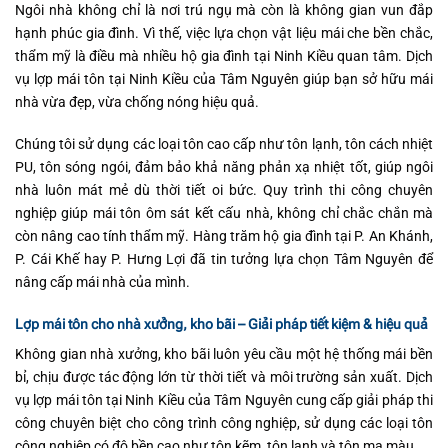
Ngôi nhà không chỉ là nơi trú ngụ mà còn là không gian vun đắp
hạnh phúc gia đình. Vì thế, việc lựa chọn vật liệu mái che bền chắc,
thẩm mỹ là điều mà nhiều hộ gia đình tại Ninh Kiều quan tâm. Dịch
vụ lợp mái tôn tại Ninh Kiều của Tâm Nguyên giúp bạn sở hữu mái
nhà vừa đẹp, vừa chống nóng hiệu quả.
Chúng tôi sử dụng các loại tôn cao cấp như tôn lạnh, tôn cách nhiệt
PU, tôn sóng ngói, đảm bảo khả năng phản xạ nhiệt tốt, giúp ngôi
nhà luôn mát mẻ dù thời tiết oi bức. Quy trình thi công chuyên
nghiệp giúp mái tôn ôm sát kết cấu nhà, không chỉ chắc chắn mà
còn nâng cao tính thẩm mỹ. Hàng trăm hộ gia đình tại P. An Khánh,
P. Cái Khế hay P. Hưng Lợi đã tin tưởng lựa chọn Tâm Nguyên để
nâng cấp mái nhà của mình.
Lợp mái tôn cho nhà xưởng, kho bãi – Giải pháp tiết kiệm & hiệu quả
Không gian nhà xưởng, kho bãi luôn yêu cầu một hệ thống mái bền
bỉ, chịu được tác động lớn từ thời tiết và môi trường sản xuất. Dịch
vụ lợp mái tôn tại Ninh Kiều của Tâm Nguyên cung cấp giải pháp thi
công chuyên biệt cho công trình công nghiệp, sử dụng các loại tôn
công nghiệp có độ bền cao như tôn kẽm, tôn lạnh và tôn mạ màu.