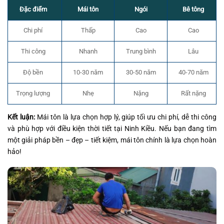
Mái tôn
Ngói
Đặc điểm
Bê tông
Thấp
Cao
Cao
Chi phí
Thi công
Nhanh
Trung bình
Lâu
10-30 năm
30-50 năm
40-70 năm
Độ bền
Trọng lượng
Nhẹ
Nặng
Rất nặng
Kết luận:
Mái tôn là lựa chọn hợp lý, giúp tối ưu chi phí, dễ thi công
và phù hợp với điều kiện thời tiết tại Ninh Kiều. Nếu bạn đang tìm
một giải pháp bền – đẹp – tiết kiệm, mái tôn chính là lựa chọn hoàn
hảo!