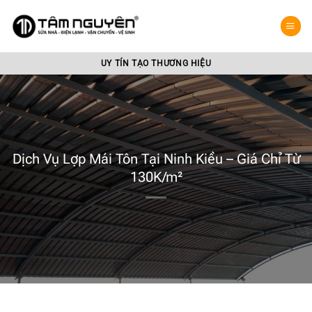
Bỏ
qua
nội
dung
UY TÍN TẠO THƯƠNG HIỆU
Dịch Vụ Lợp Mái Tôn Tại Ninh Kiều – Giá Chỉ Từ
130K/m²