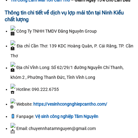
Thi Công Làm Mái Tôn Cần Thơ
– Giảm Ngay 15% Cho Lần Đầu
Thông tin chi tiết về dịch vụ lợp mái tôn tại Ninh Kiều
chất lượng
Công Ty TNHH TMDV Đăng Nguyên Group
Địa chỉ Cần Thơ: 139 KDC Hoàng Quân, P. Cái Răng, TP. Cần
Thơ
Địa chỉ Vĩnh Long: Số 62/29/1 đường Nguyễn Chí Thanh,
khóm 2 , Phường Thanh Đức, Tỉnh Vĩnh Long
Hotline: 090.222.6755
Website:
https://vesinhcongnghiepcantho.com/
Fanpage:
Vệ sinh công nghiệp Tâm Nguyên
Email: chuyennhatamnguyen@gmail.com