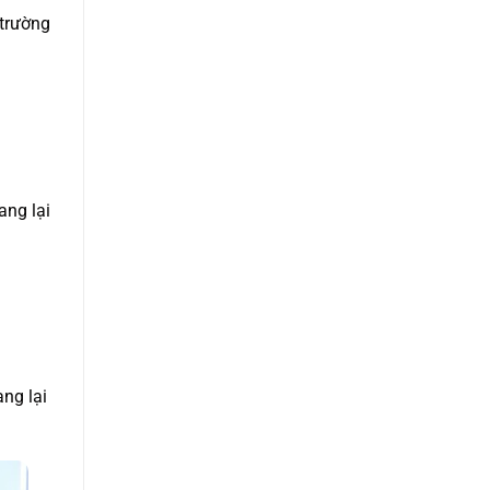
 trường
ang lại
ang lại