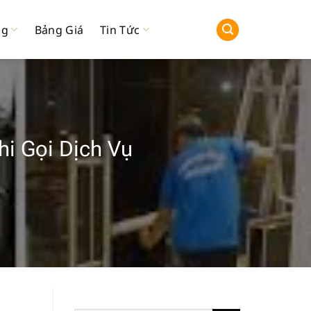
ng
Bảng Giá
Tin Tức
i Gọi Dịch Vụ