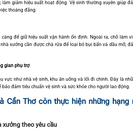
y, làm giảm hiệu suất hoạt động. Vệ sinh thường xuyên giúp 
 việc thoáng đãng.
càng để giữ hiệu suất vận hành ổn định. Ngoài ra, chỗ làm v
sàn nhà xưởng cần được chà rửa để loại bỏ bụi bẩn và dầu mỡ, 
g gian phụ trợ
hu vực như nhà vệ sinh, khu ăn uống và lối đi chính. Đây là nh
 bảo đảm tiêu chuẩn vệ sinh và sức khỏe cho người lao động.
nhà Cần Thơ còn thực hiện những hạng
à xưởng theo yêu cầu