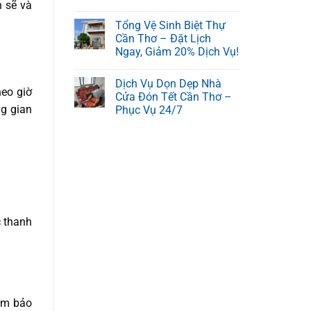
h sẽ và
Tổng Vệ Sinh Biệt Thự
Cần Thơ – Đặt Lịch
Ngay, Giảm 20% Dịch Vụ!
Dịch Vụ Dọn Dẹp Nhà
heo giờ
Cửa Đón Tết Cần Thơ –
ng gian
Phục Vụ 24/7
c thanh
ảm bảo