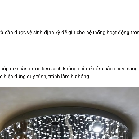
và cần được vệ sinh định kỳ để giữ cho hệ thống hoạt động trơn
à hộp đèn cần được làm sạch không chỉ để đảm bảo chiếu sáng
hực hiện đúng quy trình, tránh làm hư hỏng.