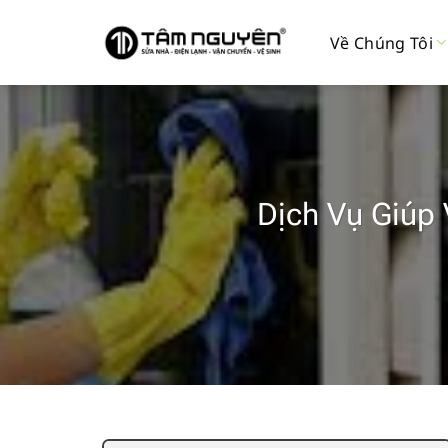
Bỏ
qua
Về Chúng Tôi
nội
dung
Dịch Vụ Giúp