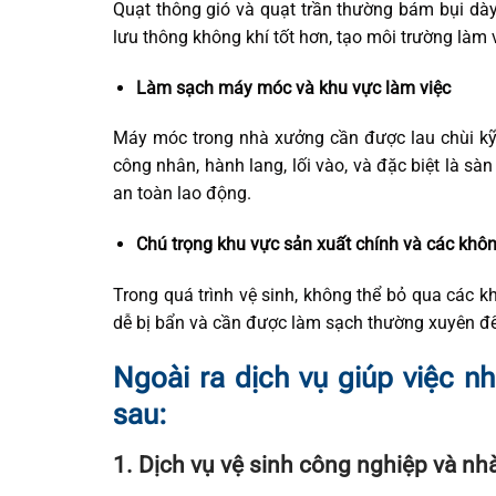
Quạt thông gió và quạt trần thường bám bụi dà
lưu thông không khí tốt hơn, tạo môi trường làm
Làm sạch máy móc và khu vực làm việc
Máy móc trong nhà xưởng cần được lau chùi kỹ 
công nhân, hành lang, lối vào, và đặc biệt là 
an toàn lao động.
Chú trọng khu vực sản xuất chính và các khôn
Trong quá trình vệ sinh, không thể bỏ qua các k
dễ bị bẩn và cần được làm sạch thường xuyên để
Ngoài ra dịch vụ giúp việc 
sau:
1. Dịch vụ vệ sinh công nghiệp và nh