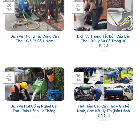
26
25
Th6
Th6
Dịch Vụ Thông Tắc Cống Cần
Dịch Vụ Thông Tắc Bồn Cầu Cần
Thơ – Giá Rẻ Số 1 Năm
Thơ – Xử Lý Sự Cố Trong 30
Phút!
25
06
Th6
Th5
Dịch Vụ Hút Cống Nghẹt Cần
Hút Hầm Cầu Cần Thơ – Giá Rẻ
Thơ – Bảo Hành 12 Tháng!
Nhất, Cam Kết Uy Tín [Bảo Hành
3 Năm]