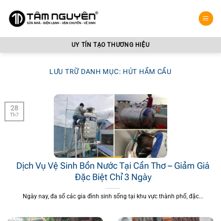
Bỏ
qua
nội
dung
UY TÍN TẠO THƯƠNG HIỆU
LƯU TRỮ DANH MỤC:
HÚT HẦM CẦU
28
Th7
Dịch Vụ Vệ Sinh Bồn Nước Tại Cần Thơ – Giảm Giá
Đặc Biệt Chỉ 3 Ngày
Ngày nay, đa số các gia đình sinh sống tại khu vực thành phố, đặc...